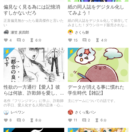
偏見なく見る為には記憶消
紙の同人誌をデジタル化し
すしかないだろ
てみよう！
正直偏見無かったら最高傑作と言いた
紙の同人誌をデジタル化して保存して
い
みました！ダウンロード販売されない
作品などはこうやってデジタル化して
瀬笠 炭四郎
さくら餅
おきましょう！
4
0
6
15
0
4
分
分
性欲の一方通行【愛人】彼
データが消える事に慣れた
らは何故、詐欺師を愛し、
学生時代【雑記】
都合の良い肉便器を甘受し
名作『フリンジマン』に学ぶ、詐欺師
主にゲームについての話です。
てしまうのか？
の手口、愛人化する人間の正体・心
理。
さくっ兎パン
レベワン
11
2
6
8
0
8
分
分