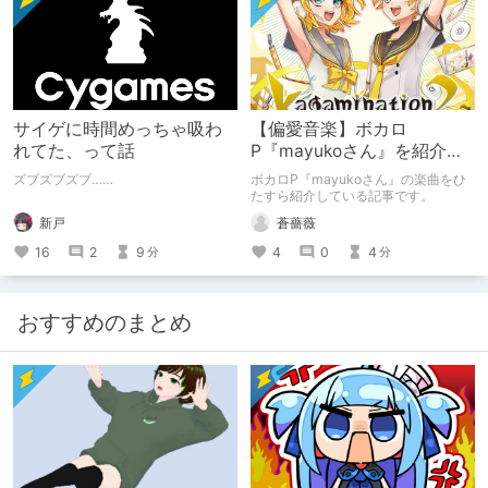
サイゲに時間めっちゃ吸わ
【偏愛音楽】ボカロ
れてた、って話
P『mayukoさん』を紹介し
たい
ズブズブズブ……
ボカロP『mayukoさん』の楽曲をひ
たすら紹介している記事です。
新戸
蒼薔薇
16
2
9
4
0
4
分
分
おすすめのまとめ