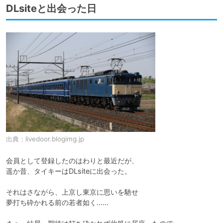
DLsiteと出会った日
出典：
livedoor.blogimg.jp
会員として登録したのはわりと最近だが、

遥か昔、タイキーはDLsiteに出会った。

それはさながら、上京し東京に思いを馳せ

夢打ち砕かれる前の若者如く……
