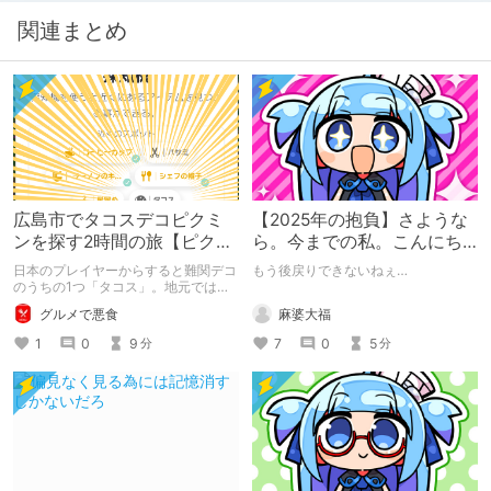
関連まとめ
広島市でタコスデコピクミ
【2025年の抱負】さような
ンを探す2時間の旅【ピクミ
ら。今までの私。こんにち
ンブルーム / Pikmin
は。新たな私。
日本のプレイヤーからすると難関デコ
もう後戻りできないねぇ…
Bloom】
のうちの1つ「タコス」。地元では見
つけられなかった男が広島で探す旅を
麻婆大福
グルメで悪食
お送りします。ねくすと5月のテーマ
「お出かけの記録」。
7
0
5
1
0
9
分
分