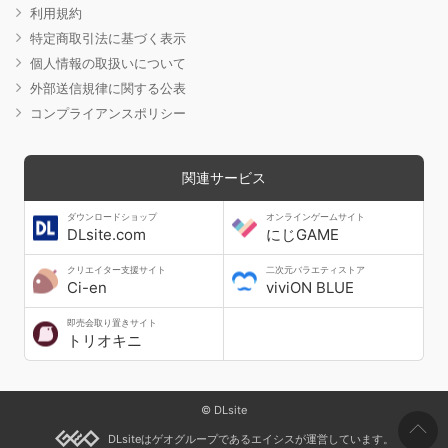
利用規約
特定商取引法に基づく表示
個人情報の取扱いについて
外部送信規律に関する公表
コンプライアンスポリシー
関連サービス
ダウンロードショップ
オンラインゲームサイト
DLsite.com
にじGAME
クリエイター支援サイト
二次元バラエティストア
Ci-en
viviON BLUE
即売会取り置きサイト
トリオキニ
© DLsite
DLsiteはゲオグループであるエイシスが運営しています。