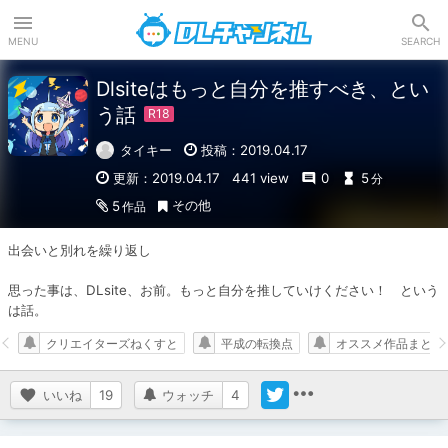
DLチャンネル
MENU
SEARCH
Dlsiteはもっと自分を推すべき、とい
う話
タイキー
投稿：2019.04.17
更新：2019.04.17
441 view
0
5
分
その他
5
作品
出会いと別れを繰り返し

思った事は、DLsite、お前。もっと自分を推していけください！　という
は話。
クリエイターズねくすと
平成の転換点
オススメ作品まとめ
いいね
19
ウォッチ
4