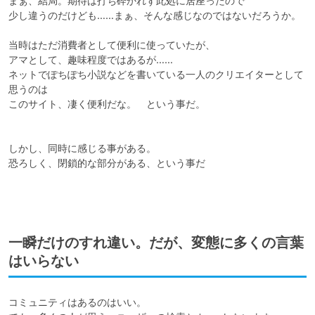
まぁ、結局。期待は打ち砕かれず此処に居座ったので

少し違うのだけども……まぁ、そんな感じなのではないだろうか。

当時はただ消費者として便利に使っていたが、

アマとして、趣味程度ではあるが……

ネットでぽちぽち小説などを書いている一人のクリエイターとして
思うのは

このサイト、凄く便利だな。　という事だ。

しかし、同時に感じる事がある。

恐ろしく、閉鎖的な部分がある、という事だ

一瞬だけのすれ違い。だが、変態に多くの言葉
はいらない
コミュニティはあるのはいい。
