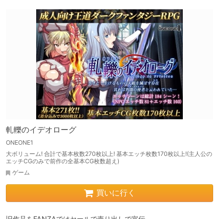
軋轢のイデオローグ
ONEONE1
大ボリューム! 合計で基本枚数270枚以上! 基本エッチ枚数170枚以上!(主人公の
エッチCGのみで前作の全基本CG枚数超え)
ゲーム
買いに行く
旧作品をFANZAではセールで売り出しで宣伝。
