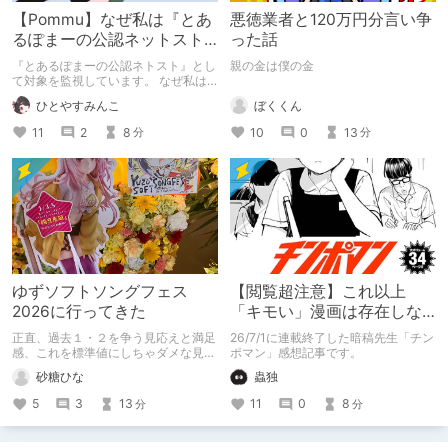
【Pommu】なぜ私は『とあ
悪徳業者と120万円分言い争
るぽまーの公認ネットスト
った話
ーカー』になったのか【出
『とあるぽまーの公認ネトスト』とし
親の金は僕の金
会い編】
て対象を監視しています。 なぜ私は
このような行動をとるに至ったのか。
ぼくくん
ひとやすみんこ
これまでのあゆみを振り返ります。
10
0
13
11
2
8
分
分
ゆずソフトソングフェス
【閲覧超注意】これ以上
2026に行ってきた
「キモい」漫画は存在しな
い？チンポマンとかいう
正直、過去１・２を争う見応えと満足
26/7/1に連載終了した暗稿先生「チン
「魂の殺人」の完成形
感、これを標準値にしちゃダメな見本
ポマン」感想記事です。
かも
砂糖ひな
蟲独
5
3
13
11
0
8
分
分