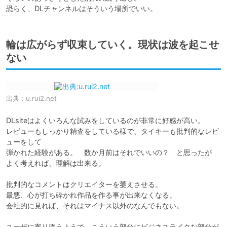
恐らく、DLチャンネルはそういう場所でいい。
輪は広がらず収束していく。現状は波を起こせ
ない
出典：
u.rui2.net
DLsiteはよくいろんな試みをしているのが非常に好感が高い。

レビューもしっかり精査をしている様で、タイキーも批判的なレビ
ューをして

弾かれた経験がある。　数か月前はそれでいいの？　と思ったが

よく考えれば、理解は出来る。

批判的なコメントはクリエイターを萎えさせる。

最悪、心が打ち砕かれ作品を作る事が出来なくなる。

会社的に見れば、それはマイナス以外のなんでもない。

ユーザに寄り添うようで、こういう部分にビジネスライクな部分が