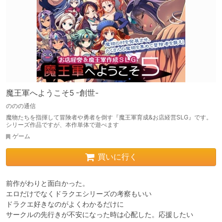
魔王軍へようこそ5 -創世-
ののの通信
魔物たちを指揮して冒険者や勇者を倒す『魔王軍育成&お店経営SLG』です。
シリーズ作品ですが、本作単体で遊べます
ゲーム
買いに行く
前作がわりと面白かった。

エロだけでなくドラクエシリーズの考察もいい

ドラクエ好きなのがよくわかるだけに

サークルの先行きが不安になった時は心配した。応援したい