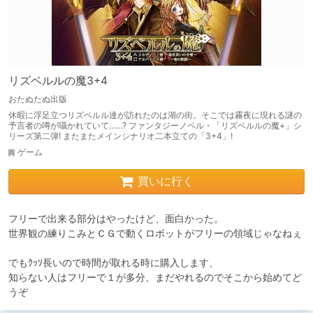
リズベルルの魔3+4
おたぬたぬ出版
休暇に浮足立つリズベルル達が訪れたのは湖の街。そこでは霧夜に現れる謎の
予言者の噂が囁かれていて……? ファンタジーノベル・「リズベルルの魔+」シ
リーズ第二弾! またまたメインシナリオ二本立ての「3+4」!
ゲーム
買いに行く
フリーで出来る部分はやったけど、面白かった。

世界観の練りこみとＣＧで動くロボットがフリーの領域じゃなねぇ

でもｸｯｿ長いので時間が取れる時に購入します、

知らない人はフリーで１が多分、まだやれるのでそこから始めてど
うぞ