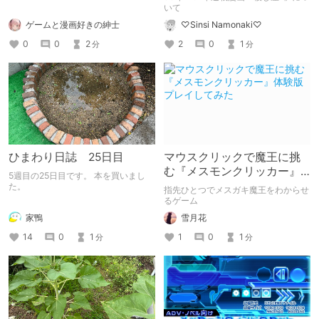
いて
ゲームと漫画好きの紳士
♡Sinsi Namonaki♡
0
0
2
2
0
1
分
分
ひまわり日誌 25日目
マウスクリックで魔王に挑
む『メスモンクリッカー』
5週目の25日目です。 本を買いまし
体験版プレイしてみた
た。
指先ひとつでメスガキ魔王をわからせ
るゲーム
家鴨
雪月花
14
0
1
1
0
1
分
分