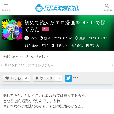
DLチャンネル
MENU
SEARCH
初めて読んだエロ漫画をDLsiteで探し
てみた
Ryo
投稿：2026.07.07
更新：2026.07.07
マンガ
381 view
1
1
1
分以内
作品
意外とあっさり見つかりました！
いいね
4
ウォッチ
0
探してみた、ということはDLsiteでは買っておらず。

となると紙で読んでたんでしょうね。

単行本なのか雑誌なのかも、もはや記憶のかなた。
