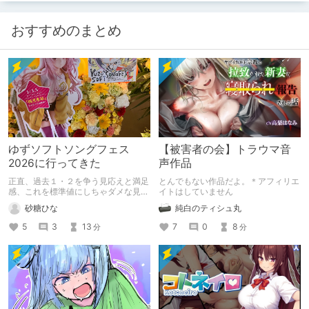
おすすめのまとめ
ゆずソフトソングフェス
【被害者の会】トラウマ音
2026に行ってきた
声作品
正直、過去１・２を争う見応えと満足
とんでもない作品だよ。＊アフィリエ
感、これを標準値にしちゃダメな見本
イトはしていません
かも
砂糖ひな
純白のティシュ丸
5
3
13
7
0
8
分
分