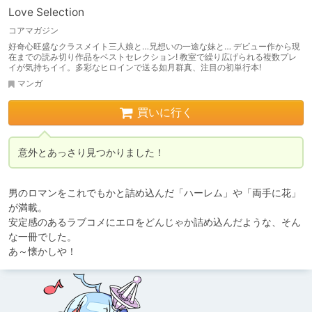
Love Selection
コアマガジン
好奇心旺盛なクラスメイト三人娘と…兄想いの一途な妹と… デビュー作から現
在までの読み切り作品をベストセレクション! 教室で繰り広げられる複数プレ
イが気持ちイイ。多彩なヒロインで送る如月群真、注目の初単行本!
マンガ
買いに行く
意外とあっさり見つかりました！
男のロマンをこれでもかと詰め込んだ「ハーレム」や「両手に花」
が満載。

安定感のあるラブコメにエロをどんじゃか詰め込んだような、そん
な一冊でした。
