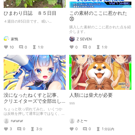
ひまわり日誌 ８５日目
この素材のここに惹かれた
㉚
４週目の85日目です。 眠い...
購入した素材のここに惹かれた点を紹
介します。
家鴨
Z SEVEN
10
0
1
0
0
1
分
分
没になったねくすと記事、
人類には柴犬が必要
クリエイターズで全部出し
sss
てみます。
ちょっと吹っ切れてみた。 いくつか
は反映を押して通常記事ではなく、ク
リエイター記事として出してみようか
rururur
さと〜
なと。
3
0
3
0
0
1
分
分以内