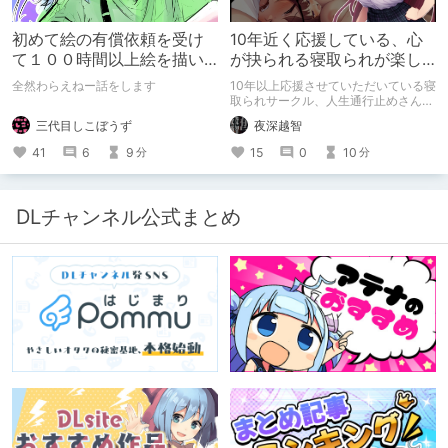
初めて絵の有償依頼を受け
10年近く応援している、心
て１００時間以上絵を描い
が抉られる寝取られが楽し
た話
めるサークル
全然わらえねー話をします
10年以上応援させていただいている寝
取られサークル、人生通行止めさんの
新作がとても良かったので、新作を中
三代目しこぼうず
夜深越智
心に、このサークルのゲームを紹介し
たくて、記事を書かせていただく。
41
6
9
15
0
10
分
分
キミノオモイからずっと好きな熱心な
ファンとしての記事にどうか、お付き
合いいただきたい（2026年7月18日
微修正）
DLチャンネル公式まとめ