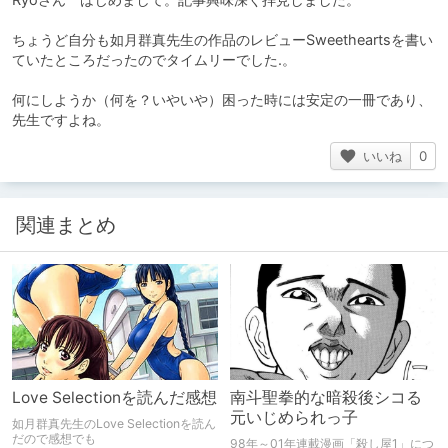
ちょうど自分も如月群真先生の作品のレビューSweetheartsを書い
ていたところだったのでタイムリーでした.。
何にしようか（何を？いやいや）困った時には安定の一冊であり、
先生ですよね。
いいね
0
関連まとめ
Love Selectionを読んだ感想
南斗聖拳的な暗殺後シコる
元いじめられっ子
如月群真先生のLove Selectionを読ん
だので感想でも
98年～01年連載漫画「殺し屋1」につ