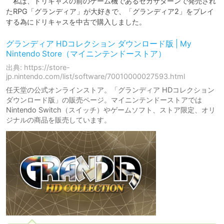
　私は、ドリキャスの前のゲーム機であるセガサターンで発売され
たRPG「グランディア」が大好きで、「グランディア2」をプレイ
する為にドリキャスを中古で購入しました。
グランディア HDコレクション ダウンロード版 | My
Nintendo Store（マイニンテンドーストア）
出典: https://store-
jp.nintendo.com/list/software/70010000027593.html
任天堂の公式オンラインストア。「グランディア HDコレクション
ダウンロード版」の販売ページ。マイニンテンドーストアでは
Nintendo Switch（スイッチ）やゲームソフト、ストア限定、オリ
ジナルの商品を販売しています。