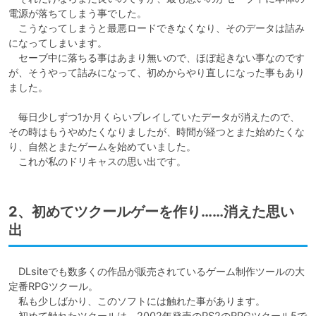
電源が落ちてしまう事でした。

　こうなってしまうと最悪ロードできなくなり、そのデータは詰み
になってしまいます。

　セーブ中に落ちる事はあまり無いので、ほぼ起きない事なのです
が、そうやって詰みになって、初めからやり直しになった事もあり
ました。

　毎日少しずつ1か月くらいプレイしていたデータが消えたので、
その時はもうやめたくなりましたが、時間が経つとまた始めたくな
り、自然とまたゲームを始めていました。

　これが私のドリキャスの思い出です。
2、初めてツクールゲーを作り……消えた思い
出
　DLsiteでも数多くの作品が販売されているゲーム制作ツールの大
定番RPGツクール。

　私も少しばかり、このソフトには触れた事があります。

　初めて触れたツクールは、2002年発売のPS2のRPGツクール5で