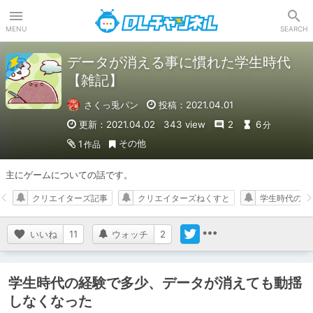
DLチャンネル
MENU
SEARCH
データが消える事に慣れた学生時代
【雑記】
さくっ兎パン
投稿：2021.04.01
更新：2021.04.02
343 view
2
6
分
その他
1
作品
主にゲームについての話です。
クリエイターズ記事
クリエイターズねくすと
学生時代の思
いいね
11
ウォッチ
2
学生時代の経験で多少、データが消えても動揺
しなくなった