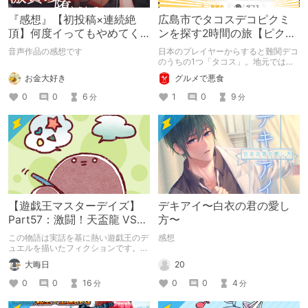
『感想』【初投稿×連続絶
広島市でタコスデコピクミ
頂】何度イってもやめてく
ンを探す2時間の旅【ピクミ
れない嫉妬彼氏に激責めさ
ンブルーム / Pikmin
音声作品の感想です
日本のプレイヤーからすると難関デコ
れて堕とされる。
Bloom】
のうちの1つ「タコス」。地元では見
つけられなかった男が広島で探す旅を
お金大好き
グルメで悪食
お送りします。ねくすと5月のテーマ
「お出かけの記録」。
0
0
6
1
0
9
分
分
【遊戯王マスターデイズ】
デキアイ〜白衣の君の愛し
Part57：激闘！天盃龍 VS
方〜
千年D【架空デュエル】
この物語は実話を基に熱い遊戯王のデ
感想
ュエルを描いたフィクションです。
（自分用メモ：2025-05-14）
20
大晦日
0
0
4
0
0
16
分
分