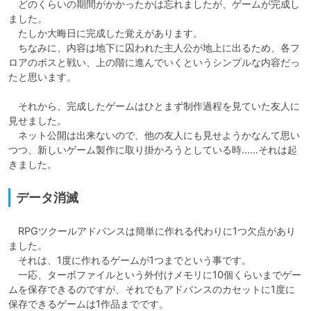
　どのくらいの期間がかかったかは忘れましたが、ゲームが完成し
ました。

　たしか大晦日に完成した覚えがあります。

　ちなみに、内容は地下に囚われた主人公が地上に出るため、各フ
ロアのボスと戦い、上の階に進んでいくというシンプルな内容だっ
たと思います。

　それから、完成したゲームはひとまず制作過程を見ていた友人に
見せました。

　ネット公開は出来ないので、他の友人にも見せようかなんて思い
つつ、新しいゲーム製作に取り掛かろうとしている時……それは起
きました。
データ消滅
　RPGツクールアドバンスは簡単に作れる代わりに1つ欠点があり
ました。

　それは、1度に作れるゲームが1つまでという事です。

　一応、ターボファイルという外付けメモリに10個くらいまでゲー
ムを保存できるのですが、それでもアドバンスのカセットに1度に
保存できるゲームは1作品までです。