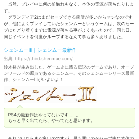
　当然、プレイ中に何の前触れもなく、本体の電源が落ちたりしま
す。

　グランディア2はまだセーブできる箇所が多いからマシなのです
が、他によくプレイしていたシェンムーというゲームは、次のセー
ブにたどり着くまでに電源が落ちる事がよくあったので、同じ日、
同じイベントを何度かループするなんて事も多々ありました。
シェンムーⅢ｜シェンムー最新作
出典: https://third.shenmue.com/
鈴木裕が生み出した、ゲーム史に残る伝説のゲームであり、オープ
ンワールドの原点であるシェンムー。そのシェンムーシリーズ最新
作、シェンムーⅢがいよいよ！
PS4の最新作はやってないです……。

もっと早く出てたら、やってたと思います。
　それだけならまだ良いのですが、最も悪いのがセーブ中に本体の