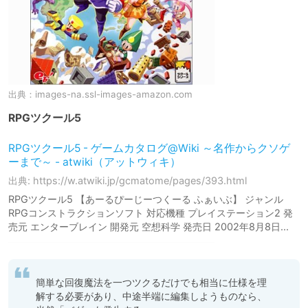
出典：
images-na.ssl-images-amazon.com
RPGツクール5
RPGツクール5 - ゲームカタログ@Wiki ～名作からクソゲ
ーまで～ - atwiki（アットウィキ）
出典: https://w.atwiki.jp/gcmatome/pages/393.html
RPGツクール5 【あーるぴーじーつくーる ふぁいぶ】 ジャンル
RPGコンストラクションソフト 対応機種 プレイステーション2 発
売元 エンターブレイン 開発元 空想科学 発売日 2002年8月8日...
簡単な回復魔法を一つツクるだけでも相当に仕様を理
解する必要があり、中途半端に編集しようものなら、