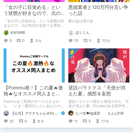
「女の子に目覚める」とい
悪徳業者と120万円分言い争
う状態が好きなので、元の
った話
性別が女性でも男性でも問
「女の子に目覚める」という状態が好
親の金は僕の金
題ない話
きなので、元の性別が女性でも男性で
も問題ない話
ぼくくん
KAIYARE
10
0
13
5
0
3
分
分
【Pommu発！】この夏🔥激
逆説パラドクス「天使が消
熱🔥なオススメ同人まと
えた夏」感想＆妄想
め！ その1
Pommuをご利用のサークルさまか
逆説パラドクス様から発売された「天
ら、「いま一番宣伝したいあなたの
使が消えた夏～DLsiteのある音声作品
DLsite作品」を募りました！ この夏
について～」の感想です。 妄想も多
【公式】アテナちゃん＠DLチャンネル
たー坊🐦@成宮 さんLOVE
🔥激熱🔥な作品ばかり！あなたがまだ
いです。
出会っていない、運命の作品が見つか
37
0
8
11
5
17
分
分
るかも！