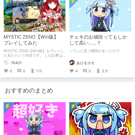
MYSTIC ZENO【Win版】
チェキのお値段ってもしか
プレイしてみた
して高い……？
MYSTIC ZENO【Win版】をプレイし
ってふと思う瞬間があったので
た見たという内容です。 この記事は
通常のクリエイターズ記事です。
あひるカモ
76421
4
0
3
0
0
7
分
分
おすすめのまとめ