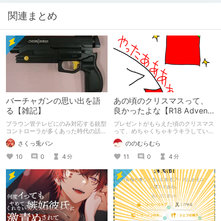
関連まとめ
バーチャガンの思い出を語
あの頃のクリスマスって、
る【雑記】
良かったよな【R18 Advent
Calendar 2024】
ブラウン管テレビにのみ対応する銃型
プレゼントがもらえた頃のクリスマス
コントローラが多くあった時代の話、
って、めちゃくちゃキラキラしていま
セガサターンの「バーチャガン」につ
したよね。あの頃のワクワク感を返し
さくっ兎パン
ののむらむら
いての思い出を綴る雑記です。
て欲しい。DLチャンネルR18 Advent
Calendar 2024の12/25分の記事で
10
0
4
11
0
4
分
分
す。