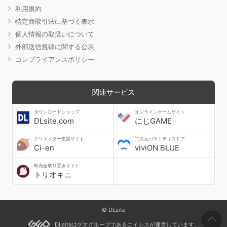
利用規約
特定商取引法に基づく表示
個人情報の取扱いについて
外部送信規律に関する公表
コンプライアンスポリシー
関連サービス
ダウンロードショップ
オンラインゲームサイト
DLsite.com
にじGAME
クリエイター支援サイト
二次元バラエティストア
Ci-en
viviON BLUE
即売会取り置きサイト
トリオキニ
© DLsite
DLsiteはゲオグループであるエイシスが運営しています。