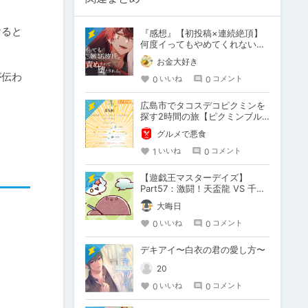
けると
『感想』【初投稿×連続絶頂】
何度イってもやめてくれない嫉
妬彼氏に激責めされて堕とされ
お金大好き
る。
が伝わ
0
0
いいね
コメント
広島市でタコスデコピクミンを
探す2時間の旅【ピクミンブル
ーム / Pikmin Bloom】
グルメで悪食
1
0
いいね
コメント
【遊戯王マスターデイズ】
Part57：激闘！天盃龍 VS 千年
D【架空デュエル】
大晦日
0
0
いいね
コメント
デキアイ〜白衣の君の愛し方〜
20
0
0
いいね
コメント