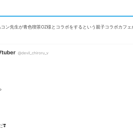
森島コン先生が青色喫茶OZ様とコラボをするという親子コラボカフェ
uber
@devil_chiroru_v


️
