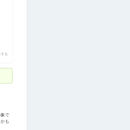
ーする
印象で
たかも