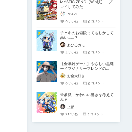
MYSTIC ZENO【Win版】 プ
レイしてみた
76421
0
0
いいね
コメント
チェキのお値段ってもしかして
高い……？
あひるカモ
4
0
いいね
コメント
【全年齢ゲーム】やさしい黒縄
ーイマジナリーフレンドの
「彼」と過ごすおぼんやすみー
お金大好き
0
0
いいね
コメント
音象徴 かわいい響きを考えて
みる
上都
7
1
いいね
コメント