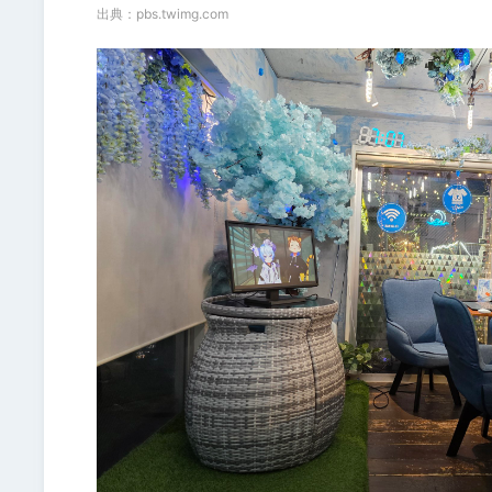
出典：
pbs.twimg.com