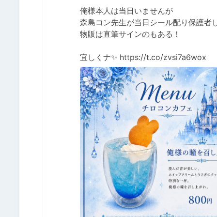
俺様本人は当日いませんが

森島コン先生が当日シール配り保護者して
物販は直筆サインのもある！

宜しくナ✨ https://t.co/zvsi7a6wox