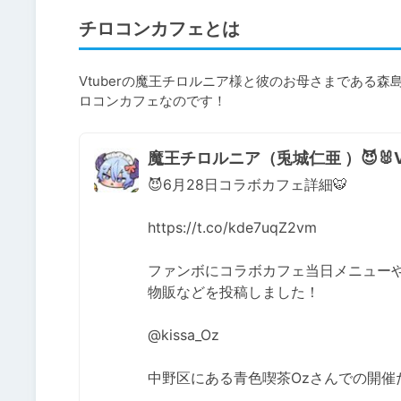
チロコンカフェとは
Vtuberの魔王チロルニア様と彼のお母さまである
ロコンカフェなのです！
魔王チロルニア（兎城仁亜 ）😈🐰Vt
😈6月28日コラボカフェ詳細🐯

https://t.co/kde7uqZ2vm

ファンボにコラボカフェ当日メニューや
物販などを投稿しました！

@kissa_Oz 

中野区にある青色喫茶Ozさんでの開催だ❣