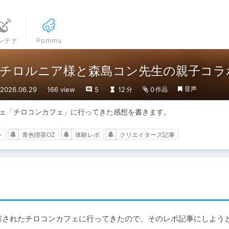
ンテナ
Pommu
チロルニア様と森島コン先生の親子コラ
音声
026.06.29
166 view
5
12
0
分
作品
カフェ「チロコンカフェ」に行ってきた感想を書きます。
ン
青色喫茶OZ
体験レポ
クリエイターズ記事
で開催されたチロコンカフェに行ってきたので、そのレポ記事にしよう