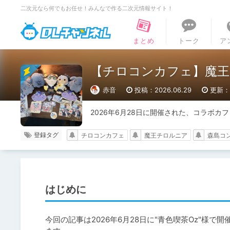
二次元なら何でもお任せ！みんなで作る二次元情報サイト！
DLチャンネル
まとめ
トーク
ア
【チロコンカフェ】魔王
赤音
投稿：2026.06.29
更新：2
2026年6月28日に開催された、コラボ
登録タグ
チロコンカフェ
魔王チロルニア
森島コ
はじめに
今回の記事は2026年6月28日に"青色喫茶Oz"様