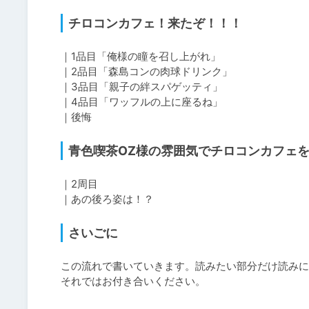
チロコンカフェ！来たぞ！！！
｜1品目「俺様の瞳を召し上がれ」

｜2品目「森島コンの肉球ドリンク」

｜3品目「親子の絆スパゲッティ」

｜4品目「ワッフルの上に座るね」

｜後悔
青色喫茶OZ様の雰囲気でチロコンカフェ
｜2周目

｜あの後ろ姿は！？
さいごに
この流れで書いていきます。読みたい部分だけ読みに
それではお付き合いください。