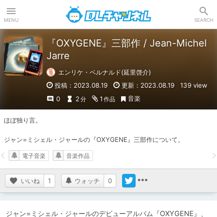
DLチャンネル
MENU
SEARCH
『OXYGENE』三部作 / Jean-Michel
Jarre
エンリケ・ベルナルド(延里啓介)
投稿：2023.08.19
更新：2023.08.19
139 view
音楽
0
2
1
分
作品
ほぼ独り言。

ジャン=ミシェル・ジャールの『OXYGENE』三部作について。
電子音楽
音楽作品
いいね
1
ウォッチ
0
ジャン=ミシェル・ジャールのデビューアルバム『OXYGENE』、