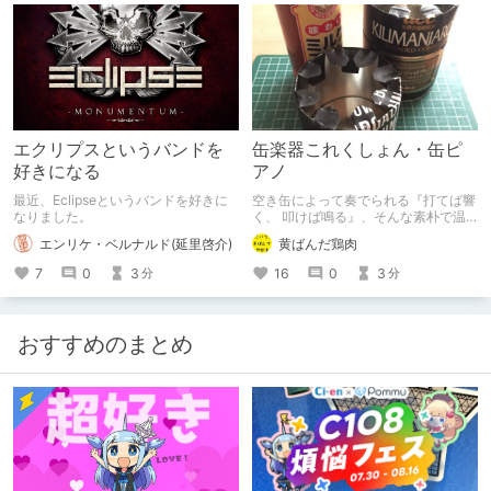
ンク訂正 2.23: Versailles 400コンサ
Pixabayのフリー素材を使っていま
ートのアルバムがリリースされました
す。 全年齢記事です。
エクリプスというバンドを
缶楽器これくしょん・缶ピ
好きになる
アノ
最近、Eclipseというバンドを好きに
空き缶によって奏でられる『打てば響
なりました。
く、 叩けば鳴る』、そんな素朴で温
かみのあるサウンドです。 帝国音楽
エンリケ・ベルナルド(延里啓介)
黄ばんだ鶏肉
堂さんの『缶ピアノ小品集』をご紹介
致します。
7
0
3
16
0
3
分
分
おすすめのまとめ