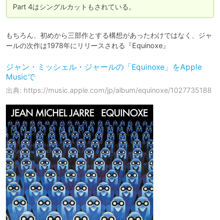
Part 4はシングルカットもされている。
もちろん、初めから三部作とする構想があったわけではなく、ジャ
ールの次作は1978年にリリースされる『Equinoxe』
‎ジャン・ミッシェル・ジャールの「Equinoxe」をApple
Musicで
出典: https://music.apple.com/jp/album/equinoxe/1027735188