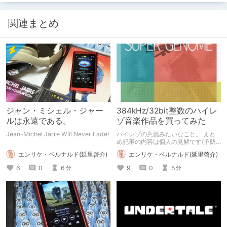
関連まとめ
ジャン・ミシェル・ジャー
384kHz/32bit整数のハイレ
ルは永遠である。
ゾ音楽作品を買ってみた
Jean-Michel Jarre Will Never Fade!
ハイレゾの意義みたいなこと。 まと
め記事の内容は個人の見解です(予防
線)
エンリケ・ベルナルド(延里啓介)
エンリケ・ベルナルド(延里啓介)
6
0
6
9
0
5
分
分