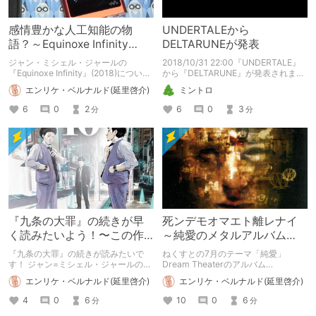
感情豊かな人工知能の物
UNDERTALEから
語？～Equinoxe Infinity
DELTARUNEが発表
/Jean-Michel Jarre
ジャン・ミシェル・ジャールの
2018/10/31 22:00『UNDERTALE』
『Equinoxe Infinity』(2018)につい
から『DELTARUNE』が発表されまし
て。 「やがて機械がオリジナルの映
た。 UNDERTALEプレイ者向けのゲー
エンリケ・ベルナルド(延里啓介)
ミントロ
像や物語を作れるようになった時、何
ムなので、ここではUNDERTALEをご
が起こるのか？」 2025.3.15: e-
紹介申し上げます。
6
0
2
6
0
3
分
分
onkyo musicのリンク切れ差し替え
『九条の大罪』の続きが早
死ンデモオマエト離レナイ
く読みたいよう！〜この作
～純愛のメタルアルバム
品が楽しみ2024〜
『メトロポリス・パート2』
『九条の大罪』の続きが読みたいで
ねくすとの7月のテーマ「純愛」
～
す！ ジャン=ミシェル・ジャールの
Dream Theaterのアルバム
『ヴェルサイユ400年コンサート』の
『Metropolis Part 2: Scenes from a
エンリケ・ベルナルド(延里啓介)
エンリケ・ベルナルド(延里啓介)
アルバムのリリースが楽しみです！
Memory』を紹介します。 動画は公
2024.1.5誤字訂正: 裁量→最良 1.8:
式チャンネルのものを貼り、歌詞は
4
0
6
10
0
6
分
分
Jean-Michel Jarre公式サイトへのリ
Genius Lyricsから引用しています。