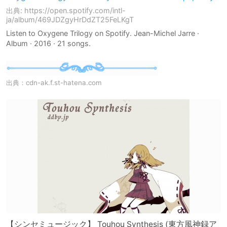
出典: https://open.spotify.com/intl-
ja/album/469JDZgyHrDdZT25FeLKgT
Listen to Oxygene Trilogy on Spotify. Jean-Michel Jarre ·
Album · 2016 · 21 songs.
出典：
cdn-ak.f.st-hatena.com
【シンセミュージック】 Touhou Synthesis (東方風神録ア