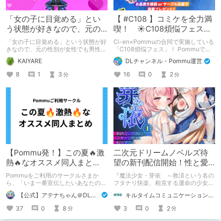
「女の子に目覚める」とい
【 #C108 】コミケを全力満
う状態が好きなので、元の
喫！ ☀C108煩悩フェス☀
性別が女性でも男性でも問
Pommu版のご案内
「女の子に目覚める」という状態が好
Ci-en×Pommuの合同で実施している
題ない話
きなので、元の性別が女性でも男性で
「C108煩悩フェス」！ Pommuでの
も問題ない話
参加方法について、改めてこちらでも
KAIYARE
DLチャンネル・Pommu運営
ご案内いたします！
8
1
3
16
0
2
分
分
【Pommu発！】この夏🔥激
二次元ドリームノベルズ待
熱🔥なオススメ同人まと
望の新刊配信開始！性と愛
め！ その1
が渦巻く、ファンタジー官
Pommuをご利用のサークルさまか
『魔法少女・芽依 ～救済という名の
能小説開幕！
ら、「いま一番宣伝したいあなたの
フタナリ快楽、相克する運命の少女た
DLsite作品」を募りました！ この夏
ち～』 小説：089タロー イラス
【公式】アテナちゃん＠DLチャンネル
キルタイムコミュニケーション（KTC）の作品を一人でも多くの人に知ってほしい人
🔥激熱🔥な作品ばかり！あなたがまだ
ト：鳩春 一気に上・下巻が同時配
出会っていない、運命の作品が見つか
信！
37
0
8
3
0
2
分
分
るかも！