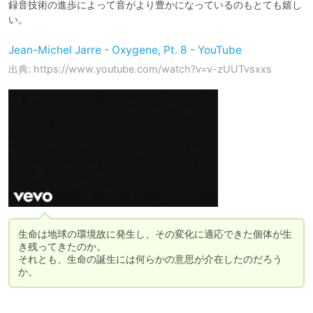
録音技術の進歩によって音がより豊かになっているのもとても嬉し
い。
Jean-Michel Jarre - Oxygene, Pt. 8 - YouTube
出典: https://www.youtube.com/watch?v=v-zUUTvsxxs
生命は地球の環境故に発生し、その変化に適応できた個体が生
き残ってきたのか。

それとも、生命の誕生には何らかの意思が介在したのだろう
か。