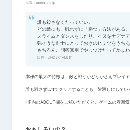
出典：
undertale.jp
誰も殺さなくたっていい。

どの敵にも、戦わずに「勝つ」方法がある。

スライムとダンスをしたり、イヌをナデナデ
強そうな剣士にとっておきのヒミツをうちあ
もちろん、問答無用でやっつけたってかまわ
出典：
UNDERTALE !?
本作の最大の特徴は、敵と戦うかどうかさえプレイヤ
誰も殺さずLv.1でクリアすることも、皆殺しにしてい
HP内のABOUT欄をご覧いただくと、ゲームの雰囲
おもしろいの？