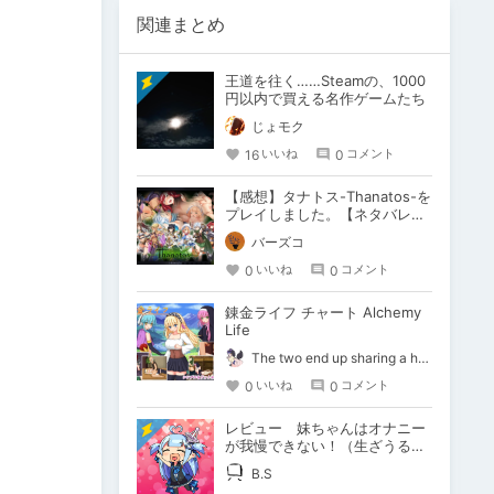
関連まとめ
王道を往く……Steamの、1000
円以内で買える名作ゲームたち
じょモク
16
0
いいね
コメント
【感想】タナトス-Thanatos-を
プレイしました。【ネタバレ注
意】
バーズコ
0
0
いいね
コメント
錬金ライフ チャート Alchemy
Life
The two end up sharing a happy kiss【二人は幸せな接吻をして終了】
0
0
いいね
コメント
レビュー 妹ちゃんはオナニー
が我慢できない！（生ざうる
す 様）
B.S