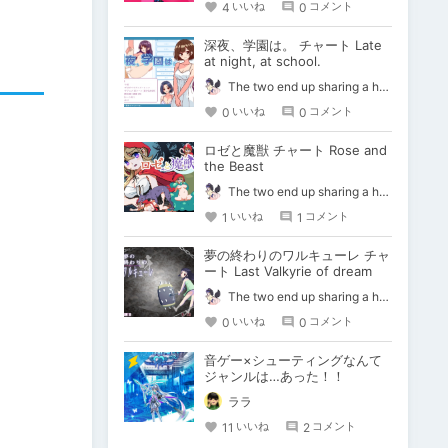
4
0
いいね
コメント
深夜、学園は。 チャート Late
at night, at school.
The two end up sharing a happy kiss【二人は幸せな接吻をして終了】
0
0
いいね
コメント
ロゼと魔獣 チャート Rose and
the Beast
The two end up sharing a happy kiss【二人は幸せな接吻をして終了】
1
1
いいね
コメント
夢の終わりのワルキューレ チャ
ート Last Valkyrie of dream
The two end up sharing a happy kiss【二人は幸せな接吻をして終了】
0
0
いいね
コメント
音ゲー×シューティングなんて
ジャンルは…あった！！
ララ
11
2
いいね
コメント