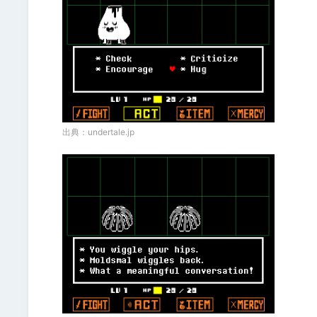
出典：
undertale.jp