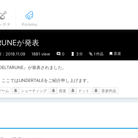
ンテナ
Pommu
ARUNEが発表
音楽
：2018.11.09
1881 view
0
3
1
分
作品
から『DELTARUNE』が発表されました。

、ここではUNDERTALEをご紹介申し上げます。
ゲーム
シューティング
音楽
ドット
音楽作品