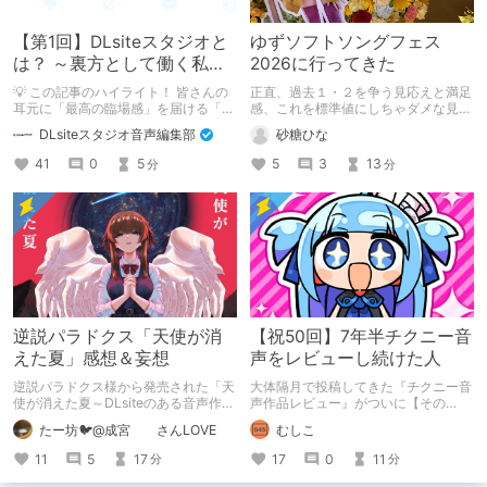
【第1回】DLsiteスタジオと
ゆずソフトソングフェス
は？ ～裏方として働く私た
2026に行ってきた
ちの紹介
💡 この記事のハイライト！ 皆さんの
正直、過去１・２を争う見応えと満足
耳元に「最高の臨場感」を届ける「サ
感、これを標準値にしちゃダメな見本
ウンドエンジニアの仕事」のリアルな
かも
DLsiteスタジオ音声編集部
砂糖ひな
舞台裏を大公開！ スマートな専門
職……と思いきや、実態は「音の変態
41
0
5
5
3
13
分
分
（褒め言葉）」が集まるチーム！？
成人男性スタッフがダミヘに抱きつ
き、スタジオにアダルトグッズが転が
る超大真面目な理由とは？ クオリテ
ィ向上のための、ちょっとシュールな
（？）試行錯誤をたっぷりご紹介しま
す！
逆説パラドクス「天使が消
【祝50回】7年半チクニー音
えた夏」感想＆妄想
声をレビューし続けた人
逆説パラドクス様から発売された「天
大体隔月で投稿してきた『チクニー音
使が消えた夏～DLsiteのある音声作品
声作品レビュー』がついに【その
について～」の感想です。 妄想も多
50】を迎えました！ 約7年半チクニー
たー坊🐦@成宮 さんLOVE
むしこ
いです。
し続け、おシコり報告をしてきただけ
ですけど記念は記念。 皆様への感謝
11
5
17
17
0
11
分
分
を伝えたり、これまでの投稿を振り返
ります。