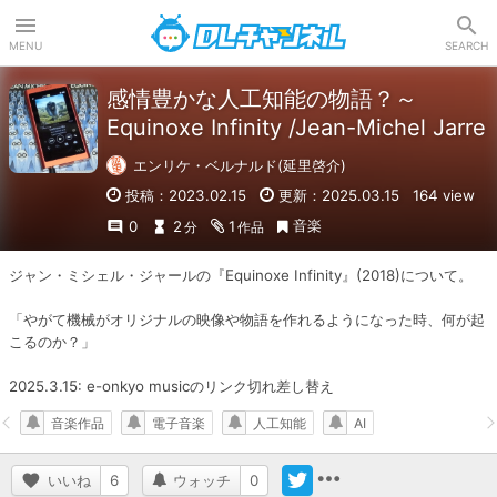
DLチャンネル
MENU
SEARCH
感情豊かな人工知能の物語？～
Equinoxe Infinity /Jean-Michel Jarre
エンリケ・ベルナルド(延里啓介)
投稿：2023.02.15
更新：2025.03.15
164 view
音楽
0
2
1
分
作品
ジャン・ミシェル・ジャールの『Equinoxe Infinity』(2018)について。

「やがて機械がオリジナルの映像や物語を作れるようになった時、何が起
こるのか？」

2025.3.15: e-onkyo musicのリンク切れ差し替え
音楽作品
電子音楽
人工知能
AI
いいね
6
ウォッチ
0