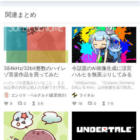
関連まとめ
384kHz/32bit整数のハイレ
今話題のAI画像生成に涼宮
ゾ音楽作品を買ってみた
ハルヒを無茶ぶりしてみる
ハイレゾの意義みたいなこと。 まと
「midjourney」「Craiyon, formerly
め記事の内容は個人の見解です(予防
DALL-E mini」はAI画像生成で既存キ
線)
ャラをどう出力してくれるのか。
エンリケ・ベルナルド(延里啓介)
ライネル
9
0
5
16
0
7
分
分