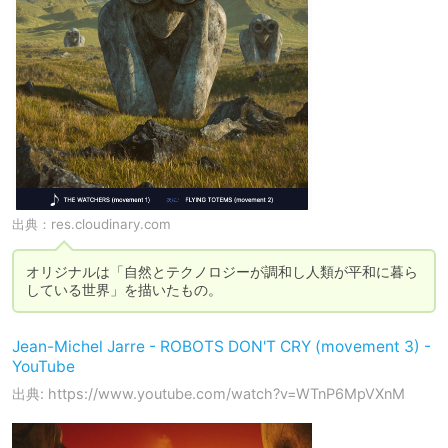
出典：
res.cloudinary.com
オリジナルは「自然とテクノロジーが調和し人類が平和に暮ら
している世界」を描いたもの。
Jean-Michel Jarre - ROBOTS DON'T CRY (movement 3) -
YouTube
出典: https://www.youtube.com/watch?v=WTnP6MpVXnM