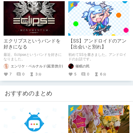
ンク訂正 2.23: Versailles 400コンサ
Pixabayのフリー素材を使っていま
ートのアルバムがリリースされました
す。 全年齢記事です。
エクリプスというバンドを
【SS】アンドロイドのアン
好きになる
【出会いと別れ】
最近、Eclipseというバンドを好きに
初めてSSを書きました。アンドロイ
なりました。
ドのお話です。
エンリケ・ベルナルド(延里啓介)
催眠の民
7
0
3
5
0
6
分
分
おすすめのまとめ