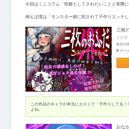
今回はミニコラム「性癖としてされたいことと実際に
三枚の
ミンワ
妖女の
ゲー
この作品のキャラが本当にエロくて「子作りしてる！
よね。
おな