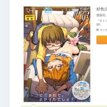
好色少年
茜新社
「オト
始!
マン