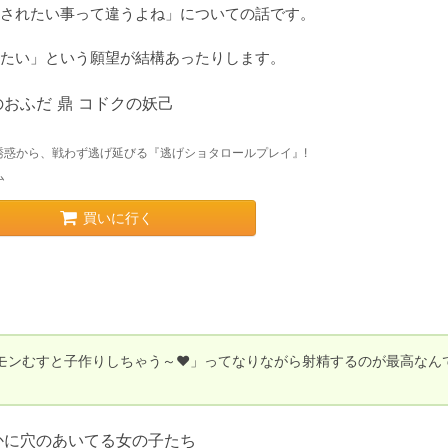
されたい事って違うよね」についての話です。

おふだ 鼎 コドクの妖己
誘惑から、戦わず逃げ延びる『逃げショタロールプレイ』!
ム
買いに行く
モンむすと子作りしちゃう～♥」ってなりながら射精するのが最高なん
かに穴のあいてる女の子たち