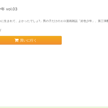
 vol.03
コに生まれて、よかったでしょ?」男の子だけのエロ漫画雑誌「好色少年」、第三弾
ガ
買いに行く