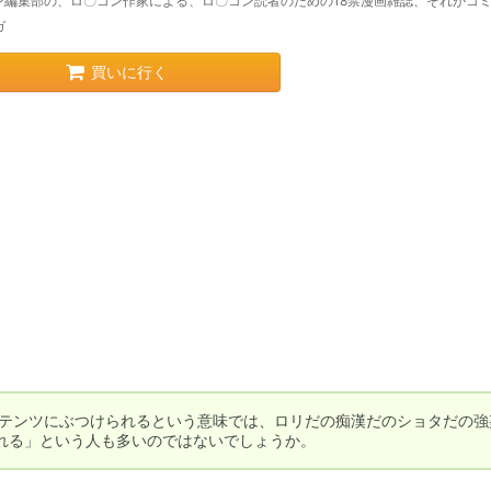
ン編集部の、ロ〇コン作家による、ロ〇コン読者のための18禁漫画雑誌、それがコミッ
ガ
買いに行く
ンテンツにぶつけられるという意味では、ロリだの痴漢だのショタだの強
れる」という人も多いのではないでしょうか。