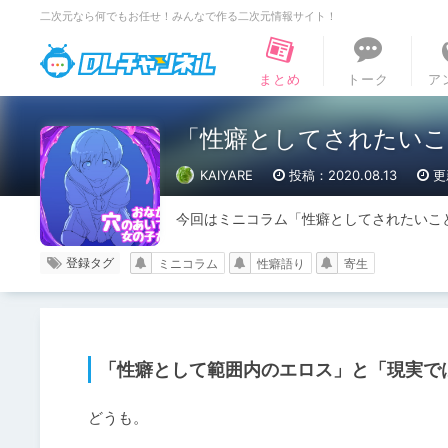
二次元なら何でもお任せ！みんなで作る二次元情報サイト！
DLチャンネル
まとめ
トーク
ア
「性癖としてされたい
KAIYARE
投稿：2020.08.13
更
今回はミニコラム「性癖としてされたいこ
登録タグ
ミニコラム
性癖語り
寄生
「性癖として範囲内のエロス」と「現実で
どうも。
