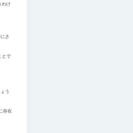
うわけ
際にさ
ことで
しょう
に存在