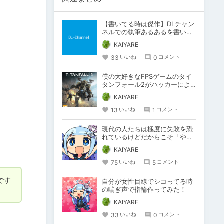
【書いてる時は傑作】DLチャン
ネルでの執筆あるあるを書いて
みるまとめ【見返して駄作】
KAIYARE
33
0
いいね
コメント
僕の大好きなFPSゲームのタイ
タンフォール2がハッカーによ
りサービス終了しかけた話。
KAIYARE
13
1
いいね
コメント
現代の人たちは極度に失敗を恐
れているけどだからこそ「やる
側」に立つのをオススメしたい
KAIYARE
まとめ
75
5
いいね
コメント
です
自分が女性目線でシコってる時
の喘ぎ声で指輪作ってみた！
KAIYARE
33
0
いいね
コメント