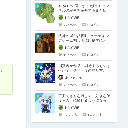
kaiyareの面白かったDLチャン
ネルの記事を紹介するまとめ！
【6月号】
KAIYARE
22
3
いいね
コメント
式神の城2を弾幕シューティン
グゲーム初心者に圧倒的にオス
スメしたい話！
KAIYARE
13
0
いいね
コメント
消費者が作品に期待するものは
何か？～タイトルの在り方、コ
い
ンテンツの消費問題～
あひるカモ
25
0
いいね
コメント
宇多丸さんを通して「好きを伝
える人」に憧れるようになった
僕の話
KAIYARE
37
1
いいね
コメント