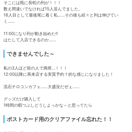
そこには既に長蛇の列が！！！

数え間違いでなければ15人並んでました。

16人目として最後尾に着く私……その後も続々と列は伸びてい
く……

11:00になり列が動き始めた!!

はたして入店できるのか……
できませんでした～
私の3人ほど前の人で満席…！！！

12:00以降に再来店する実質予約？的な感じになりました！

流石チロコンカフェ……大盛況だぜぇ……

グッズだけ購入して

1時間の暇つぶしどうしよっかな～と思ってたら
ポストカード用のクリアファイル忘れた！！