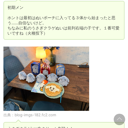
初期メン

ホントは最初はぬいポーチに入ってる３体から始まったと思
う……自信ないけど。

ちなみに私のうさぎクラゲぬいは前列右端の子です。１番可愛
いですね（火種投下）
出典：
blog-imgs-182.fc2.com