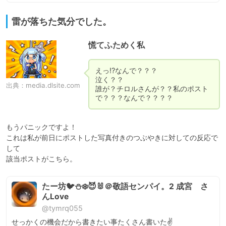
雷が落ちた気分でした。
慌てふためく私
えっ⁉なんで？？？

泣く？？

出典：
media.dlsite.com
誰が？チロルさんが？？私のポスト
で？？？なんで？？？？
もうパニックですよ！

これは私が前日にポストした写真付きのつぶやきに対しての反応で
して

該当ポストがこちら。
たー坊🐦⛄️❄️😈🐰＠敬語センパイ。2 成宮 さ
んLove
@tymrq055
せっかくの機会だから書きたい事たくさん書いた✌️
