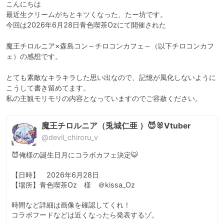
こんにちは

最近生クリームがちとキツくなった、たー坊です。

今回は2026年6月28日青色喫茶Ozにて開催された

魔王チロルニア×森島コン～チロコンカフェ～（以下チロコンカフ
ェ）の感想です。

とても素敵なキラキラした思い出なので、記憶が風化しないように
こうして書き留めてます。

私の主観モリモリの内容となっていますのでご容赦ください。
魔王チロルニア（兎城仁亜 ）😈🐰Vtuber
@devil_chiroru_v
😈俺様の誕生日月にコラボカフェ決定🐯

【日時】　2026年6月28日

【場所】青色喫茶Oz　様　＠kissa_Oz

時間など詳細は画像を確認してくれ！

コラボフードなどは近くなったら発表するゾ。
