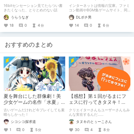
のまとめ
16bitセンセーション見てたらつい書
インターネットは情報の宝庫。ファミ
きたくなった、とりとめのない話
コン動画やBGM集ゲームサイト、同
人サイトと、インターネットで知るこ
うらうなぎ
DLポチ男
とができてよかった思うものを載せて
います。
18
0
4
14
0
6
分
分
おすすめのまとめ
夏を舞台にした群像劇！美
【感想】第１回がるまにフ
少女ゲームの名作「水夏」
ェスに行ってきタヌキ！
を今こそ！
【レポ】
古いゲームだけれど今プレイしても素
クリエイターさんもユーザーさんもみ
晴らしかった！
んな実在するんだ……
シコシコ探求道
タヌキのとぅーこさん
1
0
5
30
4
8
分
分