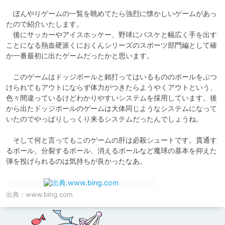
　ぼんやりゲームの一覧を眺めてたら強烈に懐かしいゲームがあっ
たので紹介いたします。

　後にサッカーやアイスホッケー、野球にバスケと幅広く手を出す
ことになる熱血硬派くにおくんシリーズのスポーツ部門編として確
か一番最初に出たゲームだったかと思います。

　このゲームはドッジボールと銘打ってはいるもののボールをぶつ
けられてもアウトにならず体力がつきたらようやくアウトという、
色々間違っているけどわかりやすいシステムを採用しています。後
から出たドッジボールのゲームは大体同じようなシステムになって
いたのでやっぱりしっくり来るシステムだったんでしょうね。

　そして何と言ってもこのゲームの肝は必殺シュートです。貫通す
るボール、分裂するボール、消えるボールなど魔球の基本を抑えた
弾を投げられるのは気持ちが良かったなあ。
出典：
www.bing.com