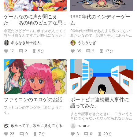
ゲームなのに声が聞こえ
1990年代のインディーゲー
た！ あの頃のピュアな思
ム
いをもう一度
今更だけどゲームにボイスが入ってて
90年代の情報があんまり残ってない
当たり前なんてすごい時代になったも
みたいなので、記憶と手元にあった資
んですよね
料から書き残しておくやつです
名もなき紳士超人
うらうなぎ
17
2
5
35
2
17
分
分
ファミコンのエロゲのお話
ポートピア連続殺人事件に
語ってみた。
ファミコンのアングラ世界にようこ
そ。
まとめ記事がきたときに、こういうと
きにつくらないとやってられないか
も。 （正月にすでに記事完成してた
改めって字、攻めに見えてくる
rururur
んだけど300pt中だったのに何故か投
稿しなかった、何でだろ）
23
0
7
3
0
20
分
分