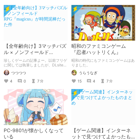
【全年齢向け】3マッチパズ
昭和のファミコンゲーム
ル × ノンフィールド
『忍者ハットリくん』
RPG『magicus』が時間泥
珍しくゲームの記事よー。以前フリゲ
昭和の時代にもファミコンゲームはあ
棒だった件
に関しては執筆しましたが、DLsite販
りました。
売のゲームではお初なのです。 ゲー
つつつつ
うらうなぎ
ム紹介ついでに、ノンフィールドRPG
への愛も語っているような気がする。
4
0
7
15
4
7
分
分
PC-9801が懐かしくなって
【ゲーム関連】インターネ
いる
ットで見つけてよかったも