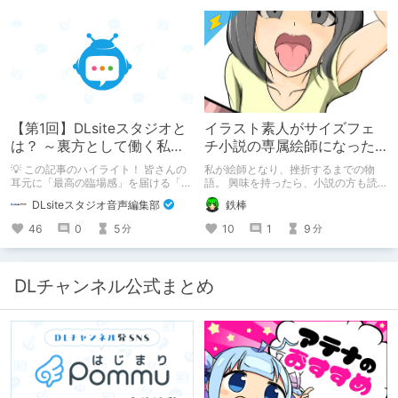
【第1回】DLsiteスタジオと
イラスト素人がサイズフェ
は？ ～裏方として働く私た
チ小説の専属絵師になった
ちの紹介
お話
💡 この記事のハイライト！ 皆さんの
私が絵師となり、挫折するまでの物
耳元に「最高の臨場感」を届ける「サ
語。 興味を持ったら、小説の方も読
ウンドエンジニアの仕事」のリアルな
んで欲しいなって感じ 私の絵を使っ
DLsiteスタジオ音声編集部
鉄棒
舞台裏を大公開！ スマートな専門
てくれてる小説書きさんのページＵＲ
職……と思いきや、実態は「音の変態
Ｌ
46
0
5
10
1
9
分
分
（褒め言葉）」が集まるチーム！？
https://www.pixiv.net/users/341489
成人男性スタッフがダミヘに抱きつ
73/novels?p=1
き、スタジオにアダルトグッズが転が
る超大真面目な理由とは？ クオリテ
DLチャンネル公式まとめ
ィ向上のための、ちょっとシュールな
（？）試行錯誤をたっぷりご紹介しま
す！