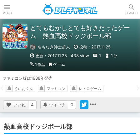
DLチャンネル
MENU
SEARCH
とてもむかしとても好きだったゲー
ム 熱血高校ドッジボール部
名もなき紳士超人
投稿：2017.11.25
更新：2017.11.25
438 view
1
1
分
ゲーム
1
作品
ファミコン版は1988年発売
くにおくん
ファミコン
レトロゲーム
いいね
4
ウォッチ
0
熱血高校ドッジボール部