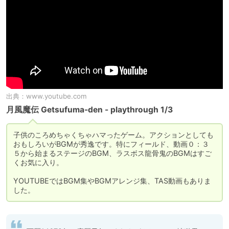
出典：
www.youtube.com
月風魔伝 Getsufuma-den - playthrough 1/3
子供のころめちゃくちゃハマったゲーム。アクションとしても
おもしろいがBGMが秀逸です。特にフィールド、動画０：３
５から始まるステージのBGM、ラスボス龍骨鬼のBGMはすご
くお気に入り。

YOUTUBEではBGM集やBGMアレンジ集、TAS動画もありま
した。