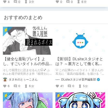
4
0
3
0
0
6
分
分
おすすめのまとめ
【健全な羞恥プレイ】よ
【第1回】DLsiteスタジオと
し、すごいタイトルの作品
は？ ～裏方として働く私た
をまた買おう。【湧き上が
ちの紹介
そして税理士に読ませるんだ🤭💕 ふ
💡 この記事のハイライト！ 皆さんの
る不健全な気持ち】
わふわ電子研究所さま作『税理士に購
耳元に「最高の臨場感」を届ける「サ
入履歴読まれるボイス』の感想レビュ
ウンドエンジニアの仕事」のリアルな
タヌキのとぅーこさん
DLsiteスタジオ音声編集部
ーです！
舞台裏を大公開！ スマートな専門
職……と思いきや、実態は「音の変態
6
0
6
41
0
5
分
分
（褒め言葉）」が集まるチーム！？
成人男性スタッフがダミヘに抱きつ
き、スタジオにアダルトグッズが転が
る超大真面目な理由とは？ クオリテ
ィ向上のための、ちょっとシュールな
（？）試行錯誤をたっぷりご紹介しま