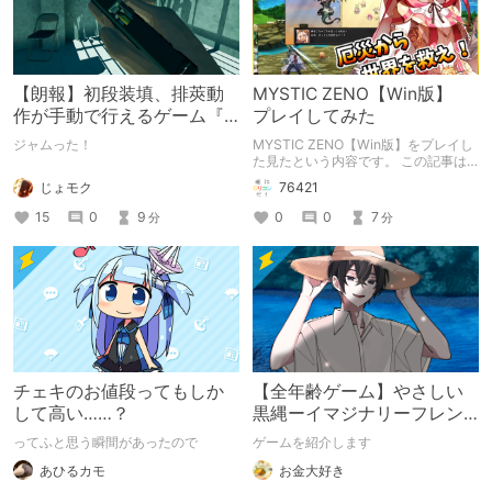
【朗報】初段装填、排莢動
MYSTIC ZENO【Win版】
作が手動で行えるゲーム『
プレイしてみた
HOLE 』
ジャムった！
MYSTIC ZENO【Win版】をプレイし
た見たという内容です。 この記事は
通常のクリエイターズ記事です。
じょモク
76421
15
0
9
0
0
7
分
分
チェキのお値段ってもしか
【全年齢ゲーム】やさしい
して高い……？
黒縄ーイマジナリーフレン
ドの「彼」と過ごすおぼん
ってふと思う瞬間があったので
ゲームを紹介します
やすみー
あひるカモ
お金大好き