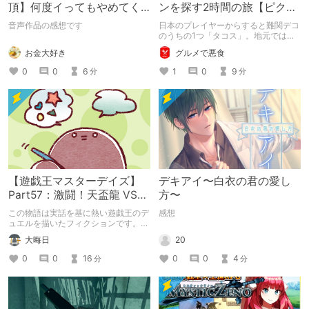
頂】何度イってもやめてく
ンを探す2時間の旅【ピクミ
れない嫉妬彼氏に激責めさ
ンブルーム / Pikmin
音声作品の感想です
日本のプレイヤーからすると難関デコ
れて堕とされる。
Bloom】
のうちの1つ「タコス」。地元では見
つけられなかった男が広島で探す旅を
お金大好き
グルメで悪食
お送りします。ねくすと5月のテーマ
「お出かけの記録」。
0
0
6
1
0
9
分
分
【遊戯王マスターデイズ】
デキアイ〜白衣の君の愛し
Part57：激闘！天盃龍 VS
方〜
千年D【架空デュエル】
この物語は実話を基に熱い遊戯王のデ
感想
ュエルを描いたフィクションです。
（自分用メモ：2025-05-14）
20
大晦日
0
0
4
0
0
16
分
分