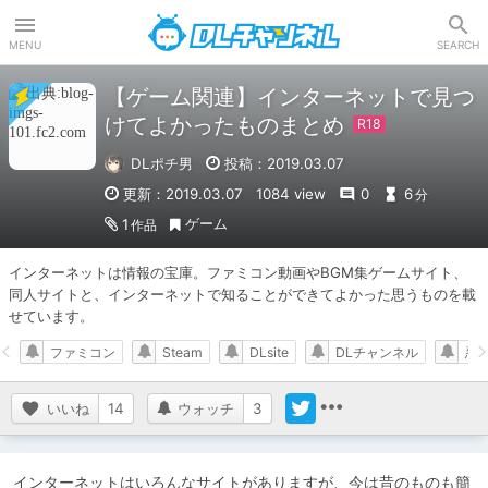
DLチャンネル
MENU
SEARCH
【ゲーム関連】インターネットで見つ
けてよかったものまとめ
DLポチ男
投稿：2019.03.07
更新：2019.03.07
1084 view
0
6
分
ゲーム
1
作品
インターネットは情報の宝庫。ファミコン動画やBGM集ゲームサイト、
同人サイトと、インターネットで知ることができてよかった思うものを載
せています。
ファミコン
Steam
DLsite
DLチャンネル
忍
いいね
14
ウォッチ
3
インターネットはいろんなサイトがありますが、今は昔のものも簡