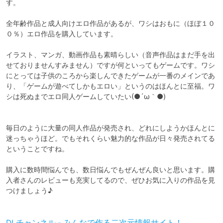
す。

全年齢作品と成人向けエロ作品があるが、ワシはおもに（ほぼ１０
０％）エロ作品を購入しています。

イラスト、マンガ、動画作品も素晴らしい（音声作品はまだ手を出
せておりませんすみません）ですが何といってもゲームです。ワシ
にとっては子供のころから楽しんできたゲームが一番のメインであ
り、「ゲームが遊べてしかもエロい」というのはほんとに至福。ワ
シは死ぬまでエロ同人ゲームしていたい(●´ω｀●)

毎日のように大量の同人作品が発売され、どれにしようかほんとに
迷っちゃうほど。でもそれくらい魅力的な作品が日々発売されてる
ということですね。

購入に数時間悩んでも、数日悩んでもぜんぜん良いと思います。購
入者さんのレビューも充実してるので、ぜひお気に入りの作品を見
つけましょう♪

DLチャンネル - みんなで作る二次元情報サイト！