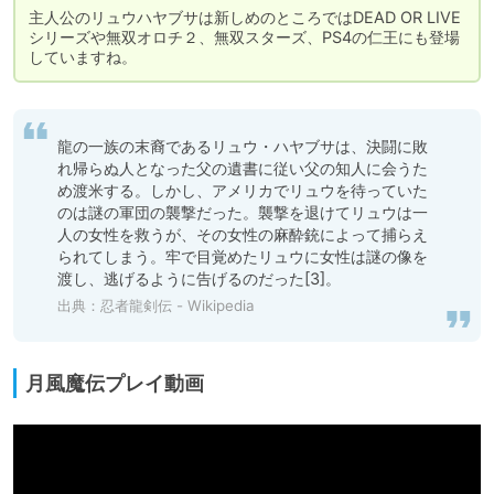
主人公のリュウハヤブサは新しめのところではDEAD OR LIVE
シリーズや無双オロチ２、無双スターズ、PS4の仁王にも登場
龍の一族の末裔であるリュウ・ハヤブサは、決闘に敗
れ帰らぬ人となった父の遺書に従い父の知人に会うた
め渡米する。しかし、アメリカでリュウを待っていた
のは謎の軍団の襲撃だった。襲撃を退けてリュウは一
人の女性を救うが、その女性の麻酔銃によって捕らえ
られてしまう。牢で目覚めたリュウに女性は謎の像を
渡し、逃げるように告げるのだった[3]。
出典：
忍者龍剣伝 - Wikipedia
月風魔伝プレイ動画