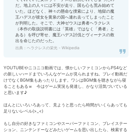
だ。地上の人々には不安が走り、国も心も荒み始めて
いた。ほどなく、神々の懸命な捜索により、地獄の魔
王ハデスが彼女を黄泉の国へ連れ去ってしまったこと
が判明した。そこで、大神ゼウスは勇者ヘラクレス
（本作の取扱説明書には「英雄」ではなく「勇者」と
ある）を呼び寄せ、魔王ハデス討伐とヴィーナスの救
出を命じたのだった。
出典：
ヘラクレスの栄光 - Wikipedia
YOUTUBEやニコニコ動画では、懐かしいファミコンからPS4など
の新しいハードまでいろんなゲームが見られますね。プレイ動画だ
けでなくBGM集もあったりします。ワシはBGM集を聴きながら寝
ることもあるｗ　今はゲーム実況も発達し、かなり活気づいている
と思います♪　

ほんとにいろいろあって、見ようと思ったら時間がいくらあっても
足りないレベル(>_<)

もし自分の好きなファミコンやスーパーファミコン、プレイステー
ション、ニンテンドーなどみたいゲームを思い出したら、検索する