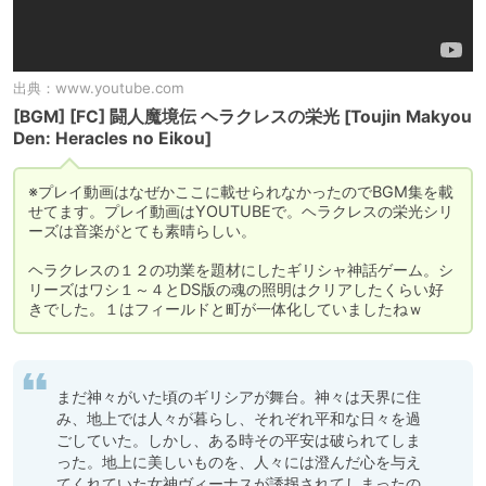
出典：
www.youtube.com
[BGM] [FC] 闘人魔境伝 ヘラクレスの栄光 [Toujin Makyou
Den: Heracles no Eikou]
※プレイ動画はなぜかここに載せられなかったのでBGM集を載
せてます。プレイ動画はYOUTUBEで。ヘラクレスの栄光シリ
ーズは音楽がとても素晴らしい。

ヘラクレスの１２の功業を題材にしたギリシャ神話ゲーム。シ
リーズはワシ１～４とDS版の魂の照明はクリアしたくらい好
きでした。１はフィールドと町が一体化していましたねｗ
まだ神々がいた頃のギリシアが舞台。神々は天界に住
み、地上では人々が暮らし、それぞれ平和な日々を過
ごしていた。しかし、ある時その平安は破られてしま
った。地上に美しいものを、人々には澄んだ心を与え
てくれていた女神ヴィーナスが誘拐されてしまったの