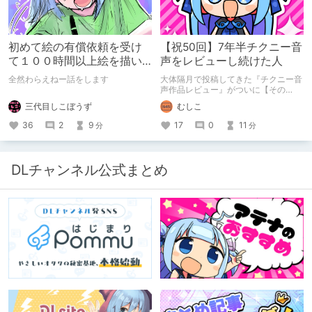
す！
初めて絵の有償依頼を受け
【祝50回】7年半チクニー音
て１００時間以上絵を描い
声をレビューし続けた人
た話
全然わらえねー話をします
大体隔月で投稿してきた『チクニー音
声作品レビュー』がついに【その
50】を迎えました！ 約7年半チクニー
三代目しこぼうず
むしこ
し続け、おシコり報告をしてきただけ
ですけど記念は記念。 皆様への感謝
36
2
9
17
0
11
分
分
を伝えたり、これまでの投稿を振り返
ります。
DLチャンネル公式まとめ