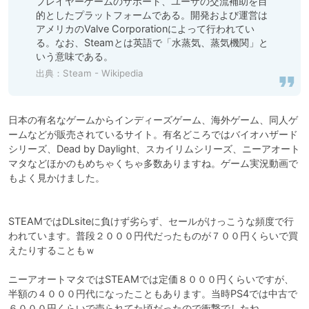
プレイヤーゲームのサポート、ユーザの交流補助を目
的としたプラットフォームである。開発および運営は
アメリカのValve Corporationによって行われてい
る。なお、Steamとは英語で「水蒸気、蒸気機関」と
いう意味である。
出典：
Steam - Wikipedia
日本の有名なゲームからインディーズゲーム、海外ゲーム、同人ゲ
ームなどが販売されているサイト。有名どころではバイオハザード
シリーズ、Dead by Daylight、スカイリムシリーズ、ニーアオート
マタなどほかのもめちゃくちゃ多数ありますね。ゲーム実況動画で
もよく見かけました。

STEAMではDLsiteに負けず劣らず、セールがけっこうな頻度で行
われています。普段２０００円代だったものが７００円くらいで買
えたりすることもｗ　

ニーアオートマタではSTEAMでは定価８０００円くらいですが、
半額の４０００円代になったこともあります。当時PS4では中古で
６０００円くらいで売られてた頃だったので衝撃でしたね。
