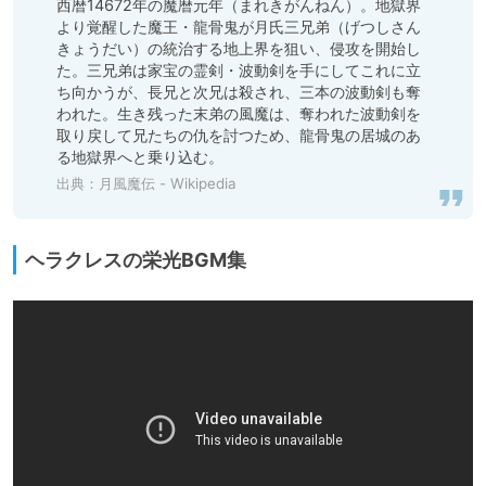
西暦14672年の魔暦元年（まれきがんねん）。地獄界
より覚醒した魔王・龍骨鬼が月氏三兄弟（げつしさん
きょうだい）の統治する地上界を狙い、侵攻を開始し
た。三兄弟は家宝の霊剣・波動剣を手にしてこれに立
ち向かうが、長兄と次兄は殺され、三本の波動剣も奪
われた。生き残った末弟の風魔は、奪われた波動剣を
取り戻して兄たちの仇を討つため、龍骨鬼の居城のあ
る地獄界へと乗り込む。
出典：
月風魔伝 - Wikipedia
ヘラクレスの栄光BGM集