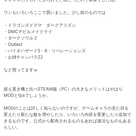
ワシもいろいろここで買いました。少し前のものでは

・ドラゴンズドグマ　ダークアリズン

・DMCデビルメイクライ

・ダークソウル２

・Outlast

・バイオハザード5・6・リベレーションズ

・お姉チャンバラZ2

など買ってますｗ

据え置き機と比べSTEAM版（PC）の大きなメリットはやはり
MODとfpsでしょうか。

MODのことは詳しく知らないのですが、ゲームキャラの見た目を
変えたり新たな敵を増やしたり、いろいろ内容を変更したり追加で
きるものです。公式から配布されるものもあれば違法なものもある
らしい。
