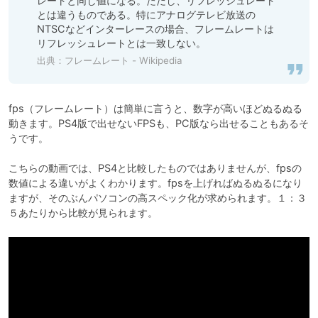
レートと同じ値になる。ただし、リフレッシュレート
とは違うものである。特にアナログテレビ放送の
NTSCなどインターレースの場合、フレームレートは
リフレッシュレートとは一致しない。
出典：
フレームレート - Wikipedia
fps（フレームレート）は簡単に言うと、数字が高いほどぬるぬる
動きます。PS4版で出せないFPSも、PC版なら出せることもあるそ
うです。

こちらの動画では、PS4と比較したものではありませんが、fpsの
数値による違いがよくわかります。fpsを上げればぬるぬるになり
ますが、そのぶんパソコンの高スペック化が求められます。１：３