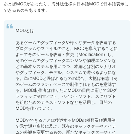
あと裸MODがあったり、海外版仕様を日本語MODで日本語表示に
MODとは

あるゲームのグラフィックや様々なデータを改造する
プログラムやファイルのこと。MODを導入することに
よってそのゲームを改造・変更（Modification）し、
そのゲームのグラフィックエンジンや物理エンジンな
どの基本システムを用いつつ、本編とは別のシナリオ
やグラフィック、モデル、システムで遊べるようにな
る。単にMODと呼ばれるものの場合、大抵は有志（そ
のゲームのファン）ベースで制作されるものを意味す
る。MOD制作者は作りたいMODの目的に応じて3Dグ
ラフィック制作ソフト、ペイントソフト、スクリプト
を組むためのテキストソフトなどを活用し、目的の
MODを作っていく。

MODでできることは後述するMODの種類及び適用例
で示す通り多岐に及ぶ。既存のキャラクターやアイテ
ムの外観を変更するもの、新たなキャラクターやアイ