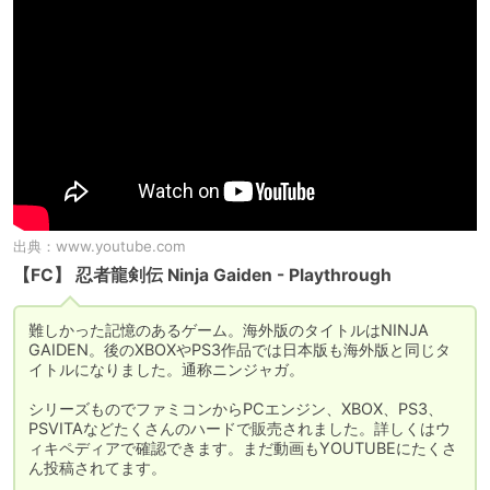
出典：
www.youtube.com
【FC】 忍者龍剣伝 Ninja Gaiden - Playthrough
難しかった記憶のあるゲーム。海外版のタイトルはNINJA 
GAIDEN。後のXBOXやPS3作品では日本版も海外版と同じタ
イトルになりました。通称ニンジャガ。

シリーズものでファミコンからPCエンジン、XBOX、PS3、
PSVITAなどたくさんのハードで販売されました。詳しくはウ
ィキペディアで確認できます。まだ動画もYOUTUBEにたくさ
ん投稿されてます。
