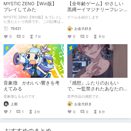
MYSTIC ZENO【Win版】
【全年齢ゲーム】やさしい
プレイしてみた
黒縄ーイマジナリーフレン
ドの「彼」と過ごすおぼん
MYSTIC ZENO【Win版】をプレイし
ゲームを紹介します
やすみー
た見たという内容です。 この記事は
通常のクリエイターズ記事です。
お金大好き
76421
0
0
6
0
0
7
分
分
音象徴 かわいい響きを考
『感想』ふたりのおもい
えてみる
で。〜監禁されたあなたの
末路〜【がるまに限定特典
音象徴なるものです
音声作品の感想です。
付き】
上都
お金大好き
7
1
2
0
0
6
分
分
おすすめのまとめ