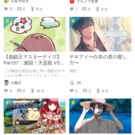
お金大好き
グルメで悪食
お送りします。ねくすと5月のテーマ
「お出かけの記録」。
0
0
6
1
0
9
分
分
【遊戯王マスターデイズ】
デキアイ〜白衣の君の愛し
Part57：激闘！天盃龍 VS
方〜
千年D【架空デュエル】
この物語は実話を基に熱い遊戯王のデ
感想
ュエルを描いたフィクションです。
（自分用メモ：2025-05-14）
20
大晦日
0
0
4
0
0
16
分
分