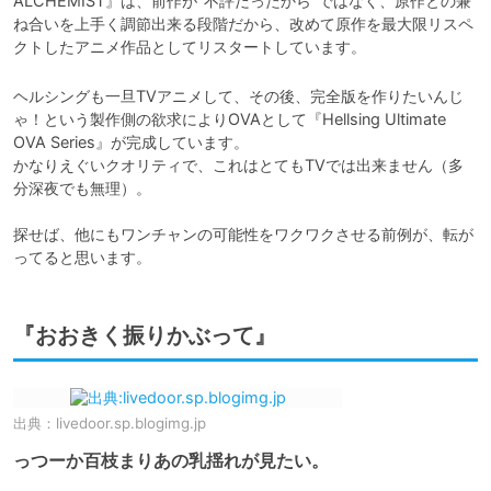
ALCHEMIST』は、前作が“不評だったから”ではなく、原作との兼
ね合いを上手く調節出来る段階だから、改めて原作を最大限リスペ
クトしたアニメ作品としてリスタートしています。
ヘルシングも一旦TVアニメして、その後、完全版を作りたいんじ
ゃ！という製作側の欲求によりOVAとして『Hellsing Ultimate 
OVA Series』が完成しています。

かなりえぐいクオリティで、これはとてもTVでは出来ません（多
分深夜でも無理）。

探せば、他にもワンチャンの可能性をワクワクさせる前例が、転が
ってると思います。
『おおきく振りかぶって』
出典：
livedoor.sp.blogimg.jp
っつーか百枝まりあの乳揺れが見たい。