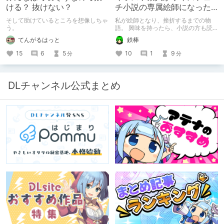
ける？ 抜けない？
チ小説の専属絵師になった
お話
そして助けているところを想像しちゃ
私が絵師となり、挫折するまでの物
う。
語。 興味を持ったら、小説の方も読
んで欲しいなって感じ 私の絵を使っ
てんがるはっと
鉄棒
てくれてる小説書きさんのページＵＲ
Ｌ
15
6
5
10
1
9
分
分
https://www.pixiv.net/users/341489
73/novels?p=1
DLチャンネル公式まとめ