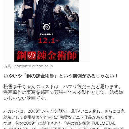
出典：
contents.oricon.co.jp
いやいや『鋼の錬金術師』という前例があるじゃない！
松雪泰子ちゃんのラストは、ハマり役だったと思います。

漫画原作の実写を邦画で頑張ってみる製作として、結構嫌
いじゃない映画です。
ハガレンは、2003年から全51話で一旦TVアニメ化し、さらには完
結編として劇場版まで作られた完璧なアニメ作品があります。

勿論、後の2009年に製作された『鋼の錬金術師 FULLMETAL 