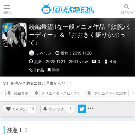
DLチャンネル
MENU
SEARCH
続編希望!!な一般アニメ作品『鉄腕バ
ーディー』＆『おおきく振りかぶっ
て』
レベワン
投稿：2019.11.20
更新：2025.11.21
2941 view
0
4
分
動画
0
作品
なぜ希望か？勿論エロい理由からだ！！
続編希望
クリエイターズねくすと
クリエイターズ記事
いいね
10
ウォッチ
1
注意！！