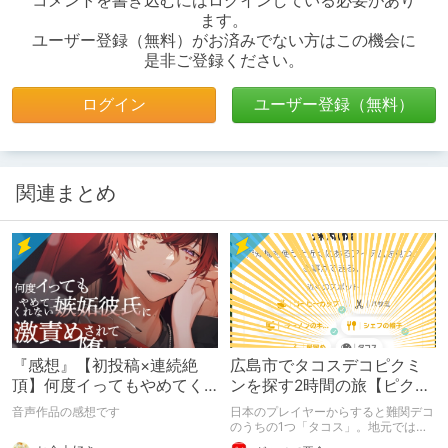
コメントを書き込むにはログインしている必要があり
ます。
ユーザー登録（無料）がお済みでない方はこの機会に
是非ご登録ください。
ログイン
ユーザー登録（無料）
関連まとめ
『感想』【初投稿×連続絶
広島市でタコスデコピクミ
頂】何度イってもやめてく
ンを探す2時間の旅【ピクミ
れない嫉妬彼氏に激責めさ
ンブルーム / Pikmin
音声作品の感想です
日本のプレイヤーからすると難関デコ
れて堕とされる。
Bloom】
のうちの1つ「タコス」。地元では見
つけられなかった男が広島で探す旅を