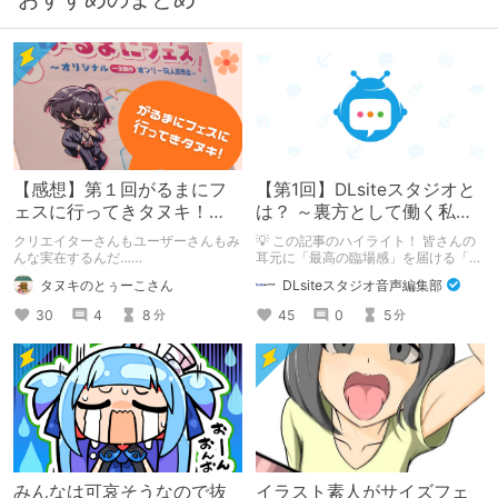
【感想】第１回がるまにフ
【第1回】DLsiteスタジオと
ェスに行ってきタヌキ！
は？ ～裏方として働く私た
【レポ】
ちの紹介
クリエイターさんもユーザーさんもみ
💡 この記事のハイライト！ 皆さんの
んな実在するんだ……
耳元に「最高の臨場感」を届ける「サ
ウンドエンジニアの仕事」のリアルな
タヌキのとぅーこさん
DLsiteスタジオ音声編集部
舞台裏を大公開！ スマートな専門
職……と思いきや、実態は「音の変態
30
4
8
45
0
5
分
分
（褒め言葉）」が集まるチーム！？
成人男性スタッフがダミヘに抱きつ
き、スタジオにアダルトグッズが転が
る超大真面目な理由とは？ クオリテ
ィ向上のための、ちょっとシュールな
（？）試行錯誤をたっぷりご紹介しま
す！
みんなは可哀そうなので抜
イラスト素人がサイズフェ