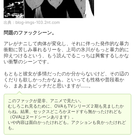
出典：
blog-imgs-103.2nt.com
問題のファックシーン。
アレがナニして肉体が変化し、それに伴った発作的な暴力
衝動に苦しみ暴れるリーを、上司の氷川がもっと暴力的に
抑えつけるという、もう読んでるこっちは興奮するしかな
い衝撃のシーンです。

もともと彼女が多情だったのか分からないけど、その辺の
くだりも欲しかったかなぁ。といっても性格や普段着か
ら、まあまあビッチだと思いますが……。
このファックが是非、アニメで見たい。

むしろこれ見るために、OVAもTVシリーズ２期も見ましたか
らね。結果、セックスどころかヌードすら無かったけれども
（OVAはヌードシーンあります）。

いや内容は面白かったけれども。アクションも良かったけれど
も。