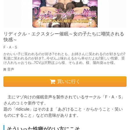
リディクル・エクスタシー催眠～女の子たちに嘲笑される
快感～
F・A・S
かわいい子に笑われるのが好き?それとも、お姉さんに笑われるのが好きなの?
私達に笑われるのが好き?…今ぜんぶ味わえるから幸せだよね?新しい性癖、受
け入れちゃおうね…?CVは沢野ぽぷら様、そらまめ。様、陽向葵ゅか様。
音声
買いに行く
　主にマゾ向けの催眠音声を製作されているサークル「F・A・S」
さんのコミケ新作です。

題の「ridicule」はそのまま「あざけること・からかうこと・笑い
ものにすること」などの意味があります。
そういった性癖がない方にこそ