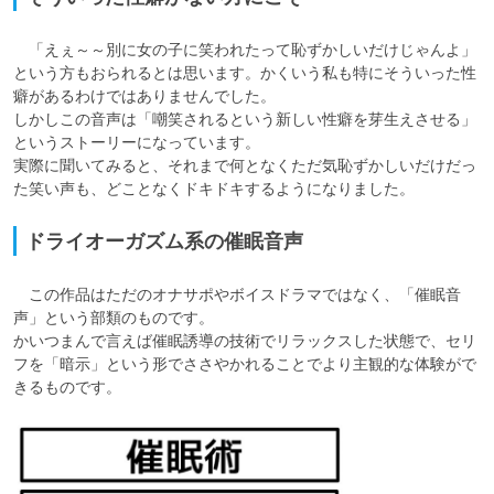
　「えぇ～～別に女の子に笑われたって恥ずかしいだけじゃんよ」
という方もおられるとは思います。かくいう私も特にそういった性
癖があるわけではありませんでした。

しかしこの音声は「嘲笑されるという新しい性癖を芽生えさせる」
というストーリーになっています。

実際に聞いてみると、それまで何となくただ気恥ずかしいだけだっ
た笑い声も、どことなくドキドキするようになりました。
ドライオーガズム系の催眠音声
　この作品はただのオナサポやボイスドラマではなく、「催眠音
声」という部類のものです。

かいつまんで言えば催眠誘導の技術でリラックスした状態で、セリ
フを「暗示」という形でささやかれることでより主観的な体験がで
きるものです。