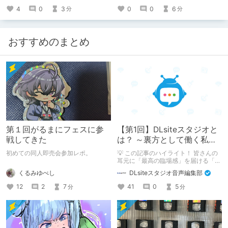
4
0
3
0
0
6
分
分
おすすめのまとめ
第１回がるまにフェスに参
【第1回】DLsiteスタジオと
戦してきた
は？ ～裏方として働く私た
ちの紹介
初めての同人即売会参加レポ。
💡 この記事のハイライト！ 皆さんの
耳元に「最高の臨場感」を届ける「サ
ウンドエンジニアの仕事」のリアルな
くるみゆべし
DLsiteスタジオ音声編集部
舞台裏を大公開！ スマートな専門
職……と思いきや、実態は「音の変態
12
2
7
41
0
5
分
分
（褒め言葉）」が集まるチーム！？
成人男性スタッフがダミヘに抱きつ
き、スタジオにアダルトグッズが転が
る超大真面目な理由とは？ クオリテ
ィ向上のための、ちょっとシュールな