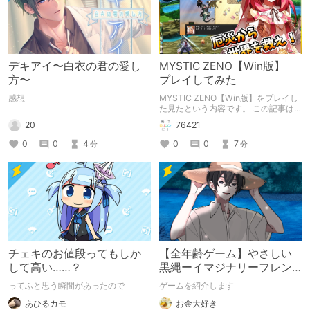
デキアイ〜白衣の君の愛し
MYSTIC ZENO【Win版】
方〜
プレイしてみた
感想
MYSTIC ZENO【Win版】をプレイし
た見たという内容です。 この記事は
通常のクリエイターズ記事です。
20
76421
0
0
4
0
0
7
分
分
チェキのお値段ってもしか
【全年齢ゲーム】やさしい
して高い……？
黒縄ーイマジナリーフレン
ドの「彼」と過ごすおぼん
ってふと思う瞬間があったので
ゲームを紹介します
やすみー
あひるカモ
お金大好き