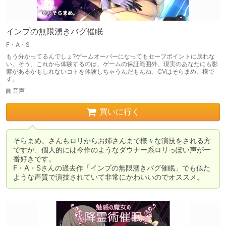
インプの無限湧きバグ催眠
F・A・S
もう分かってるんでしょ?ゲームオーバーになってもセーブポイントに戻れな
い。そう、これから体験するのは、ゲームの保証範囲外、現実のあなたにも影
響があるかもしれないコトを体験しちゃうんだもんね。CVはそらまめ。様で
す。
音声
買いに行く
そらまめ。さんもロリからお姉さんまで様々な演技をされる方
ですが、個人的には今作のようなダウナー系ロリっぽい声が一
番好きです。

F・A・Sさんの過去作「インプの無限湧きバグ催眠」でも似た
ような声質で演技されていて非常にかわいいのでオススメ。