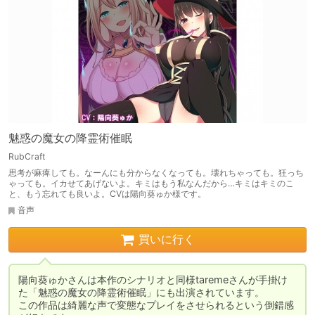
魅惑の魔女の降霊術催眠
RubCraft
思考が麻痺しても。なーんにも分からなくなっても。壊れちゃっても。狂っち
ゃっても。イカせてあげないよ。キミはもう私なんだから…キミはキミのこ
と、もう忘れても良いよ。CVは陽向葵ゅか様です。
音声
買いに行く
陽向葵ゅかさんは本作のシナリオと同様taremeさんが手掛け
た「魅惑の魔女の降霊術催眠」にも出演されています。

この作品は綺麗な声で変態なプレイをさせられるという倒錯感