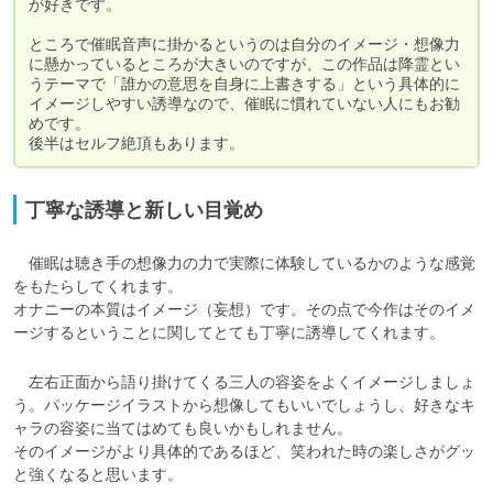
が好きです。

ところで催眠音声に掛かるというのは自分のイメージ・想像力
に懸かっているところが大きいのですが、この作品は降霊とい
うテーマで「誰かの意思を自身に上書きする」という具体的に
イメージしやすい誘導なので、催眠に慣れていない人にもお勧
めです。

後半はセルフ絶頂もあります。
丁寧な誘導と新しい目覚め
　催眠は聴き手の想像力の力で実際に体験しているかのような感覚
をもたらしてくれます。

オナニーの本質はイメージ（妄想）です。その点で今作はそのイメ
ージするということに関してとても丁寧に誘導してくれます。
　左右正面から語り掛けてくる三人の容姿をよくイメージしましょ
う。パッケージイラストから想像してもいいでしょうし、好きなキ
ャラの容姿に当てはめても良いかもしれません。

そのイメージがより具体的であるほど、笑われた時の楽しさがグッ
と強くなると思います。