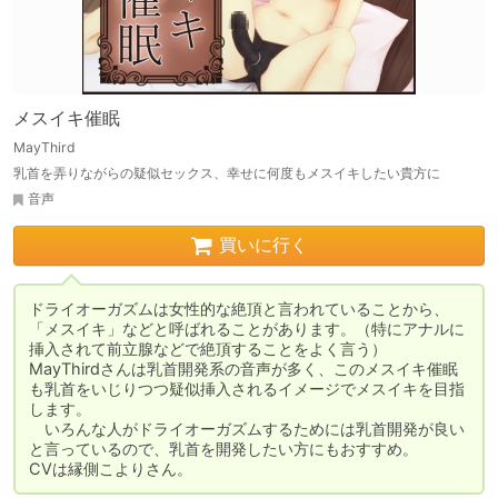
メスイキ催眠
MayThird
乳首を弄りながらの疑似セックス、幸せに何度もメスイキしたい貴方に
音声
買いに行く
ドライオーガズムは女性的な絶頂と言われていることから、
「メスイキ」などと呼ばれることがあります。（特にアナルに
挿入されて前立腺などで絶頂することをよく言う）

MayThirdさんは乳首開発系の音声が多く、このメスイキ催眠
も乳首をいじりつつ疑似挿入されるイメージでメスイキを目指
します。

　いろんな人がドライオーガズムするためには乳首開発が良い
と言っているので、乳首を開発したい方にもおすすめ。

CVは縁側こよりさん。