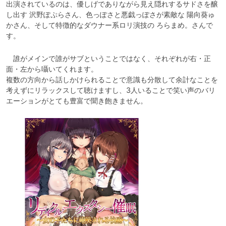
出演されているのは、優しげでありながら見え隠れするサドさを醸
し出す 沢野ぽぷらさん、色っぽさと悪戯っぽさが素敵な 陽向葵ゅ
かさん、そして特徴的なダウナー系ロリ演技の ろらまめ。さんで
す。
　誰がメインで誰がサブということではなく、それぞれが右・正
面・左から囁いてくれます。

複数の方向から話しかけられることで意識も分散して余計なことを
考えずにリラックスして聴けますし、3人いることで笑い声のバリ
エーションがとても豊富で聞き飽きません。