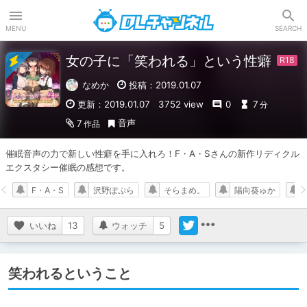
DLチャンネル
MENU
SEARCH
女の子に「笑われる」という性癖
なめか
投稿：2019.01.07
更新：2019.01.07
3752 view
0
7
分
音声
7
作品
催眠音声の力で新しい性癖を手に入れろ！F・A・Sさんの新作リディクル
エクスタシー催眠の感想です。
F・A・S
沢野ぽぷら
そらまめ。
陽向葵ゅか
いいね
13
ウォッチ
5
笑われるということ