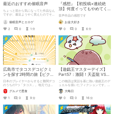
最近のおすすめ催眠音声
『感想』【初投稿×連続絶
頂】何度イってもやめてく
ちょっと前から気になってた作品なん
れない嫉妬彼氏に激責めさ
ですが、最近ようやく買えたのでその
音声作品の感想です
感想とススメです
れて堕とされる。
催眠音声とエロゲ
お金大好き
2
0
1
0
0
6
分
分
広島市でタコスデコピクミ
【遊戯王マスターデイズ】
ンを探す2時間の旅【ピクミ
Part57：激闘！天盃龍 VS
ンブルーム / Pikmin
千年D【架空デュエル】
日本のプレイヤーからすると難関デコ
この物語は実話を基に熱い遊戯王のデ
Bloom】
のうちの1つ「タコス」。地元では見
ュエルを描いたフィクションです。
つけられなかった男が広島で探す旅を
（自分用メモ：2025-05-14）
グルメで悪食
大晦日
お送りします。ねくすと5月のテーマ
「お出かけの記録」。
1
0
9
0
0
16
分
分