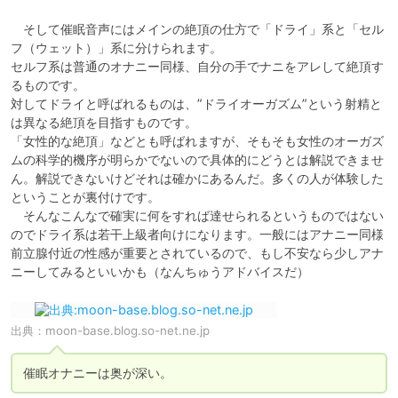
　そして催眠音声にはメインの絶頂の仕方で「ドライ」系と「セル
フ（ウェット）」系に分けられます。

セルフ系は普通のオナニー同様、自分の手でナニをアレして絶頂す
るものです。

対してドライと呼ばれるものは、”ドライオーガズム”という射精と
は異なる絶頂を目指すものです。

「女性的な絶頂」などとも呼ばれますが、そもそも女性のオーガズ
ムの科学的機序が明らかでないので具体的にどうとは解説できませ
ん。解説できないけどそれは確かにあるんだ。多くの人が体験した
ということが裏付けです。

　そんなこんなで確実に何をすれば達せられるというものではない
のでドライ系は若干上級者向けになります。一般にはアナニー同様
前立腺付近の性感が重要とされているので、もし不安なら少しアナ
ニーしてみるといいかも（なんちゅうアドバイスだ）
出典：
moon-base.blog.so-net.ne.jp
催眠オナニーは奥が深い。