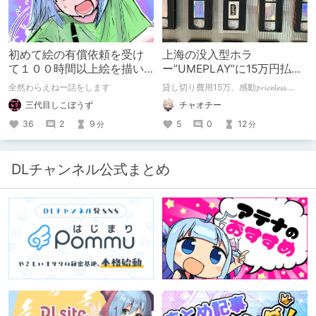
（？）試行錯誤をたっぷりご紹介しま
す！
初めて絵の有償依頼を受け
上海の没入型ホラ
て１００時間以上絵を描い
ー”UMEPLAY”に15万円払っ
た話
たら、2作品とも号泣した※
全然わらえねー話をします
貸し切り費用15万、感動𝓹𝓻𝓲𝓬𝓮𝓵𝓮𝓼𝓼....
ネタバレなし
三代目しこぼうず
チャオチー
36
2
9
5
0
12
分
分
DLチャンネル公式まとめ