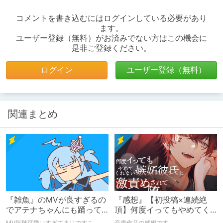
コメントを書き込むにはログインしている必要があり
ます。
ユーザー登録（無料）がお済みでない方はこの機会に
是非ご登録ください。
ログイン
ユーザー登録（無料）
関連まとめ
『雑魚』のMVが良すぎるの
『感想』【初投稿×連続絶
でアテナちゃんにも踊って
頂】何度イってもやめてく
ほしい。
れない嫉妬彼氏に激責めさ
MV毎秒可愛いすぎてまじですこ。
音声作品の感想です