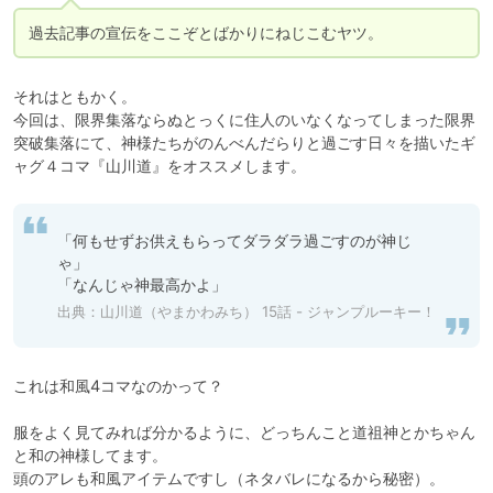
過去記事の宣伝をここぞとばかりにねじこむヤツ。
それはともかく。

今回は、限界集落ならぬとっくに住人のいなくなってしまった限界
突破集落にて、神様たちがのんべんだらりと過ごす日々を描いたギ
ャグ４コマ『山川道』をオススメします。
「何もせずお供えもらってダラダラ過ごすのが神じ
ゃ」

「なんじゃ神最高かよ」
出典：
山川道（やまかわみち） 15話 - ジャンプルーキー！
これは和風4コマなのかって？

服をよく見てみれば分かるように、どっちんこと道祖神とかちゃん
と和の神様してます。

頭のアレも和風アイテムですし（ネタバレになるから秘密）。
