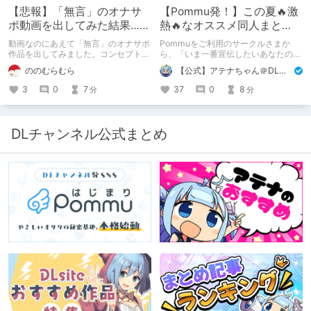
【悲報】「無言」のオナサ
【Pommu発！】この夏🔥激
ポ動画を出してみた結果……
熱🔥なオススメ同人まと
め！ その1
動画なのにあえて「無言」のオナサポ
Pommuをご利用のサークルさまか
作品を出してみました。コンセプト通
ら、「いま一番宣伝したいあなたの
りのものは作れたのですが、肝心の売
DLsite作品」を募りました！ この夏
ののむらむら
【公式】アテナちゃん＠DLチャンネル
上がね……
🔥激熱🔥な作品ばかり！あなたがまだ
出会っていない、運命の作品が見つか
3
0
7
37
0
8
分
分
るかも！
DLチャンネル公式まとめ