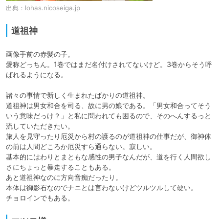
出典：
lohas.nicoseiga.jp
道祖神
画像手前の赤髪の子。

愛称どっちん。1巻ではまだ名付けされてないけど。3巻からそう呼
ばれるようになる。

諸々の事情で新しく生まれたばかりの道祖神。

道祖神は男女和合を司る、故に男の娘である。「男女和合ってそう
いう意味だっけ？」と私に問われても困るので、そのへんするっと
流していただきたい。

旅人を見守ったり厄災から村の護るのが道祖神の仕事だが、御神体
の前は人間どころか厄災すら通らない。寂しい。

基本的にはわりとまともな感性の男子なんだが、道を行く人間欲し
さにちょっと暴走することもある。

あと道祖神なのに方向音痴だったり。

本体は御影石なのでナニとは言わないけどツルツルして硬い。

チョロインでもある。