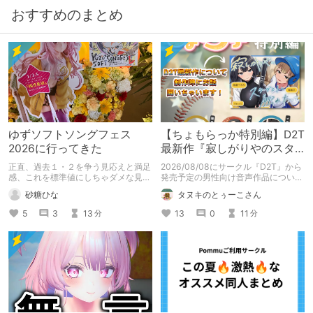
おすすめのまとめ
ゆずソフトソングフェス
【ちょもらっか特別編】D2T
2026に行ってきた
最新作『寂しがりやのスタ
ーダストと触れあって』制
正直、過去１・２を争う見応えと満足
2026/08/08にサークル『D2T』から
作陣にインタビュー！🎤
感、これを標準値にしちゃダメな見本
発売予定の男性向け音声作品について
かも
逆神ラニさんと不束こけしさんにお話
砂糖ひな
タヌキのとぅーこさん
聞いちゃいました！夏コミに関する告
知もあります！
5
3
13
13
0
11
分
分