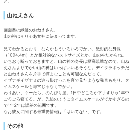
と。
山ねえさん
画面奥の緑髪のおねえさん。

山の神はそりゃあ女神に決まってます。

見てわかるとおり、なんかもういろいろでかい。絶対的な身長
（1094.4m）とか相対的なバストサイズとか。山の神だからね。

いちおう断っておきますと、山の神の身長は標高規準なので、山ね
えさんよりでかい山の神はいっぱいいるそうな。デイタラボッチだ
と山ねえさんを片手で摘まむことも可能なんだって。

イザナギイザナミの追っ掛けっこを直で見たような発言もあり、タ
イムスケールも尋常じゃなくでかい。

わりあい、ぐーたら、のんびり屋。1日中どころか下手すりゃ1年中
ごろごろ寝てる。が、先述のようにタイムスケールがでかすぎるの
で1年2年は誤差の範囲です。

なお彼女に関する最重要情報は「はいてない」です。
その他