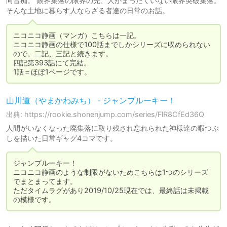
向音痴。 限界集落の限界の先、人がまったくいない限界突破集落。
そんな土地に暮らす人ならざる者達の日常のお話。
ニコニコ静画（マンガ）こちらは一記。

ニコニコ静画の仕様で100話までしかシリーズに収められない
ので、二記、三記と続きます。

四記第393話にて完結。

1話＝ほぼ1ページです。
山川道（やまかわみち） - ジャンプルーキー！
出典: https://rookie.shonenjump.com/series/FlR8CfEd36Q
人間がいなくなった廃集落に取り残され忘れられた神様達の暇つぶ
しを描いた日常ギャグ4コマです。
ジャンプルーキー！

ニコニコ静画のような制限がないためこちらは1つのシリーズ
でまとまってます。

ただタイムラグがあり2019/10/25現在では、最終話は未掲載
の模様です。