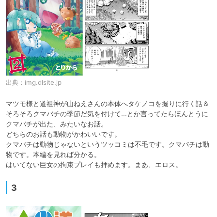
出典：
img.dlsite.jp
マツモ様と道祖神が山ねえさんの本体へタケノコを掘りに行く話＆
そろそろクマバチの季節だ気を付けて…とか言ってたらほんとうに
クマバチが出た、みたいなお話。

どちらのお話も動物がかわいいです。

クマバチは動物じゃないというツッコミは不毛です。クマバチは動
物です。本編を見れば分かる。

はいてない巨女の拘束プレイも拝めます。まあ、エロス。
3