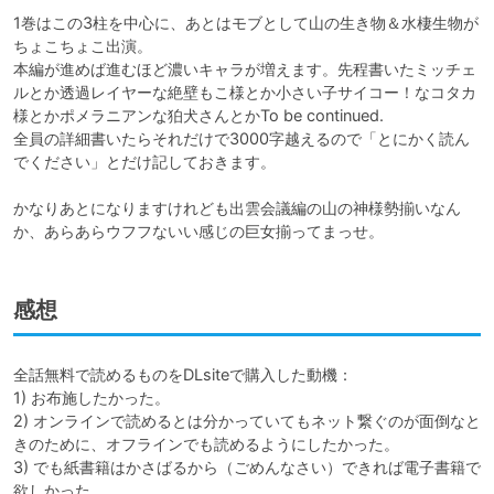
1巻はこの3柱を中心に、あとはモブとして山の生き物＆水棲生物が
ちょこちょこ出演。

本編が進めば進むほど濃いキャラが増えます。先程書いたミッチェ
ルとか透過レイヤーな絶壁もこ様とか小さい子サイコー！なコタカ
様とかポメラニアンな狛犬さんとかTo be continued.

全員の詳細書いたらそれだけで3000字越えるので「とにかく読ん
でください」とだけ記しておきます。

かなりあとになりますけれども出雲会議編の山の神様勢揃いなん
か、あらあらウフフないい感じの巨女揃ってまっせ。
感想
全話無料で読めるものをDLsiteで購入した動機：

1) お布施したかった。

2) オンラインで読めるとは分かっていてもネット繋ぐのが面倒なと
きのために、オフラインでも読めるようにしたかった。

3) でも紙書籍はかさばるから（ごめんなさい）できれば電子書籍で
欲しかった。
