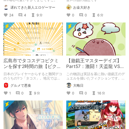
れて堕とされる。
遅れてきた新人エロゲーマー
お金大好き
24
4
9
0
0
6
分
分
広島市でタコスデコピクミ
【遊戯王マスターデイズ】
ンを探す2時間の旅【ピクミ
Part57：激闘！天盃龍 VS
ンブルーム / Pikmin
千年D【架空デュエル】
日本のプレイヤーからすると難関デコ
この物語は実話を基に熱い遊戯王のデ
Bloom】
のうちの1つ「タコス」。地元では見
ュエルを描いたフィクションです。
つけられなかった男が広島で探す旅を
（自分用メモ：2025-05-14）
グルメで悪食
大晦日
お送りします。ねくすと5月のテーマ
「お出かけの記録」。
1
0
9
0
0
16
分
分