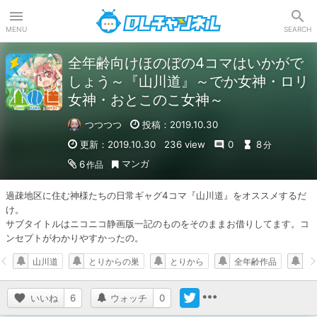
DLチャンネル
MENU
SEARCH
全年齢向けほのぼの4コマはいかがで
しょう～『山川道』～でか女神・ロリ
女神・おとこのこ女神～
つつつつ
投稿：2019.10.30
更新：2019.10.30
236 view
0
8
分
マンガ
6
作品
過疎地区に住む神様たちの日常ギャグ4コマ『山川道』をオススメするだ
け。

サブタイトルはニコニコ静画版一記のものをそのままお借りしてます。コ
ンセプトがわかりやすかったの。
山川道
とりからの巣
とりから
全年齢作品
ギ
いいね
6
ウォッチ
0