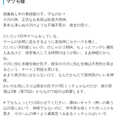
マツモ様
画像真ん中の青緑髪の子。子なのか？

小川の神。正式なお名前は松裳大明神。

真冬も凍らぬ小川のような不滅不変が、彼女の売り。

だいたい1日中ゲームをしている。

ゲームの合間に息をするように道祖神にセクハラを働く。

だいたい300歳くらいの、のじゃロリBBA。ちょっとツンデレ属性
もあるけど、傍若無人してる時間のほうが長い。まあ神様だから
ね。

小川に住む水棲生物が氏子。彼女の小川に住む生物は不死性が高ま
るという、チートご利益を受ける。

あまり表沙汰にはならないけど、なんだかんだで面倒見のいい女神
様。

わいのお気に入りは彼女の氏子の1匹ミッチェルなのだが、彼の登
場は3巻（第70話）からなので紹介は割愛します。

※ でもちょっとだけ語らせてください。濃ゆいキャラ（神）の集う
山川道において、神様でもないのに、作中群を抜くイケ渋っぷりを
貫き、そのへんの神々より威風堂々みあるミッチェルはいいぞ、