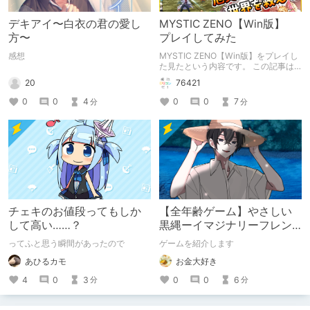
デキアイ〜白衣の君の愛し
MYSTIC ZENO【Win版】
方〜
プレイしてみた
感想
MYSTIC ZENO【Win版】をプレイし
た見たという内容です。 この記事は
通常のクリエイターズ記事です。
20
76421
0
0
4
0
0
7
分
分
チェキのお値段ってもしか
【全年齢ゲーム】やさしい
して高い……？
黒縄ーイマジナリーフレン
ドの「彼」と過ごすおぼん
ってふと思う瞬間があったので
ゲームを紹介します
やすみー
あひるカモ
お金大好き
4
0
3
0
0
6
分
分