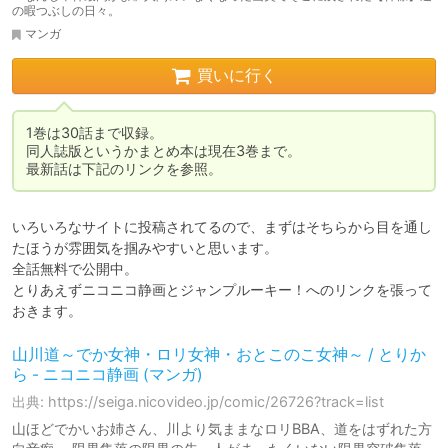
の暇つぶしの日々。
マンガ
買いに行く
1巻は30話まで収録。

同人誌版というかまとめ本は現在3巻まで。

最新話は下記のリンクを参照。
いろいろなサイトに投稿されてるので、まずはそちらから目を通し
たほうが雰囲気を掴みやすいと思います。

全話無料で公開中。

とりあえずニコニコ静画とジャンプルーキー！へのリンクを張って
おきます。
山川道～でか女神・ロリ女神・おとこのこ女神～ / とりか
ら - ニコニコ静画 (マンガ)
出典: https://seiga.nicovideo.jp/comic/26726?track=list
山ほどでかいお姉さん、川より気ままなロリBBA、道をはずれた方