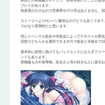
妖怪との異種姦がメインで、名前を聞いたことがある
プレイがあります。

快楽系のエロなので苦痛系やグロ等はありません、回
ストーリーよりHシーン重視なのでとても良くできて、
でかなり実用的だと思います。

同じシーンでも処女や非処女によってテキストが変化
回想でどちらかを選択できますので処女と非処女で2
基本的に妖怪に負けてもバッドエンドにならずフリー
ンドもあります。

異種姦ものや凌辱物、巫女さん等が好きな人に是非お