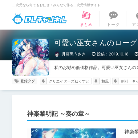
二次元なら何でもお任せ！みんなで作る二次元情報サイト！
DLチャンネル
まとめ
トーク
ア
可愛い巫女さんのローグ
月葵黒うさぎ
投稿：2019.10.18
私のお勧め低価格作品。可愛い巫女さんのロ
登録タグ
クリエイターズねくすと
和風
割引・キ
神楽黎明記 ～奏の章～
神楽