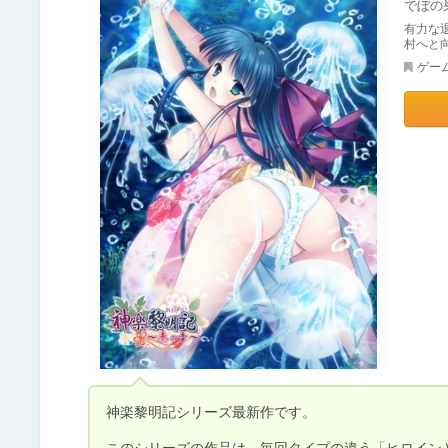
でぼの
有力な
村へと
ゲー
神楽黎明記シリーズ最新作です。

このシリーズの作品は、毎回タイプの違う「ヒロイン