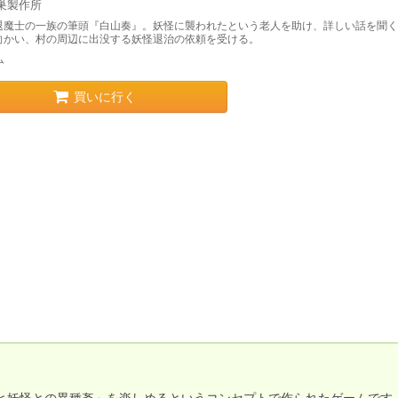
巣製作所
退魔士の一族の筆頭『白山奏』。妖怪に襲われたという老人を助け、詳しい話を聞く
向かい、村の周辺に出没する妖怪退治の依頼を受ける。
ム
買いに行く
と妖怪との異種姦」を楽しめるというコンセプトで作られたゲームです。