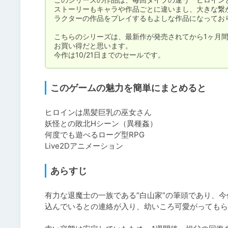
ストーリーもキャラや作品ごとに違いまし、大きな繋
ラクターの作品をプレイするもよしな作品になっており
こちらのシリーズは、最新作が発売されてから1ヶ月間
お買い得だと思います。

今作は10/21日までのセールです。
このゲームの魅力を簡単にまとめると
ヒロインは黒髪巨乳の巫女さん

妖怪との敗北Hシーン（異種姦）

何度でも遊べるローグ型RPG

Live2Dアニメーション
あらすじ
有力な退魔士の一族である”白山家”の筆頭であり、
込んでいるとの連絡が入り、幼いころ可愛がってもら