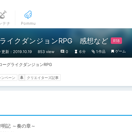
ンテナ
Pommu
ライクダンジョンRPG 感想など
ゲーム
更新：2019.10.19
853 view
0
6
1
分
作品
ーグライクダンジョンRPG
ャンペーン
クリエイターズ記事
黎明記 ～奏の章～