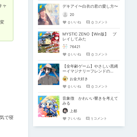
キャ
デキアイ〜白衣の君の愛し方〜
20
大変
0
0
いいね
コメント
MYSTIC ZENO【Win版】 プ
レイしてみた
76421
0
0
いいね
コメント
【全年齢ゲーム】やさしい黒縄
ーイマジナリーフレンドの
「彼」と過ごすおぼんやすみー
お金大好き
0
0
いいね
コメント
音象徴 かわいい響きを考えて
みる
上都
気で寝
7
1
いいね
コメント