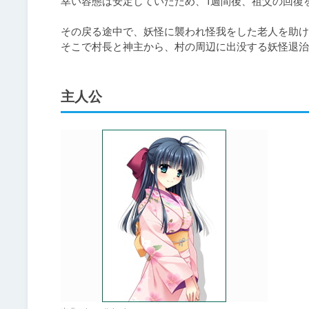
幸い容態は安定していたため、1週間後、祖父の回復
その戻る途中で、妖怪に襲われ怪我をした老人を助け
そこで村長と神主から、村の周辺に出没する妖怪退治
主人公