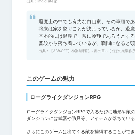
出典：
img.dlsite.jp
退魔士の中でも有力な白山家、その筆頭であ
将来は家を継ぐことが決まっているが、退魔
基本的には温厚で、常に冷静であろうとする
普段から落ち着いているが、戦闘になると頭
出典：
【33%OFF】神楽黎明記 ～奏の章～ [でぼの巣製作所] | 
このゲームの魅力
ローグライクダンジョンRPG
ローグライクダンジョンRPGで入るたびに地形や敵
ダンジョンには武器や防具等、アイテムが落ちている
さらにこのゲームは出てくる敵を捕縛することができ