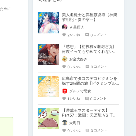
ために
美人退魔士と異種姦凌辱【神楽
黎明記～奏の章～】
☆星屑☆
2
0
いいね
コメント
『感想』【初投稿×連続絶頂】
何度イってもやめてくれない嫉
妬彼氏に激責めされて堕とされ
お金大好き
る。
0
0
いいね
コメント
広島市でタコスデコピクミンを
探す2時間の旅【ピクミンブル
ーム / Pikmin Bloom】
グルメで悪食
1
0
いいね
コメント
【遊戯王マスターデイズ】
Part57：激闘！天盃龍 VS 千年
D【架空デュエル】
大晦日
0
0
いいね
コメント

