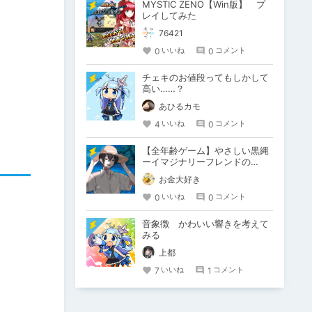
MYSTIC ZENO【Win版】 プ
レイしてみた
76421
0
0
いいね
コメント
チェキのお値段ってもしかして
高い……？
あひるカモ
4
0
いいね
コメント
【全年齢ゲーム】やさしい黒縄
ーイマジナリーフレンドの
「彼」と過ごすおぼんやすみー
お金大好き
0
0
いいね
コメント
音象徴 かわいい響きを考えて
みる
上都
7
1
いいね
コメント