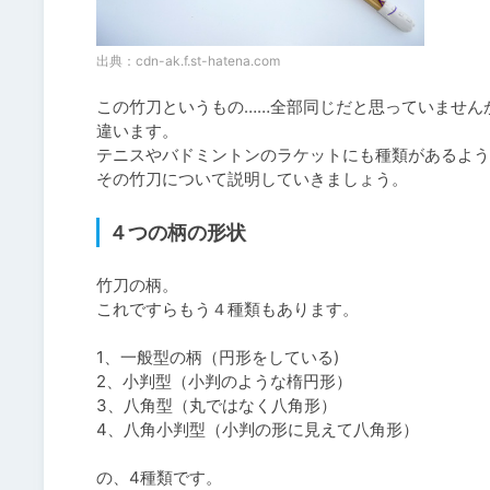
出典：
cdn-ak.f.st-hatena.com
この竹刀というもの……全部同じだと思っていませんか
違います。

テニスやバドミントンのラケットにも種類があるよう
その竹刀について説明していきましょう。
４つの柄の形状
竹刀の柄。

これですらもう４種類もあります。

1、一般型の柄（円形をしている)

2、小判型（小判のような楕円形）

3、八角型（丸ではなく八角形）

4、八角小判型（小判の形に見えて八角形）

の、4種類です。
