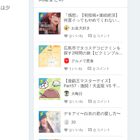
人は少
『感想』【初投稿×連続絶頂】
何度イってもやめてくれない嫉
妬彼氏に激責めされて堕とされ
お金大好き
る。
0
0
いいね
コメント
広島市でタコスデコピクミンを
探す2時間の旅【ピクミンブル
ーム / Pikmin Bloom】
グルメで悪食
1
0
いいね
コメント
【遊戯王マスターデイズ】
Part57：激闘！天盃龍 VS 千年
D【架空デュエル】
大晦日
0
0
いいね
コメント
デキアイ〜白衣の君の愛し方〜
20
0
0
いいね
コメント