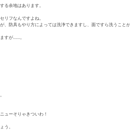
する余地はあります。

セリフなんですよね。

が、防具もやり方によっては洗浄できますし、面ですら洗うこと
すが……。

。

ニューそりゃきついわ！

ょう。
