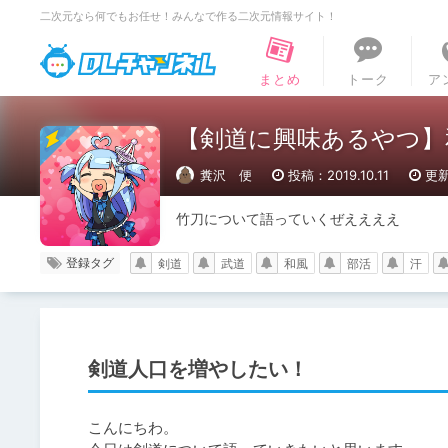
二次元なら何でもお任せ！みんなで作る二次元情報サイト！
DLチャンネル
まとめ
トーク
ア
【剣道に興味あるやつ】
糞沢 便
投稿：2019.10.11
更新
竹刀について語っていくぜええええ
登録タグ
剣道
武道
和風
部活
汗
剣道人口を増やしたい！
こんにちわ。
