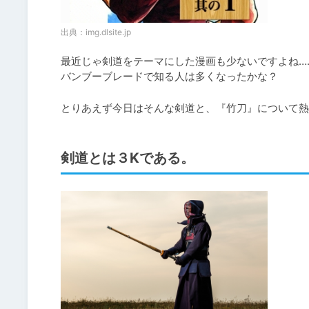
出典：
img.dlsite.jp
最近じゃ剣道をテーマにした漫画も少ないですよね……
バンブーブレードで知る人は多くなったかな？
とりあえず今日はそんな剣道と、『竹刀』について熱
剣道とは３Kである。