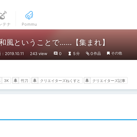
ンテナ
Pommu
和風ということで……【集まれ】
その他
：2019.10.11
243 view
0
5
0
分
作品
3K
竹刀
クリエイターズねくすと
クリエイターズ記事