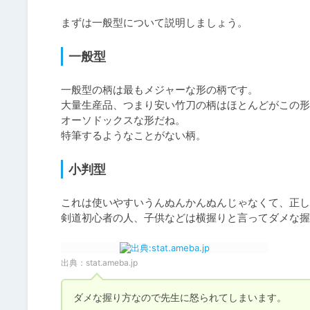
まずは一般型について説明しましょう。
一般型
一般型の柄は最もメジャーな形の柄です。

大量生産品、つまり安い竹刀の柄はほとんどがこの形
オーソドックスな形だね。

特筆するようなことがない柄。
小判型
これは使いやすいうんぬんかんぬんじゃなくて、正し
剣道初心者の人、子供などは横握りと言ってダメな握
出典：
stat.ameba.jp
ダメな握り方なので先生に怒られてしまいます。