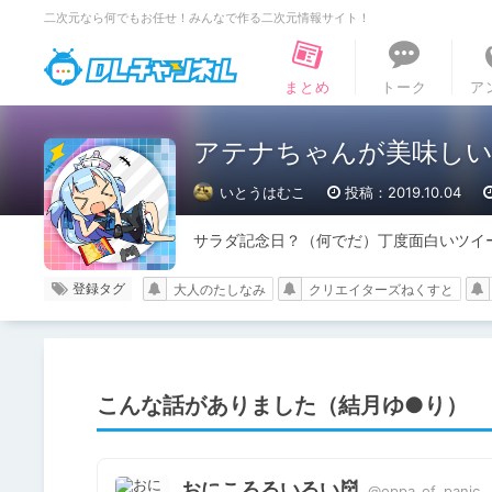
二次元なら何でもお任せ！みんなで作る二次元情報サイト！
DLチャンネル
まとめ
トーク
ア
アテナちゃんが美味し
いとうはむこ
投稿：2019.10.04
サラダ記念日？（何でだ）丁度面白いツイ
登録タグ
大人のたしなみ
クリエイターズねくすと
こんな話がありました（結月ゆ●り）
おにころるいるい👹
@oppa_of_panic