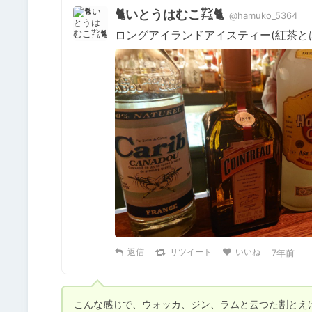
🐈いとうはむこ㌠🐈
@hamuko_5364
ロングアイランドアイスティー(紅茶とは云つてない
返信
リツイート
いいね
7年前
こんな感じで、ウォッカ、ジン、ラムと云つた割とえげ