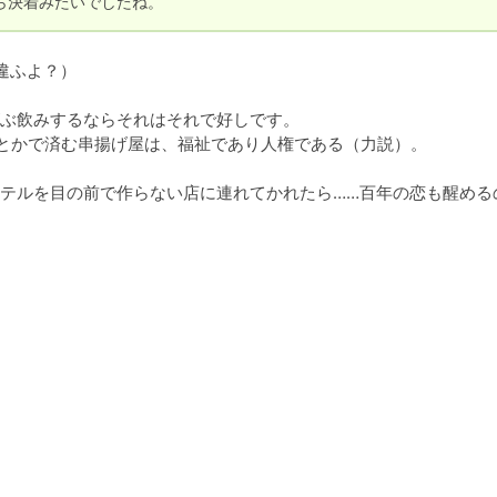
ら決着みたいでしたね。
ふよ？）

ぶ飲みするならそれはそれで好しです。

とかで済む串揚げ屋は、福祉であり人権である（力説）。

テルを目の前で作らない店に連れてかれたら……百年の恋も醒める