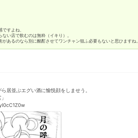
ですよね、

ない店で飲むのは無粋（イキり）。

術があるのなら別に酩酊させてワンチャン狙ふ必要もないと思ひますね
ら居並ぶエグい酒に愉悦顔をしませう。

」

I0cC1Z0w