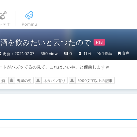
ンテナ
Pommu
い酒を飲みたいと云つたので
音声
更新：2021.07.07
350 view
0
11
1
分
作品
ートがバズッてるの見て、これはいいや、と便乗しますｗ
酒
鬼滅の刃
ネタバレ有り
5000文字以上の記事