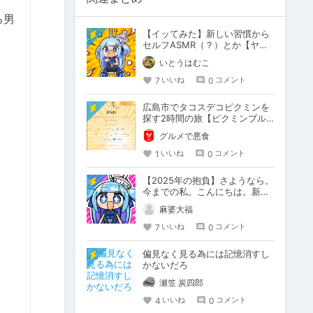
る男
【イッてみた】新しい習慣から
セルフASMR（？）とか【ヤッ
てみた】
いとうはむこ
7
0
いいね
コメント
広島市でタコスデコピクミンを
探す2時間の旅【ピクミンブル
ーム / Pikmin Bloom】
グルメで悪食
1
0
いいね
コメント
【2025年の抱負】さようなら。
今までの私。こんにちは。新た
な私。
麻婆大福
7
0
いいね
コメント
偏見なく見る為には記憶消すし
かないだろ
瀬笠 炭四郎
4
0
いいね
コメント