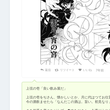
返信
リツイート
いいね
7年前
上弦の壱「良い飲み屋だ」

上弦の壱をぢさん、懐かしいとか、月に代はつてお仕置
今の酒飲ませたら「なんだこの酒は。旨い。初見なり」