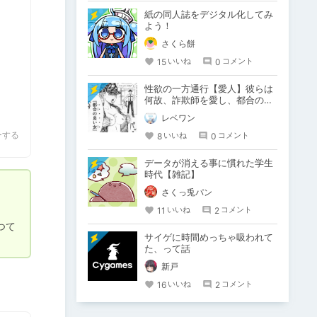
紙の同人誌をデジタル化してみ
よう！
さくら餅
15
0
いいね
コメント
性欲の一方通行【愛人】彼らは
何故、詐欺師を愛し、都合の良
い肉便器を甘受してしまうの
レベワン
か？
ーする
8
0
いいね
コメント
データが消える事に慣れた学生
時代【雑記】
さくっ兎パン
11
2
いいね
コメント
つて
サイゲに時間めっちゃ吸われて
た、って話
新戸
16
2
いいね
コメント