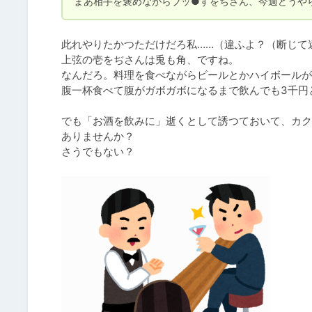
まあ相手を褒めながらブッ●すをぢさん、今週どうや
此れやりたかつただけだろ私……（違ふよ？（断じて違
上弦の壱をぢさんは兎も角、ですね。

なんだろ。料理を食べながらビールとかハイボールが
腹一杯食べて腹がガボガボになるまで飲んでも3千円
でも「お酒を飲みに」逝くとして誘つておいて、カク
ありませんか？

さうでもない？