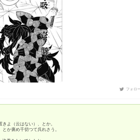
フォロ
きよ（云はない）、とか。

とか褒め千切つて呉れさう。
