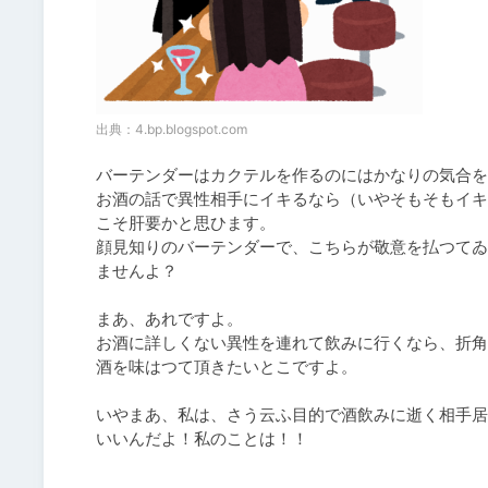
出典：
4.bp.blogspot.com
バーテンダーはカクテルを作るのにはかなりの気合を
お酒の話で異性相手にイキるなら（いやそもそもイキ
こそ肝要かと思ひます。

顔見知りのバーテンダーで、こちらが敬意を払つてゐ
ませんよ？

まあ、あれですよ。

お酒に詳しくない異性を連れて飲みに行くなら、折角
酒を味はつて頂きたいとこですよ。

いやまあ、私は、さう云ふ目的で酒飲みに逝く相手居
いいんだよ！私のことは！！