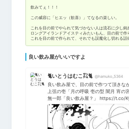
飲みてぇ！！！

この威容に「ヒエッ（歓喜）」てなるの楽しい。

これを目の前でやられて気づかない人は流石に少し鈍感
ロングアイランドアイスティみたいもん、目の前で作ら
これを目の前で作られて、それでも誤魔化し切れる話
良い飲み屋がいいですよ
🐈いとうはむこ㌠🐈
@hamuko_5364
良い飲み屋で、目の前で作つて頂きなが
上弦の壱「月の呼吸 壱の型 闇月 宵の宮
無一郎「良い飲み屋？」 https://t.co/Ky