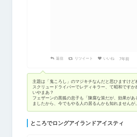
返信
リツイート
いいね
7年前
主題は「鬼ころし」のマジキチなんだと思ひますけどね
スクリュードライバーでレディキラー、て昭和ですか感
いやまあ？

フェザーンの黒狐の息子も「陳腐な策だが、効果があ
ましたから、今でもやる人の居るんかも知れませんが
ところでロングアイランドアイスティ