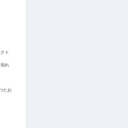
ペクト
も知れ
つたお