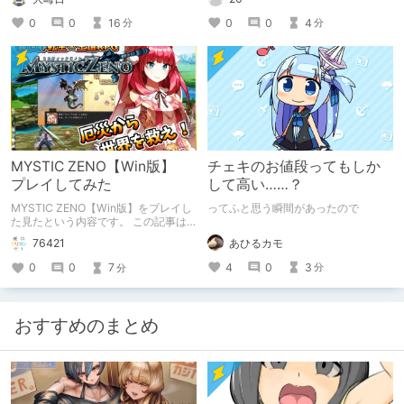
0
0
4
0
0
16
分
分
MYSTIC ZENO【Win版】
チェキのお値段ってもしか
プレイしてみた
して高い……？
MYSTIC ZENO【Win版】をプレイし
ってふと思う瞬間があったので
た見たという内容です。 この記事は
通常のクリエイターズ記事です。
あひるカモ
76421
4
0
3
0
0
7
分
分
おすすめのまとめ