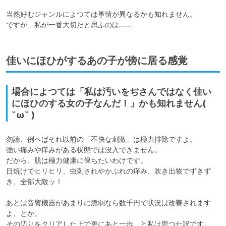
当然好むジャンルによつては事情が異なるかも知れません。

ですが、私が一番大切だと思ふのは……
佳いにほひがするあの子が傍に居る感覚
場合によつては「私は汚いをぢさんではなく佳い
にほひのする女の子なんだ！」かも知れません(
˘ω˘ )
勿論、例へばそれ以前の「不快な刺激」は極力排除ですよ。

強い痛みや痒みがある状態では没入できません。

だから、肌は極力健康に保ちたいわけです。

日焼けでヒリヒリ、虫刺されやかぶれの痒み、吹き出物でずきず
き、全部大敵ッ！

あとは音響機器があまりに脆弱なら数千円で状況は改善されます
よ、とか。

その辺りをクリアした上で更にあと一歩、と私は思つた訳です。
