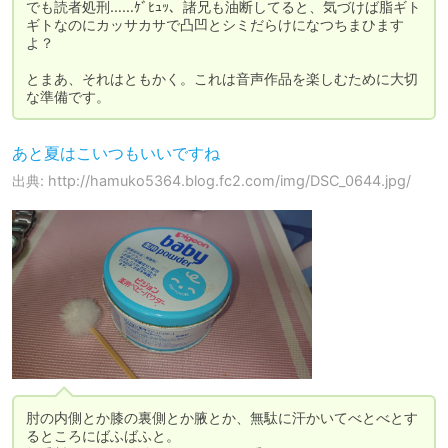
でも読者処刑……ｹﾞﾋｭｯ、諸兄も油断してると、気づけば脂ギト
ギトなのにカッサカサで凸凹とシミだらけになつちまひます
よ？

とまあ、それはともかく。これは音声作品を楽しむために大切
な準備です。
あと夏はこいつもいいですね
出典: http://hamuko5364.blog.fc2.com/img/DSC_0644.jpg/
肘の内側とか膝の裏側とか腋とか、無駄に汗かいてべとべとす
るところにばふばふと。
