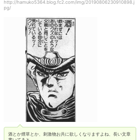
http://hamuko5364.blog.fc2.com/img/20190806230910898.j
pg/
酒とか煙草とか、刺激物お共に欲しくなりますよね、長い文章
書いてると。
