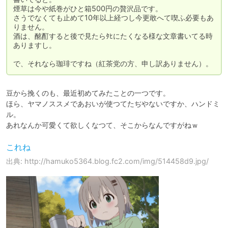
煙草は今や紙巻がひと箱500円の贅沢品です。

さうでなくても止めて10年以上経つし今更敢へて喫ふ必要もあ
りません。

酒は、酩酊すると後で見たらﾀﾋにたくなる様な文章書いてる時
ありますし。

で、それなら珈琲ですね（紅茶党の方、申し訳ありません）。
豆から挽くのも、最近初めてみたことの一つです。

ほら、ヤマノススメであおいが使つてたぢやないですか、ハンドミ
ル。

あれなんか可愛くて欲しくなつて、そこからなんですがねｗ
これね
出典: http://hamuko5364.blog.fc2.com/img/514458d9.jpg/