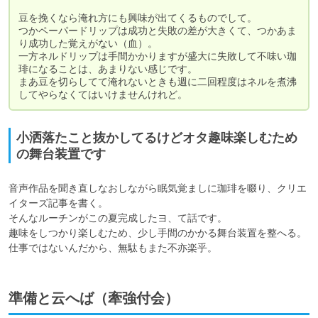
豆を挽くなら淹れ方にも興味が出てくるものでして。

つかペーパードリップは成功と失敗の差が大きくて、つかあま
り成功した覚えがない（血）。

一方ネルドリップは手間かかりますが盛大に失敗して不味い珈
琲になることは、あまりない感じです。

まあ豆を切らしてて淹れないときも週に二回程度はネルを煮沸
してやらなくてはいけませんけれど。
小洒落たこと抜かしてるけどオタ趣味楽しむため
の舞台装置です
音声作品を聞き直しなおしながら眠気覚ましに珈琲を啜り、クリエ
イターズ記事を書く。

そんなルーチンがこの夏完成したヨ、て話です。

趣味をしつかり楽しむため、少し手間のかかる舞台装置を整へる。

仕事ではないんだから、無駄もまた不亦楽乎。
準備と云へば（牽強付会）