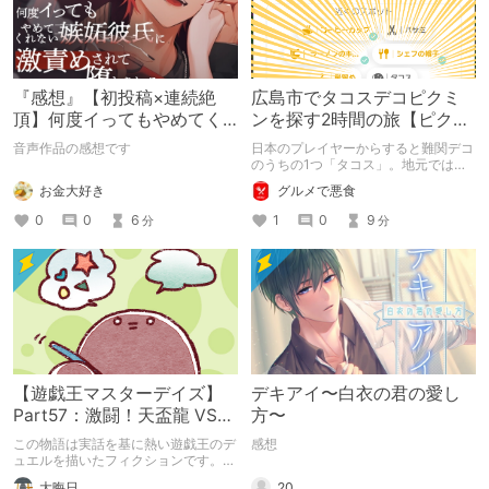
『感想』【初投稿×連続絶
広島市でタコスデコピクミ
頂】何度イってもやめてく
ンを探す2時間の旅【ピクミ
れない嫉妬彼氏に激責めさ
ンブルーム / Pikmin
音声作品の感想です
日本のプレイヤーからすると難関デコ
れて堕とされる。
Bloom】
のうちの1つ「タコス」。地元では見
つけられなかった男が広島で探す旅を
お金大好き
グルメで悪食
お送りします。ねくすと5月のテーマ
「お出かけの記録」。
0
0
6
1
0
9
分
分
【遊戯王マスターデイズ】
デキアイ〜白衣の君の愛し
Part57：激闘！天盃龍 VS
方〜
千年D【架空デュエル】
この物語は実話を基に熱い遊戯王のデ
感想
ュエルを描いたフィクションです。
（自分用メモ：2025-05-14）
20
大晦日