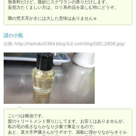
無香料だけど、微妙にスクワランの香りだけします。

妄想力たくましい方は、ロリ系作品を楽しむ時にどうぞ。

隣の梵天耳かきには大した意味はありませんｗ
謎の小瓶
出典: http://hamuko5364.blog.fc2.com/img/DSC_0606.jpg/
こいつは椿油です。

髪のトリートメント替りにしてます。お安くはありませんが、
私の毛の長さならかなり少量で事足りるので。

あと、某大手声優さんがラヂオで、湯船に浸かりながらオイル