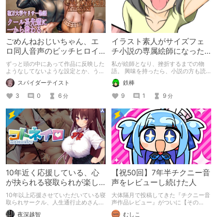
ごめんねおじいちゃん、エ
イラスト素人がサイズフェ
ロ同人音声のビッチヒロイ
チ小説の専属絵師になった
ンに名前使って～過去作品
お話
ずっと頭の中にあって作品に反映した
私が絵師となり、挫折するまでの物
コンセプトを思い出そう～
ようなしてないような設定とか、うち
語。 興味を持ったら、小説の方も読
のヒロイン達の名づけの法則とかを頭
んで欲しいなって感じ 私の絵を使っ
スパイダーテイスト
鉄棒
の中の映●研の金●さんに「そこにあ
てくれてる小説書きさんのページＵＲ
っちゃいけねえんだよ」といわれたの
Ｌ
3
0
6
9
1
9
分
分
でとりあえず垂れ流します。
https://www.pixiv.net/users/341489
73/novels?p=1
10年近く応援している、心
【祝50回】7年半チクニー音
が抉られる寝取られが楽し
声をレビューし続けた人
めるサークル
10年以上応援させていただいている寝
大体隔月で投稿してきた『チクニー音
取られサークル、人生通行止めさんの
声作品レビュー』がついに【その
新作がとても良かったので、新作を中
50】を迎えました！ 約7年半チクニー
夜深越智
むしこ
心に、このサークルのゲームを紹介し
し続け、おシコり報告をしてきただけ