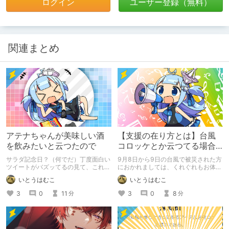
ログイン
ユーザー登録（無料）
関連まとめ
アテナちゃんが美味しい酒
【支援の在り方とは】台風
を飲みたいと云つたので
コロッケとか云つてる場合
ではなかつた【お布施のス
サラダ記念日？（何でだ）丁度面白い
9月8日から9日の台風で被災された方
スメ】
ツイートがバズッてるの見て、これは
におかれましては、くれぐれもお体を
いいや、と便乗しますｗ
お厭ひいただきます様。一日も早く平
いとうはむこ
いとうはむこ
穏を取り戻されることを祈念いたしま
す。
3
0
11
3
0
8
分
分