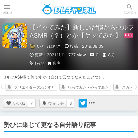
DLチャンネル
MENU
SEARCH
【イッてみた】新しい習慣からセルフ
ASMR（？）とか【ヤッてみた】
いとうはむこ
投稿：2019.08.09
更新：2021.11.11
727 view
0
8
分
音声
1
作品
セルフASMRて何ですか（自分で云つてなんだこいつ）。
クリエイターズねくすと
行ってみた・やってみた
スカトロ
いいね
7
ウォッチ
3
勢ひに乗じて更なる自分語り記事