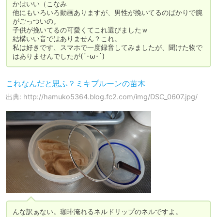
かはいい（こなみ

他にもいろいろ動画ありますが、男性が挽いてるのばかりで腕
がごっついの。

子供が挽いてるの可愛くてこれ選びましたｗ

結構いい音ではありません？これ。

私は好きです、スマホで一度録音してみましたが、聞けた物で
はありませんでしたが(´･ω･`)
これなんだと思ふ？ミキプルーンの苗木
出典: http://hamuko5364.blog.fc2.com/img/DSC_0607.jpg/
んな訳ぁない。珈琲淹れるネルドリップのネルですよ。
