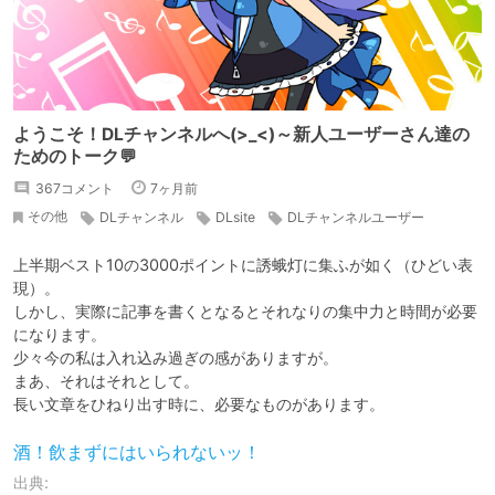
ようこそ！DLチャンネルへ(>_<)～新人ユーザーさん達の
ためのトーク💬
367コメント
7ヶ月前
その他
DLチャンネル
DLsite
DLチャンネルユーザー
新人ユーザー
自己紹介
自己アピール
相談所
上半期ベスト10の3000ポイントに誘蛾灯に集ふが如く（ひどい表
オススメ記事の紹介
記事の書き方
情報交換交流
現）。

しかし、実際に記事を書くとなるとそれなりの集中力と時間が必要
になります。

少々今の私は入れ込み過ぎの感がありますが。

まあ、それはそれとして。

長い文章をひねり出す時に、必要なものがあります。
酒！飲まずにはいられないッ！
出典: