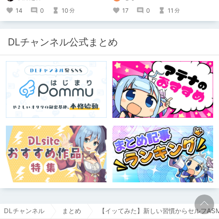
たくて、記事を書かせていただく。
ですけど記念は記念。 皆様への感謝
14
0
10
17
0
11
分
分
キミノオモイからずっと好きな熱心な
を伝えたり、これまでの投稿を振り返
ファンとしての記事にどうか、お付き
ります。
合いいただきたい（2026年7月18日
微修正）
DLチャンネル公式まとめ
DLチャンネル
まとめ
【イッてみた】新しい習慣からセルフAS