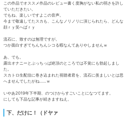
この作品でオススメ作品のレビュー書く度胸がない私の弱さを許し
ていただきたい。

でもね、楽しいですよこの音声。

今まで敬遠してたスカも、こんなノリノリに演じられたら、どんな
顔ｒｙ笑へばｒｙ

流石に、致すのは無理ですが。

つか面白すぎてちんちんシコる暇なんてありやしませんｗ

あ、でも。

露出オナニーとぶっちっぱ絶頂のところでは不覚にも勃起しまし
た。

スカトロ生配信に巻き込まれた視聴者君を、流石に羨ましいとは思
へませんでしたがね……ｗ

いやあ2019年下半期、のつけからすごいことになつてます。

にしても下品な記事が続きますねえ。
下、だけに！（ドヤァ