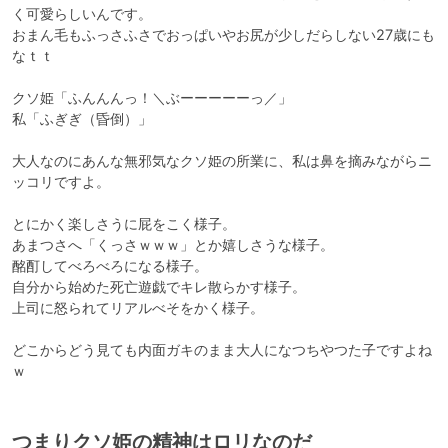
く可愛らしいんです。

おまん毛もふっさふさでおっぱいやお尻が少しだらしない27歳にも
なｔｔ

クソ姫「ふんんんっ！＼ぶーーーーーっ／」

私「ふぎぎ（昏倒）」

大人なのにあんな無邪気なクソ姫の所業に、私は鼻を摘みながらニ
ッコリですよ。

とにかく楽しさうに屁をこく様子。

あまつさへ「くっさｗｗｗ」とか嬉しさうな様子。

酩酊してべろべろになる様子。

自分から始めた死亡遊戯でキレ散らかす様子。

上司に怒られてリアルべそをかく様子。

どこからどう見ても内面ガキのまま大人になつちやつた子ですよね
つまりクソ姫の精神はロリなのだ