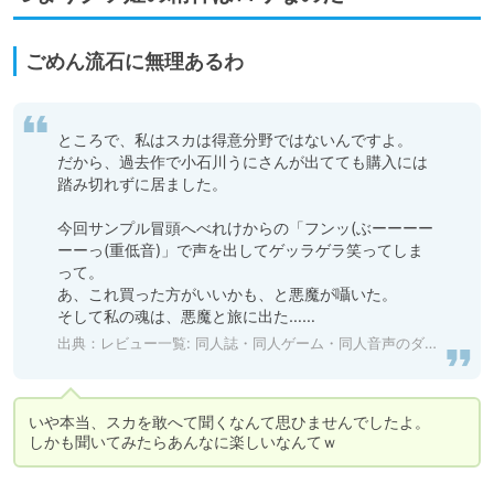
ごめん流石に無理あるわ
ところで、私はスカは得意分野ではないんですよ。

だから、過去作で小石川うにさんが出てても購入には
踏み切れずに居ました。

今回サンプル冒頭へべれけからの「フンッ(ぶーーーー
ーーっ(重低音)」で声を出してゲッラゲラ笑ってしま
って。

あ、これ買った方がいいかも、と悪魔が囁いた。

そして私の魂は、悪魔と旅に出た……
出典：
レビュー一覧: 同人誌・同人ゲーム・同人音声のダウンロードなら「DLsite 同人 - R18」
いや本当、スカを敢へて聞くなんて思ひませんでしたよ。

しかも聞いてみたらあんなに楽しいなんてｗ