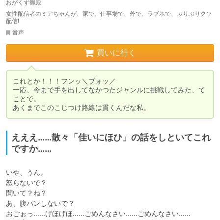
おがくず御殿
女性配信者のミアちゃんが、家で、仕事場で、外で、ラブホで、ぶりぶりクソ
配信!
音声
買いに行く
これとか！！！フンッ＼ブォッ／

一応、今まで手を出してなかつたジャンルに挑戦してみた、て
ことで。

あくまでこのこじつけ路線は貫くんだな私。
えええ……散々「佳いにほひ」の話をしといてこれ
ですか……
いや、うん。

怒らないで？

聞いて？ね？

あ、腹パンしないで？

おごぉっ……げほげほ……ごめんなさい……ごめんなさい……
