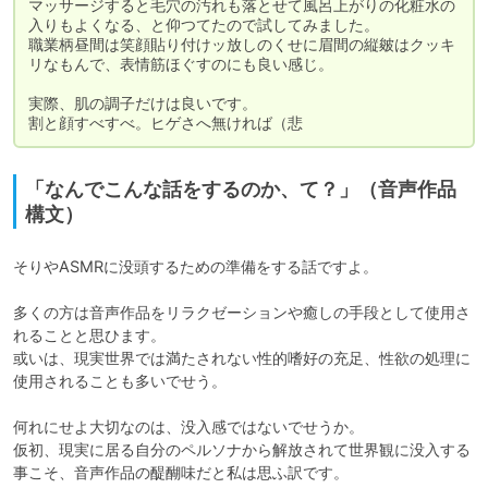
マッサージすると毛穴の汚れも落とせて風呂上がりの化粧水の
入りもよくなる、と仰つてたので試してみました。

職業柄昼間は笑顔貼り付けッ放しのくせに眉間の縦皴はクッキ
リなもんで、表情筋ほぐすのにも良い感じ。

実際、肌の調子だけは良いです。

割と顔すべすべ。ヒゲさへ無ければ（悲
「なんでこんな話をするのか、て？」（音声作品
構文）
そりやASMRに没頭するための準備をする話ですよ。

多くの方は音声作品をリラクゼーションや癒しの手段として使用さ
れることと思ひます。

或いは、現実世界では満たされない性的嗜好の充足、性欲の処理に
使用されることも多いでせう。

何れにせよ大切なのは、没入感ではないでせうか。

仮初、現実に居る自分のペルソナから解放されて世界観に没入する
事こそ、音声作品の醍醐味だと私は思ふ訳です。
