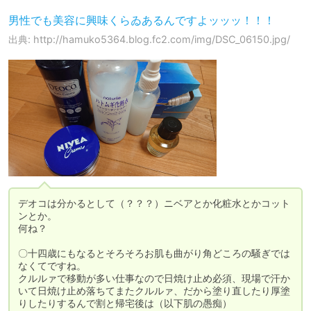
男性でも美容に興味くらゐあるんですよッッッ！！！
出典: http://hamuko5364.blog.fc2.com/img/DSC_06150.jpg/
デオコは分かるとして（？？？）ニベアとか化粧水とかコット
ンとか。

何ね？

〇十四歳にもなるとそろそろお肌も曲がり角どころの騒ぎでは
なくてですね。

クルルァで移動が多い仕事なので日焼け止め必須、現場で汗か
いて日焼け止め落ちてまたクルルァ、だから塗り直したり厚塗
りしたりするんで割と帰宅後は（以下肌の愚痴）
