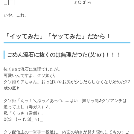
＿|￣|　　　　　　　　　　　　　　ミ○ ｺﾞﾄｯ

いや、これ。
「イッてみた」「ヤッてみた」だから！
ごめん流石に抜くのは無理だつた(乂'ω')！！！
抜くのは流石に無理でしたが。

可愛いんですよ、クソ姫が。

クソ姫ミアちゃん。おっぱいやお尻が少しだらしなくなり始めた27
歳の底ｈ

クソ姫「んっ！＼ぶっ／あっつ……はい、握りっ屁♪クソアンチは
逝ってよし（毒ガス）♪」

私「くっさ（昏倒）」

0(:3　)～ (’､3)_ヽ)＿

クソ配信主の一挙手一投足に、内面の幼さが見え隠れしてものすご