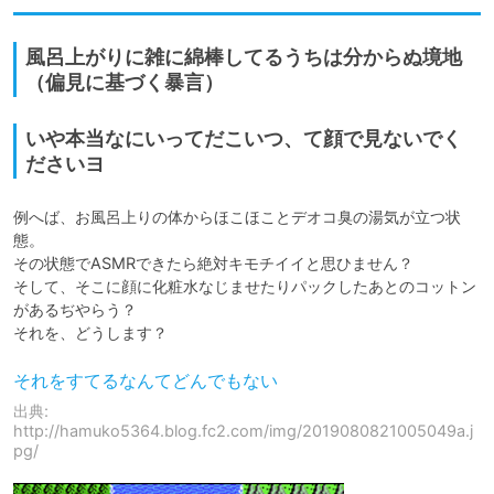
風呂上がりに雑に綿棒してるうちは分からぬ境地
（偏見に基づく暴言）
いや本当なにいってだこいつ、て顔で見ないでく
ださいヨ
例へば、お風呂上りの体からほこほことデオコ臭の湯気が立つ状
態。

その状態でASMRできたら絶対キモチイイと思ひません？

そして、そこに顔に化粧水なじませたりパックしたあとのコットン
があるぢやらう？

それを、どうします？
それをすてるなんてどんでもない
出典:
http://hamuko5364.blog.fc2.com/img/2019080821005049a.j
pg/