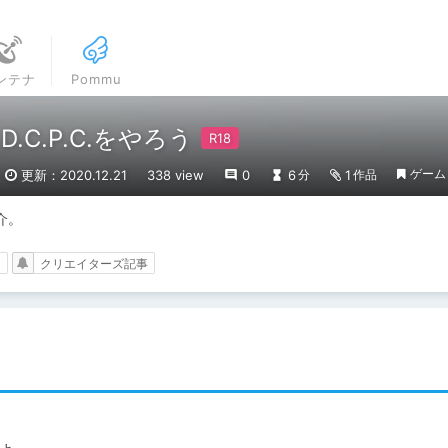
ンテナ
Pommu
C.P.C.をやろう
ゲーム
更新：2020.12.21
338 view
0
6
1
分
作品
介。
と
クリエイターズ記事