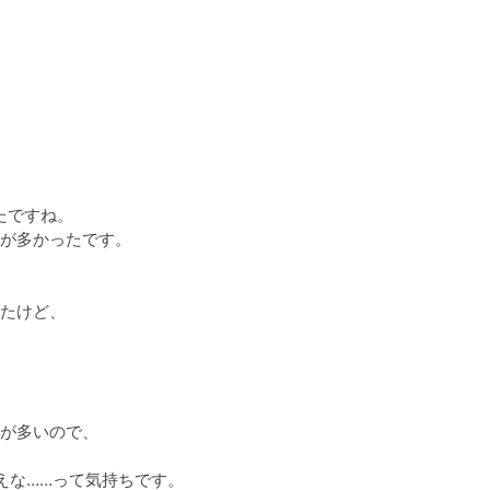
たですね。

が多かったです。

たけど、

が多いので、

えな……って気持ちです。