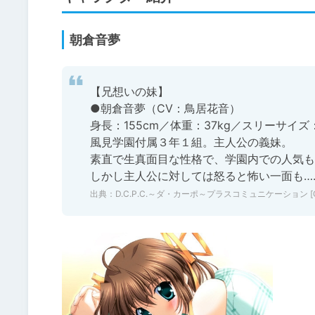
朝倉音夢
【兄想いの妹】

●朝倉音夢（CV：鳥居花音）

身長：155cm／体重：37kg／スリーサイズ：B7
風見学園付属３年１組。主人公の義妹。

素直で生真面目な性格で、学園内での人気も
出典：
D.C.P.C.～ダ・カーポ～プラスコミュニケーション [CIRC