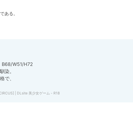
である。
8/W51/H72

馴染。

格で、

US] | DLsite 美少女ゲーム - R18