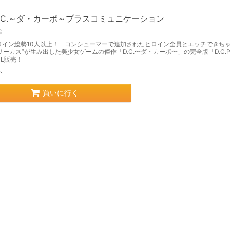
.P.C.～ダ・カーポ～プラスコミュニケーション
S
ロイン総勢10人以上！ コンシューマーで追加されたヒロイン全員とエッチできち
“サーカス”が生み出した美少女ゲームの傑作「D.C.〜ダ・カーポ〜」の完全版「D.C.P.
L販売！
ム
買いに行く