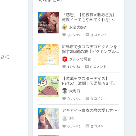
『感想』【初投稿×連続絶頂】
何度イってもやめてくれない嫉
妬彼氏に激責めされて堕とされ
お金大好き
る。
0
0
いいね
コメント
広島市でタコスデコピクミンを
探す2時間の旅【ピクミンブル
白さに
ーム / Pikmin Bloom】
グルメで悪食
1
0
いいね
コメント
【遊戯王マスターデイズ】
Part57：激闘！天盃龍 VS 千年
D【架空デュエル】
大晦日
0
0
いいね
コメント
デキアイ〜白衣の君の愛し方〜
20
0
0
いいね
コメント