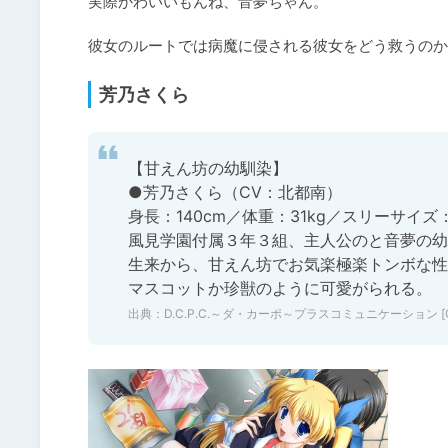
実際かわいいもんね、音夢ちゃん。

彼女のルートでは病魔に侵される彼女をどう救うのか
芳乃さくら
【甘えん坊の幼馴染】

●芳乃さくら（CV：北都南）

身長：140cm／体重：31kg／スリーサイズ：B6
風見学園付属３年３組、主人公のと音夢の幼
生来から、甘えん坊でお気楽極楽トンボな性
マスコットか珍獣のように可愛がられる。
出典：
D.C.P.C.～ダ・カーポ～プラスコミュニケーション [CIRC