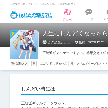
二次元なら何でもお任せ！みんなで作る二次元情報サイト！
DLチャンネル
まとめ
トーク
ア
人生にしんどくなったらD.
永久恋愛ととと
投稿：2020.12.21
正統派ギャルゲーですよっ。感想交えて紹
登録タグ
しんどい時に見る作品
クリエイターズねくす
しんどい時には
正統派ギャルゲーをやろう。
