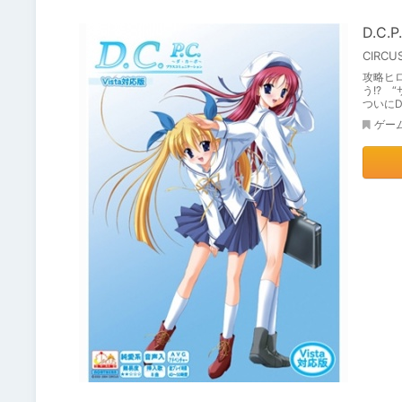
D.C
CIRCU
攻略ヒ
う!? 
ついにD
ゲー