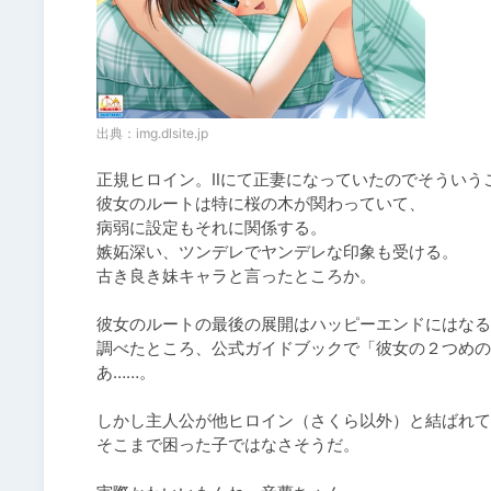
出典：
img.dlsite.jp
正規ヒロイン。Ⅱにて正妻になっていたのでそういうこ
彼女のルートは特に桜の木が関わっていて、

病弱に設定もそれに関係する。

嫉妬深い、ツンデレでヤンデレな印象も受ける。

古き良き妹キャラと言ったところか。

彼女のルートの最後の展開はハッピーエンドにはなる
調べたところ、公式ガイドブックで「彼女の２つめの
あ……。

しかし主人公が他ヒロイン（さくら以外）と結ばれて
そこまで困った子ではなさそうだ。
