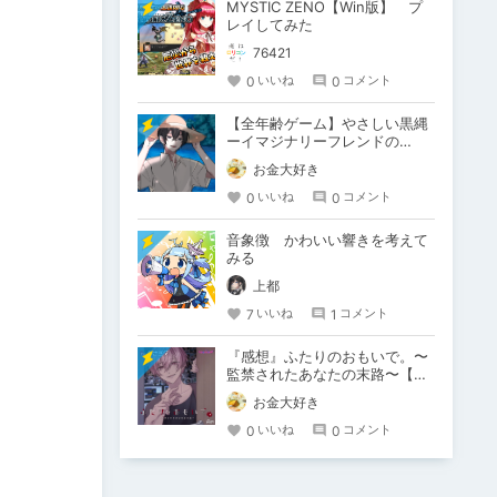
MYSTIC ZENO【Win版】 プ
レイしてみた
76421
0
0
いいね
コメント
【全年齢ゲーム】やさしい黒縄
ーイマジナリーフレンドの
「彼」と過ごすおぼんやすみー
お金大好き
0
0
いいね
コメント
音象徴 かわいい響きを考えて
みる
上都
7
1
いいね
コメント
『感想』ふたりのおもいで。〜
監禁されたあなたの末路〜【が
るまに限定特典付き】
お金大好き
0
0
いいね
コメント