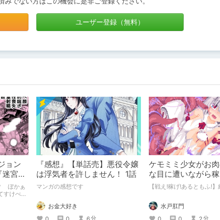
済みでない方はこの機会に是非ご登録ください。
ユーザー登録（無料）
ンジョン
『感想』【単話売】悪役令嬢
ケモミミ少女がお肉
『迷宮の
は浮気者を許しません！ 1話
な目に遭いながら稼
モンスタ
闘エロRPG【戦え!
？ ぼかぁ
マンガの感想です
【戦え!稼げ!あるともふ!】
』
ともふ!】
てすけべな
き刺さりま
お金大好き
水戸肛門
みたい方に
ち～強○発
0
0
6
0
0
2
分
分