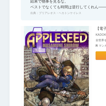
結果で物事を見るな。

ベストでなくても時間は逆行してくれん——
出典：
ブリアレオス・ヘカトンケイレス
【電
KADO
全世界
マン