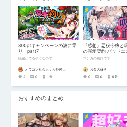
情モンスターと大量産卵の
想です。
300ptキャンペーンの波に乗
『感想』悪役令嬢と
り part7
の溺愛契約 バッドエ
属ルートの甘い夜伽
続編がでるそうなので
マンガの感想です
版） 【第3話】
オワコン社会人：人外紳士
お金大好き
4
0
1
0
0
6
分
分
おすすめのまとめ