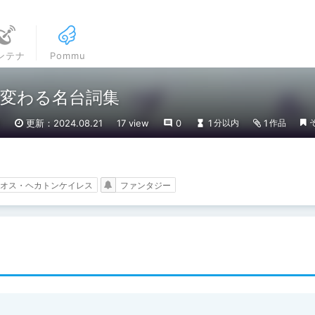
ンテナ
Pommu
変わる名台詞集
1
更新：2024.08.21
17 view
0
1
1
分以内
作品
オス・ヘカトンケイレス
ファンタジー