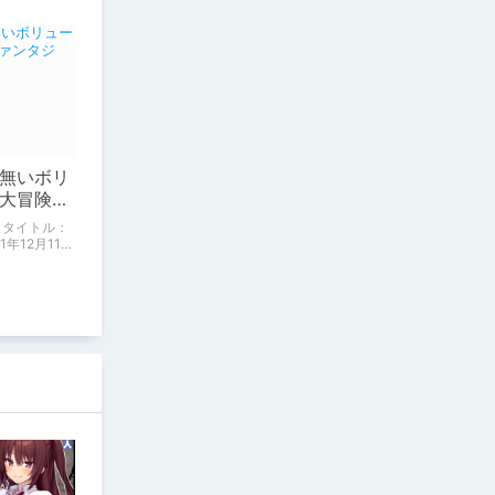
無いボリ
大冒険フ
記録】
 タイトル：
め記事で
」を含んだ内
手な方は注