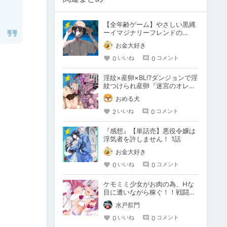
【全年齢ゲーム】やさしい黒縄
ーイマジナリーフレンドの
「彼」と過ごすおぼんやすみー
お金大好き
0
0
いいね
コメント
淫紋×産卵×BL⁉ダンジョンで淫
紋つけられ産卵『迷宮のオレた
ち～強○発情モンスターと大量
おめる犬
産卵の巻～』
2
0
いいね
コメント
『感想』【単話売】悪役令嬢は
浮気者を許しません！ 1話
お金大好き
0
0
いいね
コメント
ケモミミ少女がお肉の為、Hな
目に遭いながら稼ぐ！！戦闘エ
ロRPG【戦え!稼げ!あるとも
水戸肛門
ふ!】
0
0
いいね
コメント