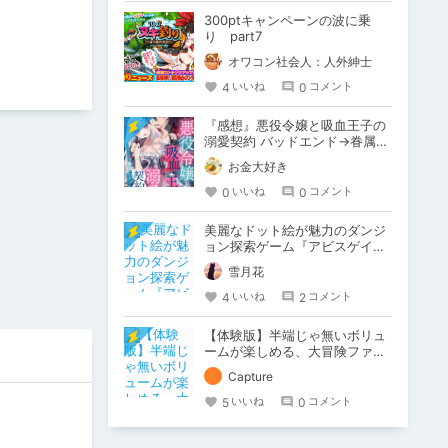
300ptキャンペーンの波に乗
り part7
オワコン社会人：人外紳士
4
0
いいね
コメント
『感想』悪役令嬢と吸血王子の
溺愛契約 バッドエンド→眷属ル
ートの甘い夜伽（分冊版）
お金大好き
【第3話】
0
0
いいね
コメント
美麗なドット絵が魅力のダンジ
ョン探索ゲーム『アビスゲイ
ト』体験版をプレイ
雪月花
4
2
いいね
コメント
【体験版】半端じゃ無いボリュ
ームが楽しめる、大冒険ファン
タジー！【行動記録】
Capture
5
0
いいね
コメント