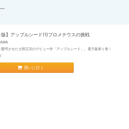
—
子版】アップルシード(1)プロメテウスの挑戦
KAWA
を驚愕させた士郎正宗のデビュー作「アップルシード」。電子版第１巻！
ガ
買いに行く