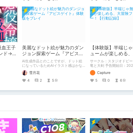
巻～』の感
吸血王子
美麗なドット絵が魅力のダン
【体験版】半端じゃ
ンド→眷
ジョン探索ゲーム『アビスゲ
ュームが楽しめる、
（分冊
イト』体験版をプレイ
ァンタジー！【行動
AI生成作品とのことですが、ドット絵
サークル：スタジオドビー
になっているためAIイラスト感はかな
竜と大剣 予告開始日：2021年12月11日
り抑え気味ですね。
作品販売日：- 予告作品の体験版の内容
雪月花
Capture
を中心に紹介しているまと
す。 体験版の「ネタバレ
4
2
5
5
0
6
分
分
容をまとめているので、苦
意して下さい。