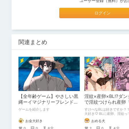
ユーザー登録（無料）がお
ログイン
関連まとめ
【全年齢ゲーム】やさしい黒
淫紋×産卵×BL⁉ダ
縄ーイマジナリーフレンドの
で淫紋つけられ産卵
「彼」と過ごすおぼんやすみ
オレたち～強○発情
ゲームを紹介します
すけべなBLは好きですか？
ー
ーと大量産卵の巻～
大好き♡ BLに産卵、淫紋っ
BLを読みたい人の性癖に突
お金大好き
おめる犬
くるのでは？ そんなBLが読
おすすめの『迷宮のオレた
0
0
6
2
0
4
分
分