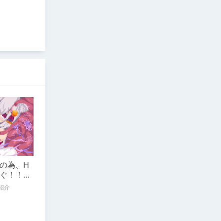
の為、H
ぐ！！戦
稼げ!ある
紹介