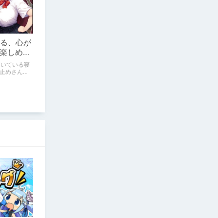
いる、心が
楽しめる
だいている寝
止めさんの
、新作を中
ムを紹介し
ただく。 キ
な熱心なフ
、お付き合
月18日微修