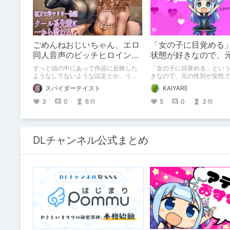
ごめんねおじいちゃん、エロ
「女の子に目覚める
同人音声のビッチヒロインに
状態が好きなので、
名前使って～過去作品コンセ
が女性でも男性でも
ずっと頭の中にあって作品に反映した
「女の子に目覚める」とい
プトを思い出そう～
話
ようなしてないような設定とか、うち
きなので、元の性別が女性
のヒロイン達の名づけの法則とかを頭
も問題ない話
スパイダーテイスト
KAIYARE
の中の映●研の金●さんに「そこにあ
っちゃいけねえんだよ」といわれたの
3
0
6
5
0
3
分
分
でとりあえず垂れ流します。
DLチャンネル公式まとめ