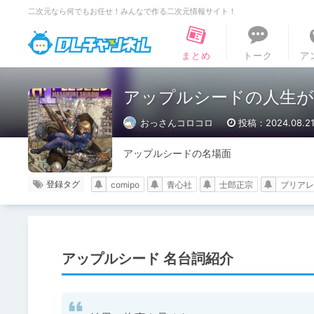
二次元なら何でもお任せ！みんなで作る二次元情報サイト！
DLチャンネル
まとめ
トーク
ア
アップルシードの人生が
おっさんコロコロ
投稿：2024.08.2
アップルシードの名場面
登録タグ
comipo
青心社
士郎正宗
ブリアレ
アップルシード 名台詞紹介