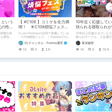
」という
【 #C108 】コミケを全力満
10年近く応援して
元の性別
喫！ ☀C108煩悩フェス☀
抉られる寝取られが
問題ない
Pommu版のご案内
サークル
う状態が好
Ci-en×Pommuの合同で実施している
10年以上応援させていた
でも男性で
「C108煩悩フェス」！ Pommuでの参
取られサークル、人生通行
加方法について、改めてこちらでもご
新作がとても良かったので
DLチャンネル・Pommu運営
夜深越智
案内いたします！
心に、このサークルのゲー
たくて、記事を書かせてい
13
0
2
14
0
10
分
分
ミノオモイからずっと好き
ァンとしての記事にどうか
いいただきたい（2026年7
正）