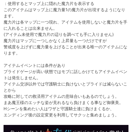
：使用するとマップ上に隠れた魔力片を表示する

このアイテムはマップ上に魔力量1の魔力片が出現するようになり
ます。

魔力片は各マップに一つ現れ、アイテムを使用しないと魔力片を手
に入れることは出来ません。

(アイテム未使用で魔力片の辺りを調べても手に入りません)

魔力片はマップに一つしかなく上昇量も一つだけですが

警戒度を上げずに魔力量を上げることが出来る唯一のアイテムにな
ります。

アイテムイベントには条件があり

プライドゲージが高い状態ではモブに話しかけてもアイテムイベン
トは発生しません。

アイテム交渉以外では守護騎士に負けないとプライドは減らないこ
とから

攻略に対しての救済用アイテムの意味合いもあるのでしょう。

まあ魔王様のエッチな姿が見れるなら負けまくる事など御褒美。

Hシーンを集めたい人はワザと守護騎士達に負けまくるか、

エンディング後の設定変更を利用してサクッと集めましょう。