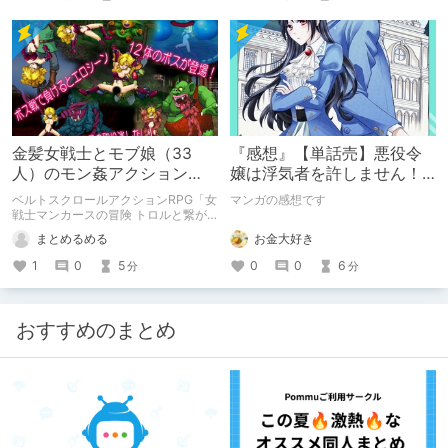
～強○発情モンスターと大量産卵の巻
～』の感想です。
金髪女戦士とモブ娘（33
『感想』【単話売】悪役令
人）のモン姦アクション
嬢は浮気者を許しません！ 1
RPG「女戦士マンカースの
話
ベルトスクロールアクションRPG「女
マンガの感想です
冒険 トロルと繋がれし姫
戦士マンカースの冒険 トロルと繋が
れし姫君」の紹介です。
君」
お金大好き
まとめるめる
0
0
6
1
0
5
分
分
おすすめのまとめ