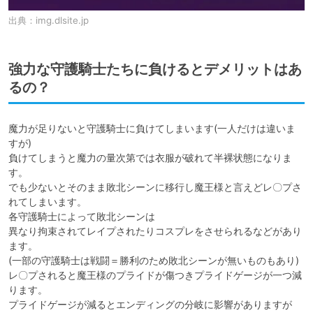
出典：
img.dlsite.jp
強力な守護騎士たちに負けるとデメリットはあ
るの？
魔力が足りないと守護騎士に負けてしまいます(一人だけは違いま
すが)

負けてしまうと魔力の量次第では衣服が破れて半裸状態になりま
す。

でも少ないとそのまま敗北シーンに移行し魔王様と言えどレ〇プさ
れてしまいます。

各守護騎士によって敗北シーンは

異なり拘束されてレイプされたりコスプレをさせられるなどがあり
ます。

(一部の守護騎士は戦闘＝勝利のため敗北シーンが無いものもあり)

レ〇プされると魔王様のプライドが傷つきプライドゲージが一つ減
ります。

プライドゲージが減るとエンディングの分岐に影響がありますが
