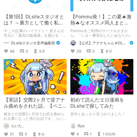
【第1回】DLsiteスタジオと
【Pommu発！】この夏🔥激
は？ ～裏方として働く私た
熱🔥なオススメ同人まと
ちの紹介
め！ その1
💡 この記事のハイライト！ 皆さんの
Pommuをご利用のサークルさまか
耳元に「最高の臨場感」を届ける「サ
ら、「いま一番宣伝したいあなたの
ウンドエンジニアの仕事」のリアルな
DLsite作品」を募りました！ この夏
DLsiteスタジオ音声編集部
【公式】アテナちゃん＠DLチャンネル
舞台裏を大公開！ スマートな専門
🔥激熱🔥な作品ばかり！あなたがまだ
職……と思いきや、実態は「音の変態
出会っていない、運命の作品が見つか
46
0
5
39
0
8
分
分
（褒め言葉）」が集まるチーム！？
るかも！
成人男性スタッフがダミヘに抱きつ
き、スタジオにアダルトグッズが転が
る超大真面目な理由とは？ クオリテ
ィ向上のための、ちょっとシュールな
（？）試行錯誤をたっぷりご紹介しま
す！
【実話】交際2ヶ月で逆アナ
初めて読んだエロ漫画を
ル責めをされた話。【ペニ
DLsiteで探してみた
バン】
彼女との交際2ヶ月目でお尻を責めら
意外とあっさり見つかりました！
れる事になった男のお話です。 らい
た。のエチエチ体験談#2【逆アナ
Ryo
らいた。
ル】
4
1
1
21
0
8
分以内
分