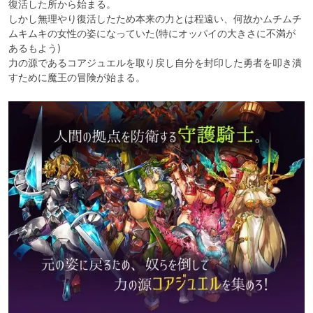
復活した所から始まる。

しかし無理やり復活したため本来の力とは程遠い、何故かムチムチ
ムキムキの女性の姿になっていた(特にオッパイの大きさに不満が
あるもよう)

力の源であるコアジュエルを取り戻し自分を封印した勇者を叩き潰
すために魔王の冒険が始まる。