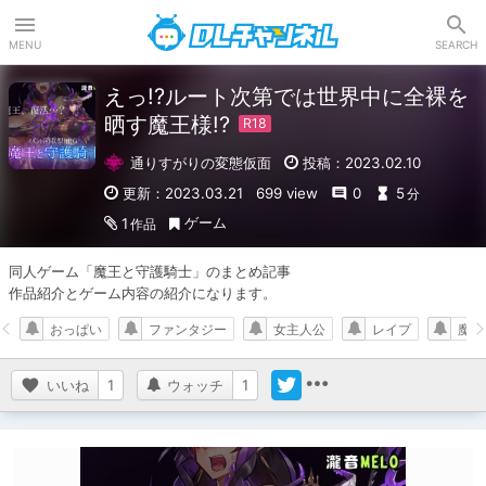
DLチャンネル
MENU
SEARCH
えっ!?ルート次第では世界中に全裸を
晒す魔王様!?
通りすがりの変態仮面
投稿：2023.02.10
更新：2023.03.21
699 view
0
5
分
ゲーム
1
作品
同人ゲーム「魔王と守護騎士」のまとめ記事

作品紹介とゲーム内容の紹介になります。
おっぱい
ファンタジー
女主人公
レイプ
魔王
いいね
1
ウォッチ
1