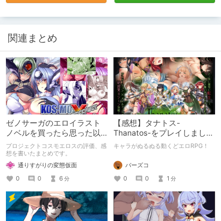
関連まとめ
ゼノサーガのエロイラスト
【感想】タナトス-
ノベルを買ったら思った以
Thanatos-をプレイしまし
上におねショタ要素が多か
た。【ネタバレ注意】
プロジェクトコスモエロスの評価、感
キャラがぬるぬる動くどエロRPG！
った件
想を書いたまとめです。
バーズコ
通りすがりの変態仮面
0
0
1
0
0
6
分
分