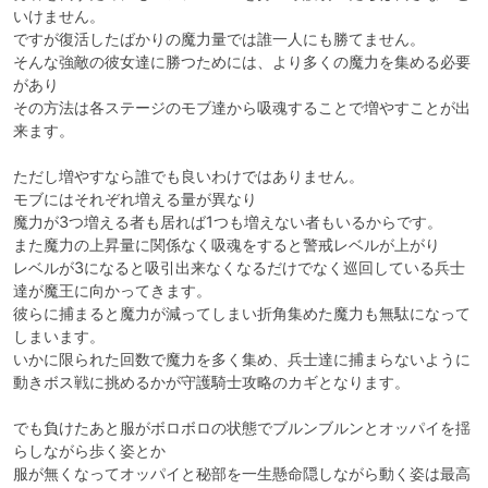
いけません。

ですが復活したばかりの魔力量では誰一人にも勝てません。

そんな強敵の彼女達に勝つためには、より多くの魔力を集める必要
があり

その方法は各ステージのモブ達から吸魂することで増やすことが出
来ます。

ただし増やすなら誰でも良いわけではありません。

モブにはそれぞれ増える量が異なり

魔力が3つ増える者も居れば1つも増えない者もいるからです。

また魔力の上昇量に関係なく吸魂をすると警戒レベルが上がり

レベルが3になると吸引出来なくなるだけでなく巡回している兵士
達が魔王に向かってきます。

彼らに捕まると魔力が減ってしまい折角集めた魔力も無駄になって
しまいます。

いかに限られた回数で魔力を多く集め、兵士達に捕まらないように
動きボス戦に挑めるかが守護騎士攻略のカギとなります。

でも負けたあと服がボロボロの状態でブルンブルンとオッパイを揺
らしながら歩く姿とか

服が無くなってオッパイと秘部を一生懸命隠しながら動く姿は最高