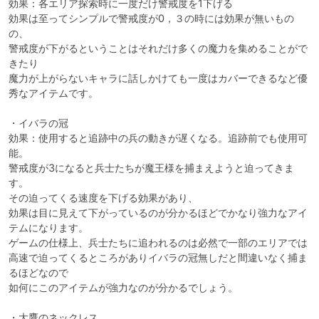
効果：各エリア探索時に一度だけ警戒度を1下げる

効果は至ってシンプルで警戒度が0，３の時には効果が無いもの
の、

警戒度が下がるということはそれだけ多くの魔力を集めることがで
きたり

魔力が上がらないキャラに話しかけても一度はカバーできるなど優
秀なアイテムです。

・イバラの冠

効果：使用すると追跡中の兵の動きが遅くなる。追跡前でも使用可
能。

警戒度が3になると兵士たちが魔王様を捕まえようと迫ってきま
す。

その迫ってくる速度を下げる効果があり、

効果は目に見えて下がっているのが分かるほどでかなり強力なアイ
テムになります。

ゲームの仕様上、兵士たちに追われるのは必然で一部のエリアでは

高速で迫ってくるところがありイバラの冠無しだと間違いなく捕ま
るほどなので

如何にこのアイテムが強力なのが分かるでしょう。

・大鷹のネックレス
