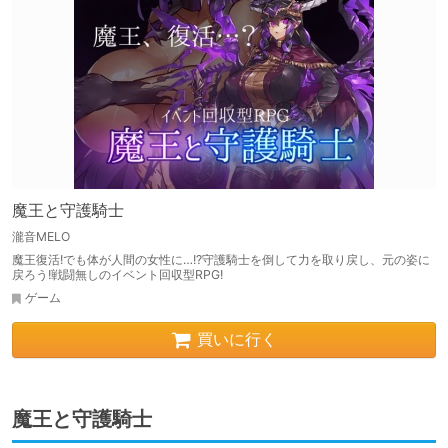
魔王と守護騎士
瀧音MELO
魔王復活!でも体が人間の女性に…!?守護騎士を倒して力を取り戻し、元の姿に
戻ろう!戦闘無しのイベント回収型RPG!
ゲーム
買いに行く
魔王と守護騎士