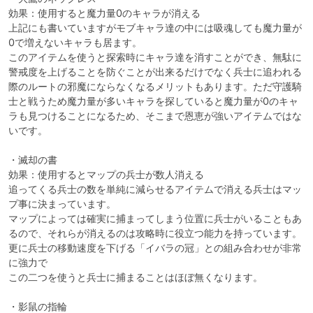
効果：使用すると魔力量0のキャラが消える

上記にも書いていますがモブキャラ達の中には吸魂しても魔力量が
0で増えないキャラも居ます。

このアイテムを使うと探索時にキャラ達を消すことができ、無駄に
警戒度を上げることを防ぐことが出来るだけでなく兵士に追われる
際のルートの邪魔にならなくなるメリットもあります。ただ守護騎
士と戦うため魔力量が多いキャラを探していると魔力量が0のキャ
ラも見つけることになるため、そこまで恩恵が強いアイテムではな
いです。

・滅却の書

効果：使用するとマップの兵士が数人消える

追ってくる兵士の数を単純に減らせるアイテムで消える兵士はマッ
プ事に決まっています。

マップによっては確実に捕まってしまう位置に兵士がいることもあ
るので、それらが消えるのは攻略時に役立つ能力を持っています。

更に兵士の移動速度を下げる「イバラの冠」との組み合わせが非常
に強力で

この二つを使うと兵士に捕まることはほぼ無くなります。

・影鼠の指輪
