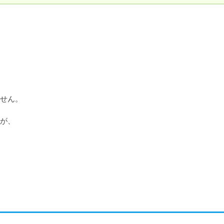
せん。

が、
