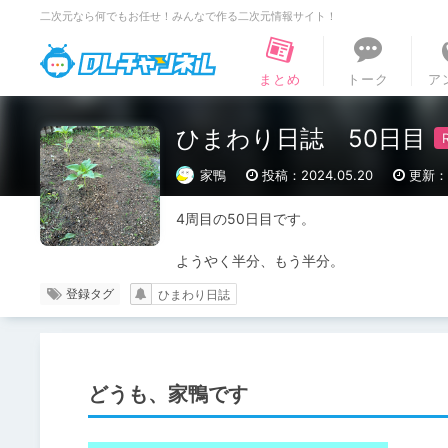
二次元なら何でもお任せ！みんなで作る二次元情報サイト！
DLチャンネル
まとめ
トーク
ア
ひまわり日誌 50日目
家鴨
投稿：2024.05.20
更新：2
4周目の50日目です。

ようやく半分、もう半分。
登録タグ
ひまわり日誌
どうも、家鴨です