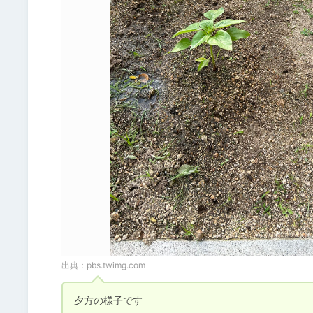
出典：
pbs.twimg.com
夕方の様子です