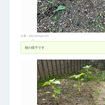
出典：
pbs.twimg.com