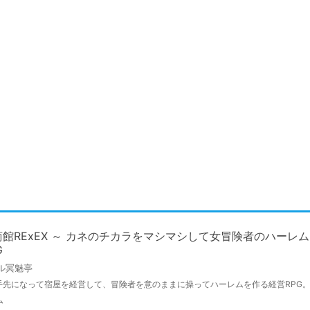
館RExEX ～ カネのチカラをマシマシして女冒険者のハーレ
G
ル冥魅亭
手先になって宿屋を経営して、冒険者を意のままに操ってハーレムを作る経営RPG
ム