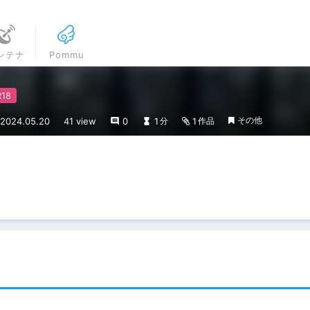
ンテナ
Pommu
その他
024.05.20
41 view
0
1
1
分
作品