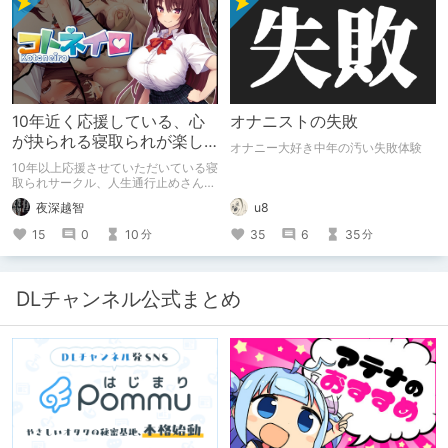
10年近く応援している、心
オナニストの失敗
が抉られる寝取られが楽し
オナニー大好き中年の汚い失敗体験
めるサークル
10年以上応援させていただいている寝
取られサークル、人生通行止めさんの
新作がとても良かったので、新作を中
夜深越智
u8
心に、このサークルのゲームを紹介し
たくて、記事を書かせていただく。
15
0
10
35
6
35
分
分
キミノオモイからずっと好きな熱心な
ファンとしての記事にどうか、お付き
合いいただきたい（2026年7月18日
微修正）
DLチャンネル公式まとめ