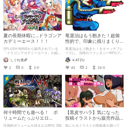
夏の長期休暇に…ドラゴンア
竜退治はもう飽きた！超個
カデミーエース！！！
性的で、印象に残りまくり
な敵役を紹介します！【悪
SPLUSH WAVEから販売されている
竜退治はもう飽きた！をキャッチフレ
役・敵キャラ】
「ドラゴンアカデミーエース」の紹介
ーズに、当時のファンタジーRPGブー
です。 最後にしぐれ煮からお得情報
ムに後ろ足で砂をかけた、オンリーワ
しぐれ煮🌈
ＫATZU
が！！？ 最後までお見逃しなく🌟
ンな世界観と作風が魅力の「メタルマ
ックス」の1～4の中で、ただでさえ、
2
0
2
45
2
24
分
分
超個性的な敵キャラクター達の中で
も、特に、印象に残った、敵を紹介し
ていきます！
何十時間でも遊べる！ ボ
【黒皮サハラ】気になった
リュームたっぷりエロ
投稿イラストから販売作品
RPG【戦乱のヘキサ】
を探し始める【DLsite】
圧倒的ボリュームを誇るエロRPG【戦
気になるイラストの投稿者を調べて、