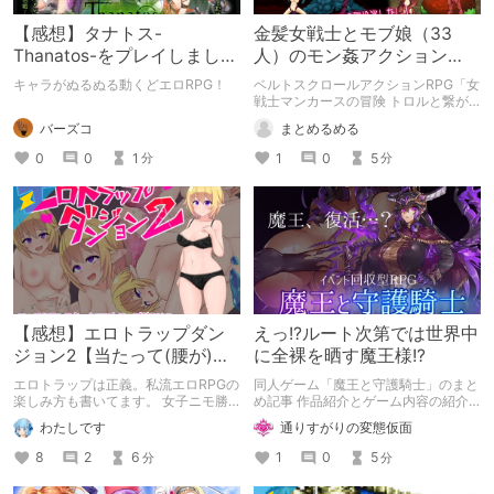
【感想】タナトス-
金髪女戦士とモブ娘（33
Thanatos-をプレイしまし
人）のモン姦アクション
た。【ネタバレ注意】
RPG「女戦士マンカースの
キャラがぬるぬる動くどエロRPG！
ベルトスクロールアクションRPG「女
冒険 トロルと繋がれし姫
戦士マンカースの冒険 トロルと繋が
れし姫君」の紹介です。
君」
バーズコ
まとめるめる
0
0
1
1
0
5
分
分
【感想】エロトラップダン
えっ!?ルート次第では世界中
ジョン2【当たって(腰が)砕
に全裸を晒す魔王様!?
けろ(意味深)なRPG】
エロトラップは正義。私流エロRPGの
同人ゲーム「魔王と守護騎士」のまと
楽しみ方も書いてます。 女子ニモ勝
め記事 作品紹介とゲーム内容の紹介
テズさんのエロトラップダンジョン2
になります。
わたしです
通りすがりの変態仮面
の感想記事です。 他にも感想記事を
書いてますので良かったらどうぞで
8
2
6
1
0
5
分
分
す！