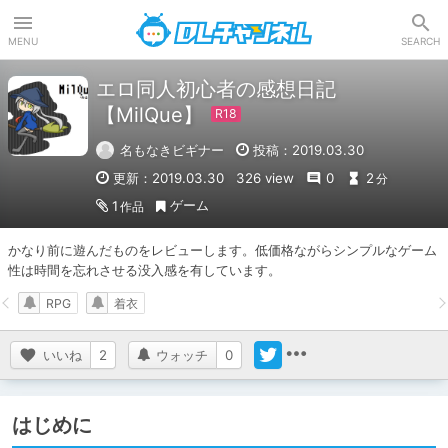
DLチャンネル
MENU
SEARCH
エロ同人初心者の感想日記
【MilQue】
名もなきビギナー
投稿：2019.03.30
更新：2019.03.30
326 view
0
2
分
ゲーム
1
作品
かなり前に遊んだものをレビューします。低価格ながらシンプルなゲーム
性は時間を忘れさせる没入感を有しています。
RPG
着衣
いいね
2
ウォッチ
0
はじめに