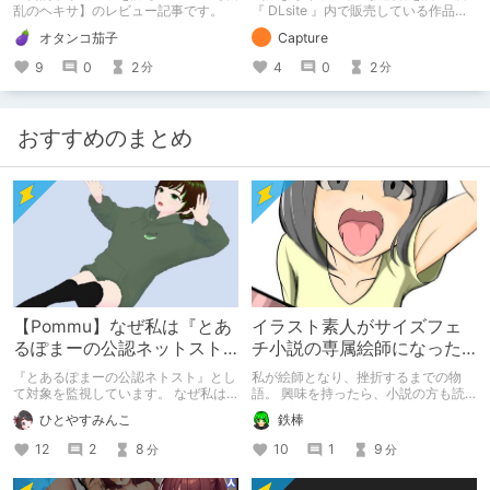
乱のヘキサ】のレビュー記事です。
『 DLsite 』内で販売している作品を
紹介する記事です。 投稿者：黒皮サ
オタンコ茄子
Capture
ハラ サークル：めぞパンプキン 作品
紹介：Hなことをしても誰にも気付か
9
0
2
4
0
2
分
分
れない世界 他
おすすめのまとめ
【Pommu】なぜ私は『とあ
イラスト素人がサイズフェ
るぽまーの公認ネットスト
チ小説の専属絵師になった
ーカー』になったのか【出
お話
『とあるぽまーの公認ネトスト』とし
私が絵師となり、挫折するまでの物
会い編】
て対象を監視しています。 なぜ私は
語。 興味を持ったら、小説の方も読
このような行動をとるに至ったのか。
んで欲しいなって感じ 私の絵を使っ
ひとやすみんこ
鉄棒
これまでのあゆみを振り返ります。
てくれてる小説書きさんのページＵＲ
Ｌ
12
2
8
10
1
9
分
分
https://www.pixiv.net/users/341489
73/novels?p=1