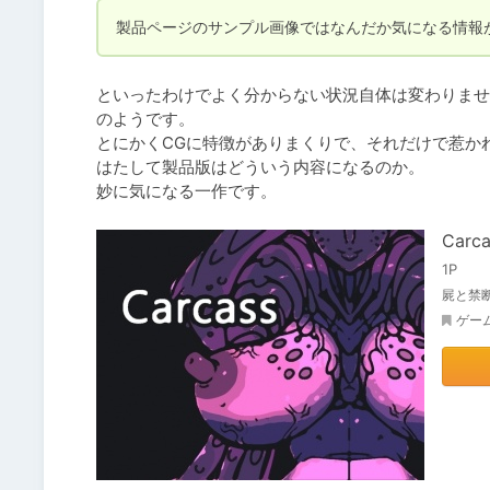
製品ページのサンプル画像ではなんだか気になる情報
といったわけでよく分からない状況自体は変わりませ
のようです。

とにかくCGに特徴がありまくりで、それだけで惹かれ
はたして製品版はどういう内容になるのか。

妙に気になる一作です。
Carca
1P
屍と禁
ゲー