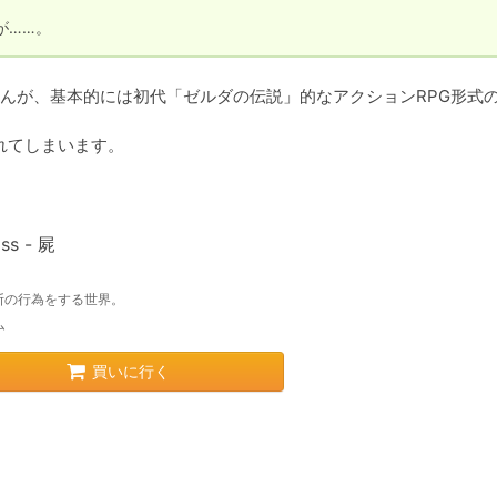
が……。
んが、基本的には初代「ゼルダの伝説」的なアクションRPG形式
てしまいます。

ss - 屍
断の行為をする世界。
ム
買いに行く