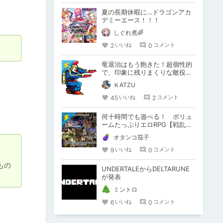
夏の長期休暇に…ドラゴンアカ
デミーエース！！！
しぐれ煮🌈
2
0
いいね
コメント
竜退治はもう飽きた！超個性的
で、印象に残りまくりな敵役を
紹介します！【悪役・敵キャ
ＫATZU
ラ】
45
2
いいね
コメント
何十時間でも遊べる！ ボリュ
ームたっぷりエロRPG【戦乱の
ヘキサ】
オタンコ茄子
9
0
いいね
コメント
もの
UNDERTALEからDELTARUNE
が発表
ミントロ
6
0
いいね
コメント