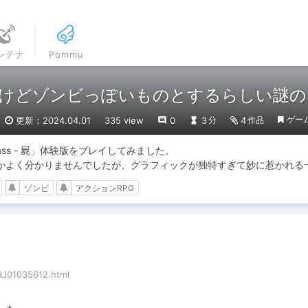
ンテナ
Pommu
どゾンビっぽいものとするらしい謎のRPG「
ゲー
更新：2024.04.01
335 view
0
3
4
分
作品
ss - 屍」体験版をプレイしてみました。

かよく分かりませんでしたが、グラフィックが独特すぎて妙に惹かれる
ゾンビ
アクションRPG
RJ01035612.html