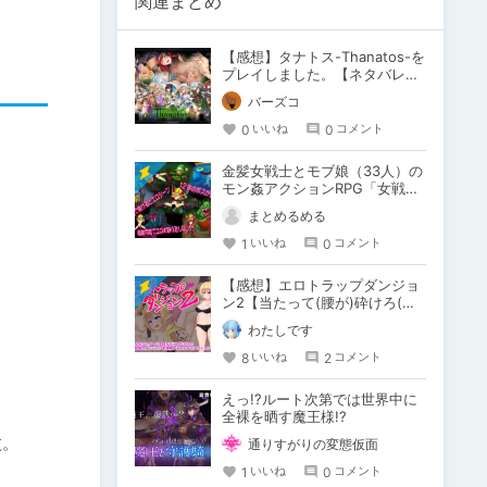
関連まとめ
【感想】タナトス-Thanatos-を
プレイしました。【ネタバレ注
意】
バーズコ
0
0
いいね
コメント
金髪女戦士とモブ娘（33人）の
モン姦アクションRPG「女戦士
マンカースの冒険 トロルと繋が
まとめるめる
れし姫君」
1
0
いいね
コメント
【感想】エロトラップダンジョ
ン2【当たって(腰が)砕けろ(意
味深)なRPG】
わたしです
8
2
いいね
コメント
えっ!?ルート次第では世界中に
全裸を晒す魔王様!?
。

通りすがりの変態仮面
1
0
いいね
コメント