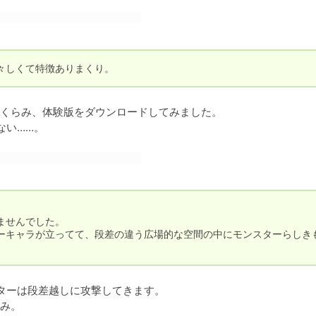
々しくて特徴ありまくり。
くらみ、体験版をダウンロードしてみました。

ない……。


せんでした。

ーキャラが立ってて、段差の違う広場的な空間の中にモンスターらしき
ターは段差越しに攻撃してきます。

み。
