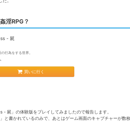
した。
姦淫RPG？
ss - 屍
断の行為をする世界。
ム
買いに行く
ss - 屍」の体験版をプレイしてみましたので報告します。

」と書かれているのみで、あとはゲーム画面のキャプチャーが数枚