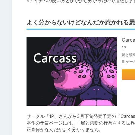
※アイテムの使い方とかが少し分かったので追記しま
よく分からないけどなんだか惹かれる屍
Carca
1P
屍と禁
ゲー
サークル「1P」さんから3月下旬発売予定の「Carca
本作の予告ページには、「屍と禁断の行為をする世界
正直何がなんだかよく分かりません。