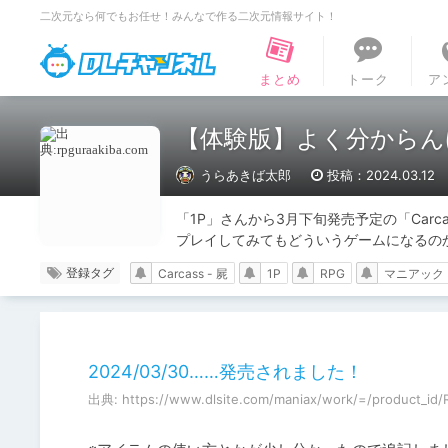
二次元なら何でもお任せ！みんなで作る二次元情報サイト！
DLチャンネル
まとめ
トーク
ア
【体験版】よく分からんけ
うらあきば太郎
投稿：2024.03.12
「1P」さんから3月下旬発売予定の「Carca
プレイしてみてもどういうゲームになるの
登録タグ
Carcass - 屍
1P
RPG
マニアック
2024/03/30……発売されました！
出典: https://www.dlsite.com/maniax/work/=/product_id/