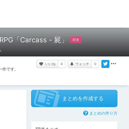
Carcass - 屍」
ム
いいね
4
ウォッチ
0
一作です。
まとめを作成する
まとめの作り方