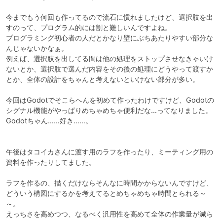
今までもう何回も作ってるので流石に慣れましたけど、選択肢を出
すのって、プログラム的には割と難しいんですよね。

プログラミング初心者の人だとかなり壁にぶちあたりやすい部分な
んじゃないかなぁ。

例えば、選択肢を出してる間は他の処理をストップさせなきゃいけ
ないとか、選択肢で選んだ内容をその後の処理にどうやって渡すか
とか、全体の設計をちゃんと考えないといけない部分が多い。

今回はGodotでそこらへんを初めて作ったわけですけど、Godotの
シグナル機能がやっぱりめちゃめちゃ便利だな…ってなりました。

Godotちゃん……好き……。

午後はタコイカさんに渡す用のラフを作ったり、ミーティング用の
資料を作ったりしてました。

ラフを作るの、描くだけならそんなに時間かからないんですけど、
どういう構図にするかを考えてるとめちゃめちゃ時間とられる～
～。

えっちさを高めつつ、なるべく汎用性を高めて全体の作業量が減ら