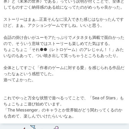
界》と《未来の世界》である」っていう説明が付くことで、全体と
してものすごく納得感のある絵になってたのがめっちゃ良かった。

ストーリーはまぁ…正直そんなに没入できた感じはなかったんです
けど、まぁ、アクションゲームですしね。いいと思う。

会話の掛け合いがユーモアたっぷりでメタネタも満載で面白かった
ので、そういう意味ではストーリーも楽しめてた気はする。

ちょこちょこ「それ●●（レトロゲーム）のアレじゃん！！」みた
いなのもあって、つい噴き出して笑っちゃうところもあったり。

全体としてすごく「作者のゲームに対する愛」を感じられる作品だ
ったなぁという感想でした。

遊べてよかった。

これでやっと万全な状態で遊べるってことで、「Sea of Stars」も
ちょこちょこ遊び始めています。

「The Messenger」のキャラとか世界観がどう関わってくるのか
も含めて、楽しんでいけたらいいなぁ。