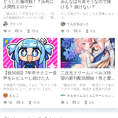
どうした倫理観！？浜死に
みんなは可哀そうなので抜
人間性エロゲー
ける？ 抜けない？
『掻き出し！子宮ラビリンス』 『行
そして助けているところを想像しちゃ
け!! 秘密結社デッドバニー団』 『勇者
う。
ミアとツンツン猫サキュバス ~それで
フリッツ
てんがるはっと
も勇者はコロせない!~』 『めいどいん
めいど！』 本記事はねくすとテーマ
6
0
15
15
6
5
分
分
「人に薦めづらいけど好きな作
品」”ではない”です。 好きだったら人
に薦めるのは当たり前だよなぁ！？
【祝50回】7年半チクニー音
二次元ドリームノベルズ待
声をレビューし続けた人
望の新刊配信開始！性と愛
が渦巻く、ファンタジー官
大体隔月で投稿してきた『チクニー音
『魔法少女・芽依 ～救済という名の
能小説開幕！
声作品レビュー』がついに【その
フタナリ快楽、相克する運命の少女た
50】を迎えました！ 約7年半チクニー
ち～』 小説：089タロー イラス
むしこ
キルタイムコミュニケーション（KTC）の作品を一人でも多くの人に知ってほしい人
し続け、おシコり報告をしてきただけ
ト：鳩春 一気に上・下巻が同時配
ですけど記念は記念。 皆様への感謝
信！
18
0
11
3
0
2
分
分
を伝えたり、これまでの投稿を振り返
ります。