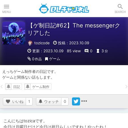
DLチャンネル
MENU
SEARCH
【ゲ制日記#62】The messengerク
リアした
tozicode
投稿：2023.10.09
更新：2023.10.09
85 view
0
3
分
ゲーム
0
作品
えっちゲーム制作者の日記です。

ゲームと関係ない話もします。
日記
ゲーム制作
いいね
1
ウォッチ
0
こんにちはtozicaです。

今日は月曜日だけど今日は祝日らしいですね！やったね！
