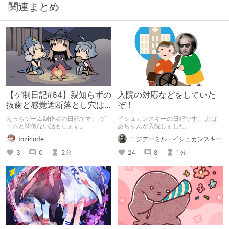
関連まとめ
【ゲ制日記#64】親知らずの
入院の対応などをしていた
抜歯と感覚遮断落とし穴は
ぞ！
だいたい一緒
えっちゲーム制作者の日記です。 ゲ
イシュカンスキーの日記です。 おば
ームと関係ない話もします。
あちゃんが入院しました。
tozicode
ニジデーミル・イシュカンスキー
3
0
2
24
8
1
分
分