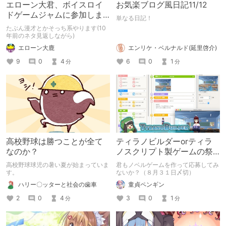
エローン大君、ボイスロイ
お気楽ブログ風日記11/12
ドゲームジャムに参加しま
単なる日記！
す！
たぶん漫才とかそっち系やります(10
年前のネタ見返しながら)
エローン大鹿
エンリケ・ベルナルド(延里啓介)
9
0
4
6
0
1
分
分
高校野球は勝つことが全て
ティラノビルダーorティラ
なのか？
ノスクリプト製ゲームの祭
典『ティラノゲームフェス
高校野球球児の暑い夏が始まっていま
君もノベルゲームを作って応募してみ
2019』作品募集中！
す。
ないか？（８月３１日〆切）
ハリー〇ッターと社会の歯車
童貞ペンギン
2
0
4
3
0
1
分
分