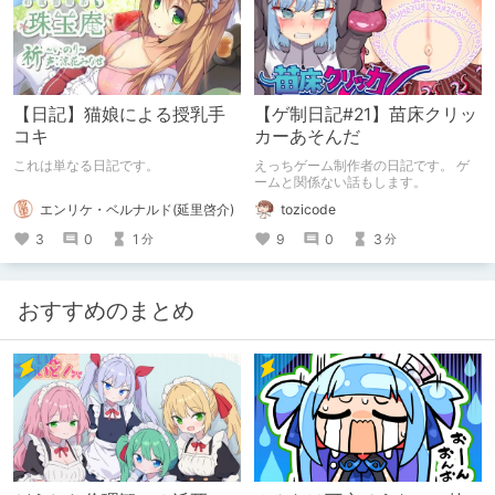
【日記】猫娘による授乳手
【ゲ制日記#21】苗床クリッ
コキ
カーあそんだ
これは単なる日記です。
えっちゲーム制作者の日記です。 ゲ
ームと関係ない話もします。
エンリケ・ベルナルド(延里啓介)
tozicode
3
0
1
9
0
3
分
分
おすすめのまとめ