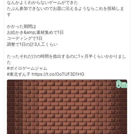
なんかよくわからないゲームができた

たぶん参加できないのでお題に沿えるようならこれを投稿しま
す

かかった期間は

お絵かき&amp;素材集めで1日

コーディングで1日

調整で1日の計3人工くらい

たったそれだけの時間を捻出するのに1ヶ月半くらいかかりまし
た

#ボイロゲームジャム

#東北ずん子 https://t.co/OoTUF3D1HG