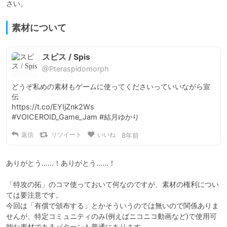
さい。
素材について
スピス / Spis
@Pteraspidomorph
どうぞ私めの素材もゲームに使ってくださいっていいながら宣
伝

https://t.co/EYIjZnk2Ws

#VOICEROID_Game_Jam #結月ゆかり
返信
リツイート
いいね
8年前
ありがとう……！ありがとう……！

「特攻の拓」のコマ使っておいて何なのですが、素材の権利につい
ては要注意です。

今回は「有償で頒布する」とかそういうのでは無いので関係ありま
せんが、特定コミュニティのみ(例えばニコニコ動画など)で使用可
能な素材であるパターンも普通にあります。
