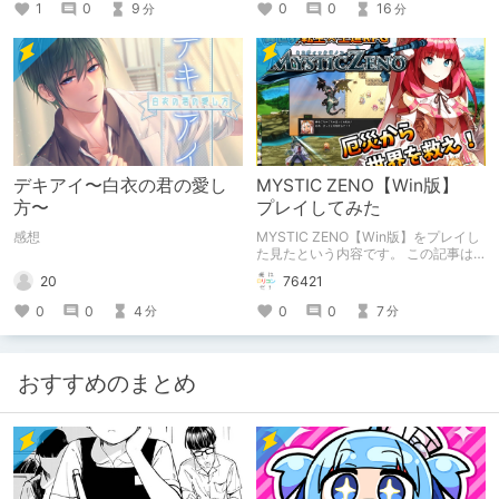
「お出かけの記録」。
1
0
9
0
0
16
分
分
デキアイ〜白衣の君の愛し
MYSTIC ZENO【Win版】
方〜
プレイしてみた
感想
MYSTIC ZENO【Win版】をプレイし
た見たという内容です。 この記事は
通常のクリエイターズ記事です。
20
76421
0
0
4
0
0
7
分
分
おすすめのまとめ