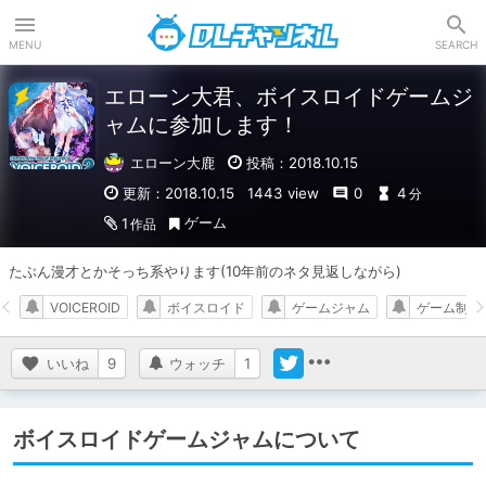
DLチャンネル
MENU
SEARCH
エローン大君、ボイスロイドゲームジ
ャムに参加します！
エローン大鹿
投稿：2018.10.15
更新：2018.10.15
1443 view
0
4
分
ゲーム
1
作品
たぶん漫才とかそっち系やります(10年前のネタ見返しながら)
VOICEROID
ボイスロイド
ゲームジャム
ゲーム制作
いいね
9
ウォッチ
1
ボイスロイドゲームジャムについて