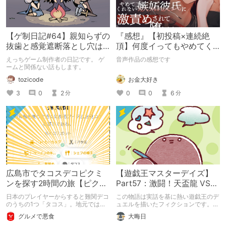
【ゲ制日記#64】親知らずの
『感想』【初投稿×連続絶
抜歯と感覚遮断落とし穴は
頂】何度イってもやめてく
だいたい一緒
れない嫉妬彼氏に激責めさ
えっちゲーム制作者の日記です。 ゲ
音声作品の感想です
れて堕とされる。
ームと関係ない話もします。
お金大好き
tozicode
0
0
6
3
0
2
分
分
広島市でタコスデコピクミ
【遊戯王マスターデイズ】
ンを探す2時間の旅【ピクミ
Part57：激闘！天盃龍 VS
ンブルーム / Pikmin
千年D【架空デュエル】
日本のプレイヤーからすると難関デコ
この物語は実話を基に熱い遊戯王のデ
Bloom】
のうちの1つ「タコス」。地元では見
ュエルを描いたフィクションです。
つけられなかった男が広島で探す旅を
（自分用メモ：2025-05-14）
グルメで悪食
大晦日
お送りします。ねくすと5月のテーマ