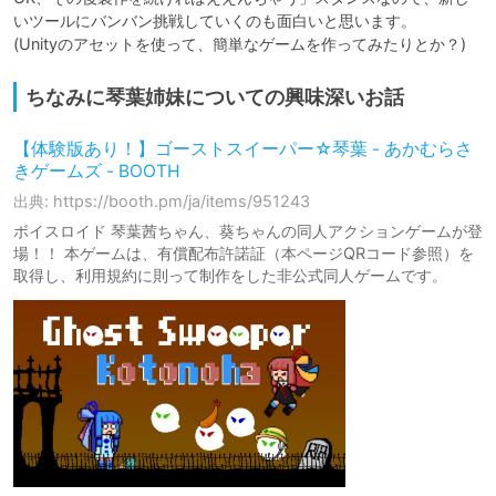
いツールにバンバン挑戦していくのも面白いと思います。

ちなみに琴葉姉妹についての興味深いお話
【体験版あり！】ゴーストスイーパー☆琴葉 - あかむらさ
きゲームズ - BOOTH
出典: https://booth.pm/ja/items/951243
ボイスロイド 琴葉茜ちゃん、葵ちゃんの同人アクションゲームが登
場！！ 本ゲームは、有償配布許諾証（本ページQRコード参照）を
取得し、利用規約に則って制作をした非公式同人ゲームです。