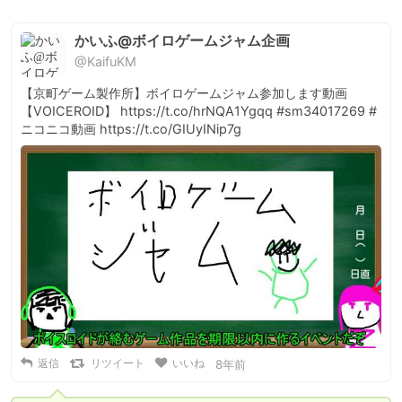
かいふ@ボイロゲームジャム企画
@KaifuKM
【京町ゲーム製作所】ボイロゲームジャム参加します動画
【VOICEROID】 https://t.co/hrNQA1Ygqq #sm34017269 #
ニコニコ動画 https://t.co/GIUyINip7g
返信
リツイート
いいね
8年前