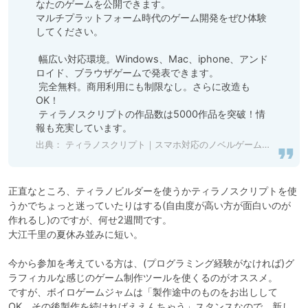
なたのゲームを公開できます。 

マルチプラットフォーム時代のゲーム開発をぜひ体験
してください。

 幅広い対応環境。Windows、Mac、iphone、アンド
ロイド、ブラウザゲームで発表できます。

 完全無料。商用利用にも制限なし。さらに改造も
OK！

 ティラノスクリプトの作品数は5000作品を突破！情
報も充実しています。
出典：
ティラノスクリプト｜スマホ対応のノベルゲームエンジン、アプリ化にも対応。無料。
正直なところ、ティラノビルダーを使うかティラノスクリプトを使
うかでちょっと迷っていたりはする(自由度が高い方が面白いのが
作れるし)のですが、何せ2週間です。

大江千里の夏休み並みに短い。

今から参加を考えている方は、(プログラミング経験がなければ)グ
ラフィカルな感じのゲーム制作ツールを使くるのがオススメ。

ですが、ボイロゲームジャムは「製作途中のものをお出しして
OK、その後製作を続ければええんちゃう」スタンスなので、新し