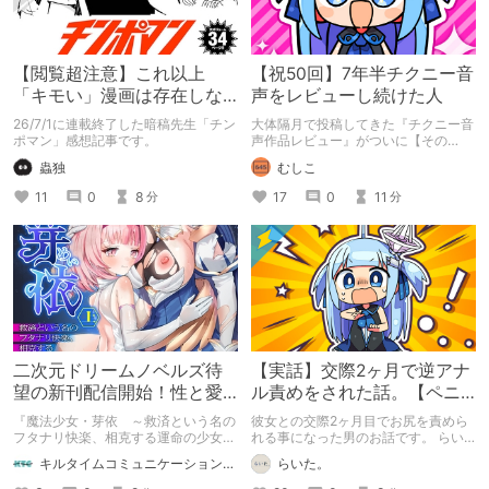
【閲覧超注意】これ以上
【祝50回】7年半チクニー音
「キモい」漫画は存在しな
声をレビューし続けた人
い？チンポマンとかいう
26/7/1に連載終了した暗稿先生「チン
大体隔月で投稿してきた『チクニー音
「魂の殺人」の完成形
ポマン」感想記事です。
声作品レビュー』がついに【その
50】を迎えました！ 約7年半チクニー
蟲独
むしこ
し続け、おシコり報告をしてきただけ
ですけど記念は記念。 皆様への感謝
11
0
8
17
0
11
分
分
を伝えたり、これまでの投稿を振り返
ります。
二次元ドリームノベルズ待
【実話】交際2ヶ月で逆アナ
望の新刊配信開始！性と愛
ル責めをされた話。【ペニ
が渦巻く、ファンタジー官
バン】
『魔法少女・芽依 ～救済という名の
彼女との交際2ヶ月目でお尻を責めら
能小説開幕！
フタナリ快楽、相克する運命の少女た
れる事になった男のお話です。 らい
ち～』 小説：089タロー イラス
た。のエチエチ体験談#2【逆アナ
キルタイムコミュニケーション（KTC）の作品を一人でも多くの人に知ってほしい人
らいた。
ト：鳩春 一気に上・下巻が同時配
ル】
信！