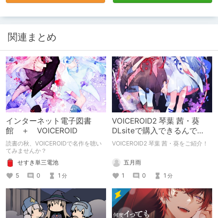
関連まとめ
インターネット電子図書
VOICEROID2 琴葉 茜・葵
館 ＋ VOICEROID
DLsiteで購入できるんで
す！
読書の秋、VOICEROIDで名作を聴い
VOICEROID2 琴葉 茜・葵をご紹介！
てみませんか？
五月雨
せすき単三電池
1
0
1
5
0
1
分
分