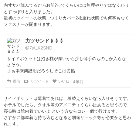
内寸サバ読んでるだろお前?ってくらいには無理やりではなくわり
とすっぽりと入りました。

最初のツイートの状態…つまりカバー2枚重ね状態でも何事もなく
ファスナーが閉まります。
力ツサンド💉💉💉
@7st_K2SND
サイドポケットは抱き枕が厚いから少し薄手のものしか入らな
さそう。

まぁ本来楽譜用だろうしそこは妥協
返信
リツイート
いいね
4年前
サイドポケットは薄着であれば、着替えくらいなら入りそうです。

ホテルでしたら、タオル等のアメニティくらいはあると思うので、
寝る時は館内着でいいよ!という方ならコレ一個で行けます。

さすがに部屋着も持ち込むとなると別途リュック等が必要かと思わ
れます。