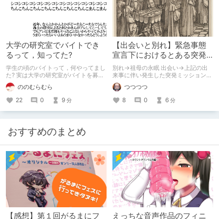
大学の研究室でバイトでき
【出会いと別れ】緊急事態
るって，知ってた?
宣言下におけるとある突発
的ミッションの遂行につい
学生の頃のバイトって，何やってまし
別れ→祖母の永眠 出会い→上記の出
て【体験談】
た? 実は大学の研究室がバイトを募集
来事に伴い発生した突発ミッション
していることもあるんですよね． 時
と、かなり強引な解釈でお送りしま
ののむらむら
つつつつ
給は高めだし良い経験もできるし悪く
す。 現実の死を題材としております
ないよ．
が、さほど湿っぽくはなく、むしろ不
22
0
9
8
0
6
分
分
謹慎と怒られてもしかたのないような
要旨です。また身バレを避けるため、
ところどころにフェイクを仕込んでお
ります。
おすすめのまとめ
【感想】第１回がるまにフ
えっちな音声作品のフィニ