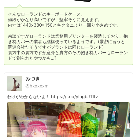
そんなローランドのキーボードケース。

値段がかなり高いですが、堅牢そうに見えます。

内寸は1440x380x150とキクタニより一回り小さめです。

余談ですがローランドは業務用プリンターを製造しており、抱
き枕カバーの業者も結構使っているようです。(厳密に言うと
関連会社だそうですがブランドは同じローランド)

裏方中の裏方ですが意外と貴方のその抱き枕カバーもローラン
ドで刷られたやつかも…?
みづき
@hxxxxxm
わけがわからないよ！ https://t.co/yIagbJTIfv