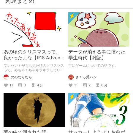
関連まとめ
あの頃のクリスマスって、
データが消える事に慣れた
良かったよな【R18 Advent
学生時代【雑記】
Calendar 2024】
プレゼントがもらえた頃のクリスマス
主にゲームについての話です。
って、めちゃくちゃキラキラしていま
したよね。あの頃のワクワク感を返し
さくっ兎パン
ののむらむら
て欲しい。DLチャンネルR18 Advent
Calendar 2024の12/25分の記事で
11
2
6
11
0
4
分
分
す。
夢の中で回された話。
サッカーしようぜ！お前ボ