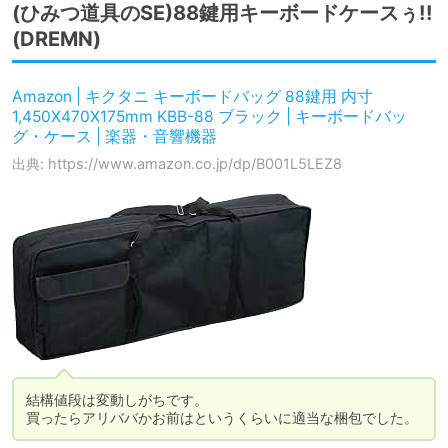
(ひみつ道具のSE)88鍵用キーボードケースぅ!!
(DREMN)
Amazon | キクタニ キーボードバッグ 88鍵用 内寸
1,450X470X175mm KBB-88 ブラック | キーボードバッ
グ・ケース | 楽器・音響機器
出典: https://www.amazon.co.jp/dp/B001L5LEZ8
結構値段は変動しがちです。

買ったらアリババかお前はというくらいに適当な梱包でした。