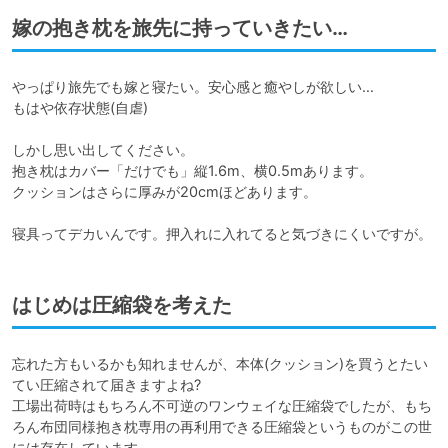
嫁の抱き枕を旅先に持っていきたい…
やっぱり旅先でも嫁と寝たい。安心感と癒やしが欲しい…

もはや依存状態(自虐)

しかし思い出してください。

抱き枕はカバー「だけでも」縦1.6m、横0.5mあります。

クッションはさらに厚みが20cmほどあります。

寝具ってデカいんです。押入れに入れてると気づきにくいですが。
はじめは圧縮袋を考えた
忘れた方もいるかも知れませんが、本体(クッション)を買うとたい
てい圧縮されて届きますよね?

工場出荷時はもちろん不可逆のワンウェイな圧縮袋でしたが、もち
ろん布団同様抱き枕専用の再利用できる圧縮袋というものがこの世
には存在しています。