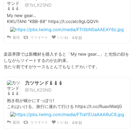
@7st_K2SND
My new gear…

KIKUTANI "KBB-88" https://t.co/atc9gLQQVh
返信
リツイート
いいね
4年前
楽器界隈では新機材を購入すると「My new gear…」と光悦の顔を
しながらツイートするのがお約束。

当たり前ですがケースもとんでもなくデカいです。
力ツサンド💉💉💉
@7st_K2SND
抱き枕が確かにすっぽり!

これはいける。旅行に連れて行ける https://t.co/RuaxlWatjG
返信
リツイート
いいね
4年前