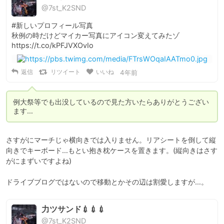
@7st_K2SND
#新しいプロフィール写真 

秋例の時だけどマイカー写真にアイコン変えてみたゾ 
https://t.co/kPFJVXOvIo
返信
リツイート
いいね
4年前
例大祭等でも出没しているので見た方いたらありがとうござい
ます…
さすがにマーチじゃ横向きでは入りません。リアシートを倒して縦
向きでキーボード…もとい抱き枕ケースを置きます。(縦向きはさす
がにまずいですよね)

ドライブブログではないので移動とかその辺は割愛しますが…。
力ツサンド💉💉💉
@7st_K2SND