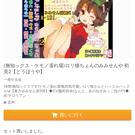
(無知ックス・ケモノ濡れ場)ロリ猫ちぇんのみみせんや 初
見2【とうほうや】
一発やる会
18禁!無知ックスです!ケモノ濡れ場!無邪気可愛いロリ猫さんとハッスルハッス
ル!♪【東方みみせん第5弾】◆CV:藤村莉央(なんと、あのねずみっこ役の!?)◆
絵:チロリアン
音声
買いに行く
セット買いしました。
