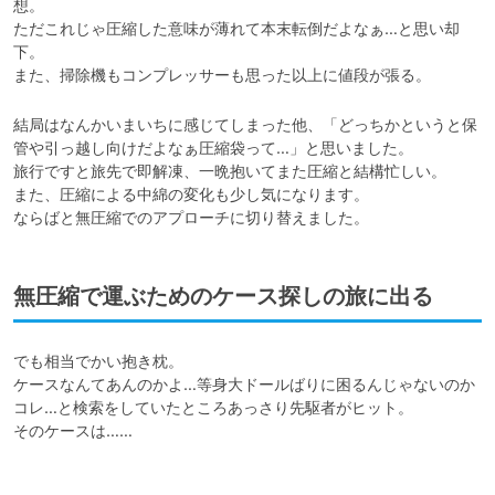
想。

ただこれじゃ圧縮した意味が薄れて本末転倒だよなぁ…と思い却
下。

また、掃除機もコンプレッサーも思った以上に値段が張る。
結局はなんかいまいちに感じてしまった他、「どっちかというと保
管や引っ越し向けだよなぁ圧縮袋って…」と思いました。

旅行ですと旅先で即解凍、一晩抱いてまた圧縮と結構忙しい。

また、圧縮による中綿の変化も少し気になります。

ならばと無圧縮でのアプローチに切り替えました。
無圧縮で運ぶためのケース探しの旅に出る
でも相当でかい抱き枕。

ケースなんてあんのかよ…等身大ドールばりに困るんじゃないのか
コレ…と検索をしていたところあっさり先駆者がヒット。

そのケースは……