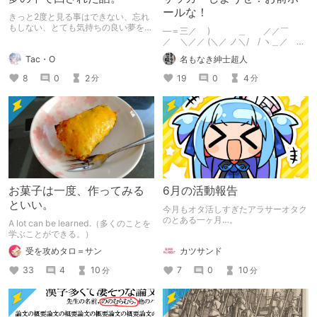
ールな！
きっと2度と見る事はできない、忘れ
もしない、とても気持ちの良い夢を見
―＝三／ ) ＿ ／／￣
た。 その時の夢の内容を書いただけ
／ ＼／／ (＼／ ノ＼/ / ヽ＿／
の記事。
/ / ( ＼∧∧ (
Tac・O
名もなき紳士超人
(Д^ ) ＼＿/ / ｜ (＿
＿/イ|
8
0
2
19
0
4
分
分
お菓子は一度、作ってみる
6月の活動報告
といい。
今月もオタ活しすぎたアラサーオタク
のとある一ヶ月…。
A lot can be learned.（多くのことを
学ぶことができる。）
カツサンド
受を攻めタロ＝サン
7
0
10
33
4
10
分
分