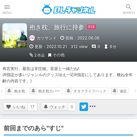
DLチャンネル
MENU
SEARCH
抱き枕、旅行に持参
カツサンド
投稿：2022.06.06
更新：2022.10.21
312 view
0
6
分
その他
2
作品
有言実行。最良は非圧縮。音楽と一緒だね!

(R指定が多いジャンルのグッズゆえ一応R指定にしてあります。概ね全年
齢の内容です。)
抱き枕
抱き枕カバー
オタクライフハック
遠征
いいね
17
ウォッチ
0
前回までのあら"すじ"