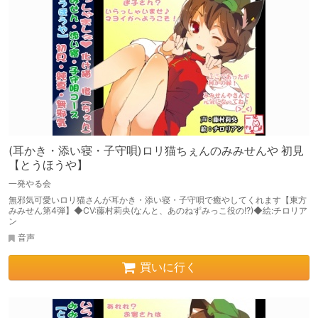
(耳かき・添い寝・子守唄)ロリ猫ちぇんのみみせんや 初見
【とうほうや】
一発やる会
無邪気可愛いロリ猫さんが耳かき・添い寝・子守唄で癒やしてくれます【東方
みみせん第4弾】◆CV:藤村莉央(なんと、あのねずみっこ役の!?)◆絵:チロリア
ン
音声
買いに行く