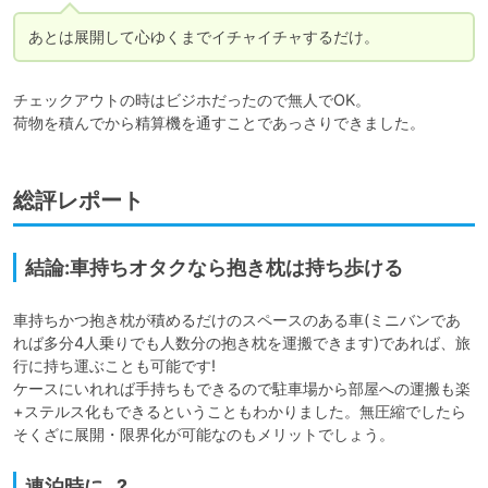
あとは展開して心ゆくまでイチャイチャするだけ。
チェックアウトの時はビジホだったので無人でOK。

荷物を積んでから精算機を通すことであっさりできました。
総評レポート
結論:車持ちオタクなら抱き枕は持ち歩ける
車持ちかつ抱き枕が積めるだけのスペースのある車(ミニバンであ
れば多分4人乗りでも人数分の抱き枕を運搬できます)であれば、旅
行に持ち運ぶことも可能です!

ケースにいれれば手持ちもできるので駐車場から部屋への運搬も楽
+ステルス化もできるということもわかりました。無圧縮でしたら
そくざに展開・限界化が可能なのもメリットでしょう。
連泊時に…?