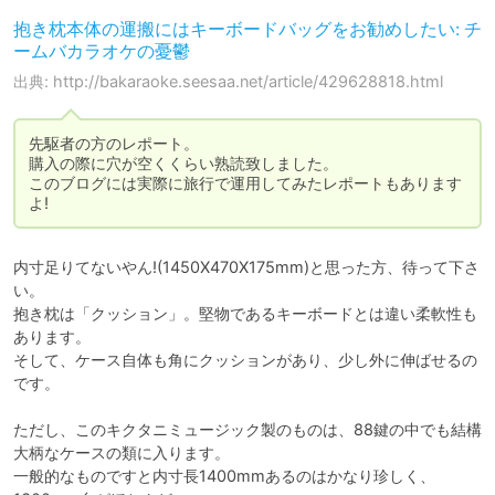
抱き枕本体の運搬にはキーボードバッグをお勧めしたい: チ
ームバカラオケの憂鬱
出典: http://bakaraoke.seesaa.net/article/429628818.html
先駆者の方のレポート。

購入の際に穴が空くくらい熟読致しました。

このブログには実際に旅行で運用してみたレポートもあります
よ!
内寸足りてないやん!(1450X470X175mm)と思った方、待って下さ
い。

抱き枕は「クッション」。堅物であるキーボードとは違い柔軟性も
あります。

そして、ケース自体も角にクッションがあり、少し外に伸ばせるの
です。

ただし、このキクタニミュージック製のものは、88鍵の中でも結構
大柄なケースの類に入ります。

一般的なものですと内寸長1400mmあるのはかなり珍しく、