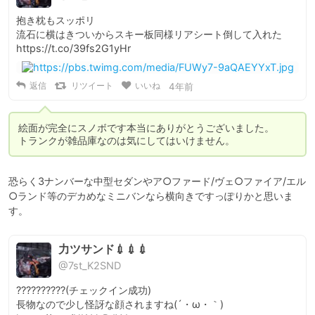
抱き枕もスッポリ

流石に横はきついからスキー板同様リアシート倒して入れた 
https://t.co/39fs2G1yHr
返信
リツイート
いいね
4年前
絵面が完全にスノボです本当にありがとうございました。

トランクが雑品庫なのは気にしてはいけません。
恐らく3ナンバーな中型セダンやア○ファード/ヴェ○ファイア/エル
○ランド等のデカめなミニバンなら横向きですっぽりかと思いま
す。
力ツサンド💉💉💉
@7st_K2SND
??????????(チェックイン成功)

長物なので少し怪訝な顔されますね(´・ω・｀) 