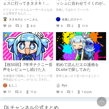
ェスに行ってきタヌキ！
ッシュに合わせてイくのが
【レポ】
下手すぎる【失敗した話】
クリエイターさんもユーザーさんもみ
失敗してばかり てへぺろ
んな実在するんだ……
名無しのスケベ
タヌキのとぅーこさん
9
2
11
29
2
8
分
分
【祝50回】7年半チクニー音
初めて読んだエロ漫画を
声をレビューし続けた人
DLsiteで探してみた
大体隔月で投稿してきた『チクニー音
意外とあっさり見つかりました！
声作品レビュー』がついに【その
50】を迎えました！ 約7年半チクニー
Ryo
むしこ
し続け、おシコり報告をしてきただけ
ですけど記念は記念。 皆様への感謝
4
1
1
17
0
11
分以内
分
を伝えたり、これまでの投稿を振り返
ります。
DLチャンネル公式まとめ