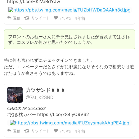
https://t.co/HKrVaBdYJw
返信
リツイート
いいね
4年前
フロントのおねーさんにチラ見はされましたが言及まではされ
ず。コスプレか何かと思ったのでしょうか。
特に何も言われずにチェックインできました。

ただ、エレベーターだとさすがに邪魔になりそうなので相乗りは避
けたほうが良さそうではありますね。
力ツサンド💉💉💉
@7st_K2SND
𝐶𝐻𝐸𝐶𝐾 𝐼𝑁 𝑆𝑈𝐶𝐶𝐸𝑆𝑆

#抱き枕カバー https://t.co/xS4IyQ9V62
返信
リツイート
いいね
4年前