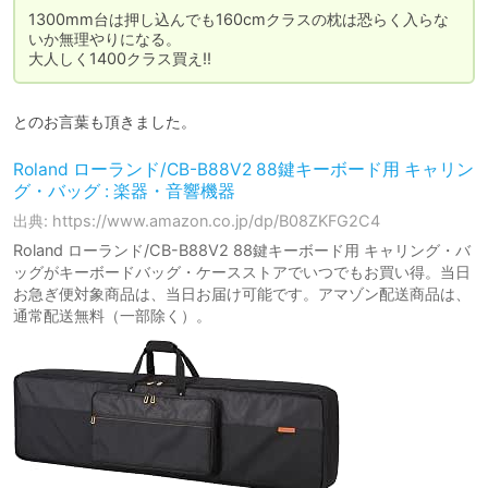
1300mm台は押し込んでも160cmクラスの枕は恐らく入らな
いか無理やりになる。

大人しく1400クラス買え!!
とのお言葉も頂きました。
Roland ローランド/CB-B88V2 88鍵キーボード用 キャリン
グ・バッグ : 楽器・音響機器
出典: https://www.amazon.co.jp/dp/B08ZKFG2C4
Roland ローランド/CB-B88V2 88鍵キーボード用 キャリング・バ
ッグがキーボードバッグ・ケースストアでいつでもお買い得。当日
お急ぎ便対象商品は、当日お届け可能です。アマゾン配送商品は、
通常配送無料（一部除く）。