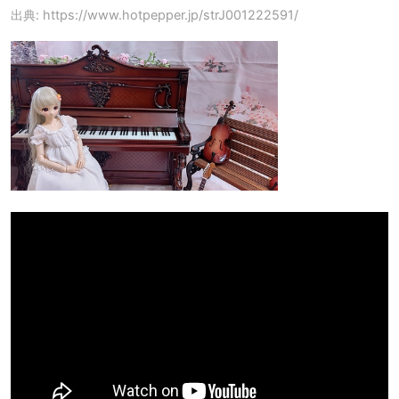
出典: https://www.hotpepper.jp/strJ001222591/