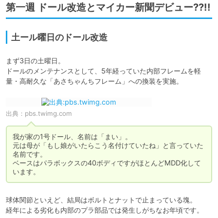
第一週 ドール改造とマイカー新聞デビュー??!!
土ール曜日のドール改造
まず3日の土曜日。

ドールのメンテナンスとして、5年経っていた内部フレームを軽
量・高耐久な「あさちゃんちフレーム」への換装を実施。
出典：
pbs.twimg.com
我が家の1号ドール、名前は「まい」。

元は母が「もし娘がいたらこう名付けていたね」と言っていた
名前です。

ベースはパラボックスの40ボディですがほとんどMDD化して
います。
球体関節といえど、結局はボルトとナットで止まっている塊。

経年による劣化も内部のプラ部品では発生しがちなお年頃です。
