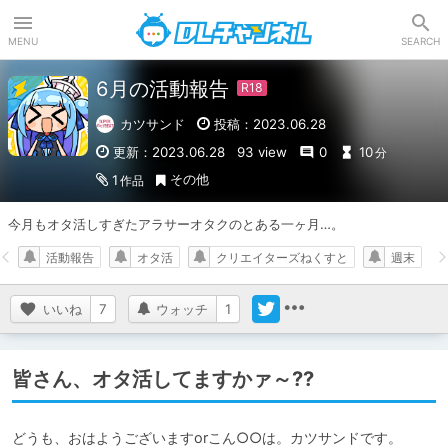
DLチャンネル
MENU
SEARCH
6月の活動報告
カツサンド
投稿：2023.06.28
更新：2023.06.28
93 view
0
10
分
その他
1
作品
今月もオタ活しすぎたアラサーオタクのとある一ヶ月…。
活動報告
オタ活
クリエイターズねくすと
週末
いいね
7
ウォッチ
1
皆さん、オタ活してますかァ～??
どうも、おはようございますorこん○○は。カツサンドです。
