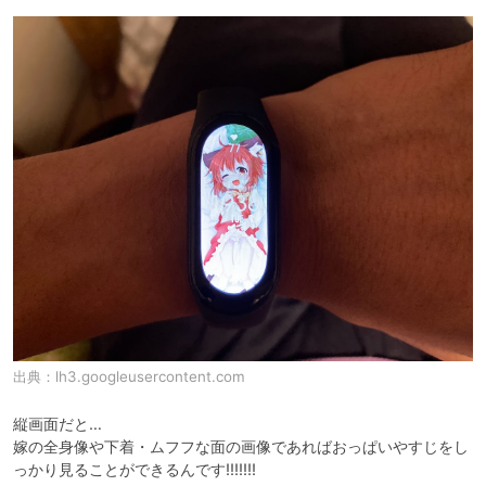
出典：
lh3.googleusercontent.com
縦画面だと…

嫁の全身像や下着・ムフフな面の画像であればおっぱいやすじをし
っかり見ることができるんです!!!!!!!