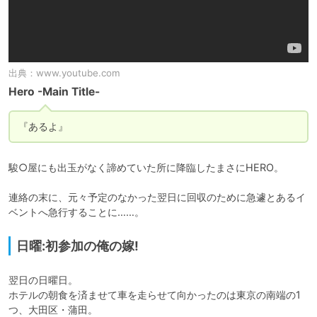
出典：
www.youtube.com
Hero -Main Title-
『あるよ』
駿○屋にも出玉がなく諦めていた所に降臨したまさにHERO。

連絡の末に、元々予定のなかった翌日に回収のために急遽とあるイ
ベントへ急行することに……。
日曜:初参加の俺の嫁!
翌日の日曜日。

ホテルの朝食を済ませて車を走らせて向かったのは東京の南端の1
つ、大田区・蒲田。