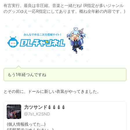
有言実行。最良は非圧縮。音楽と一緒だね! (R指定が多いジャンル
のグッズゆえ一応R指定にしてあります。概ね全年齢の内容です。)
もう1年経つんですね
とその前に、ドールに新しい衣装がやってきました。
力ツサンド💉💉💉💉
@7st_K2SND
(個人情報残ってた…)

(汚部屋でごめんなさい…)
