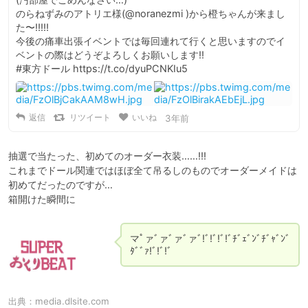
のらねずみのアトリエ様(@noranezmi )から橙ちゃんが来まし
た〜!!!!!

今後の痛車出張イベントでは毎回連れて行くと思いますのでイ
ベントの際はどうぞよろしくお願いします!!

#東方ドール https://t.co/dyuPCNKIu5
返信
リツイート
いいね
3年前
抽選で当たった、初めてのオーダー衣装……!!!

これまでドール関連ではほぼ全て吊るしのものでオーダーメイドは
初めてだったのですが…

箱開けた瞬間に
マﾟァﾞァﾞァﾞァﾞ!ﾞ!ﾞ!ﾞ!ﾞﾁﾞｪﾞﾝﾞﾁﾞｬﾞﾝﾞ
ﾀﾞﾞｧ!ﾞ!ﾞ!ﾞ
出典：
media.dlsite.com