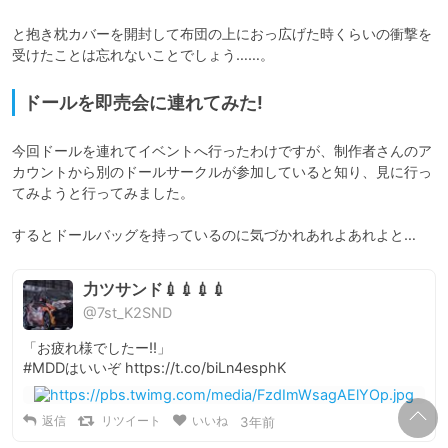
と抱き枕カバーを開封して布団の上におっ広げた時くらいの衝撃を
受けたことは忘れないことでしょう……。
ドールを即売会に連れてみた!
今回ドールを連れてイベントへ行ったわけですが、制作者さんのア
カウントから別のドールサークルが参加していると知り、見に行っ
てみようと行ってみました。

するとドールバッグを持っているのに気づかれあれよあれよと…
力ツサンド💉💉💉💉
@7st_K2SND
「お疲れ様でしたー!!」

#MDDはいいぞ https://t.co/biLn4esphK
返信
リツイート
いいね
3年前