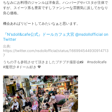
ちなみにお料理のジャンルは洋食店。ハンバーグやパスタが主体で
すが、スイーツ系も豊富ですしファンシーな雰囲気に反してかなり
良心価格。

機会あればリピートしてみたいなぁと思います。
『N'sdoll&cafe公式』ドールカフェ大宮 @nsdollofficial on
Twitter
出典:
https://twitter.com/nsdollofficial/status/166994544930914713
7
うちの子も参戦させて頂きましたプチプチ撮影会📸 #nsdollcafe
#魔理沙 #ドール好き 💖