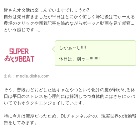
皆さんオタ活は楽しんでいますでしょうか?

自分は先日書きましたが平日はとにかく忙しく帰宅後はでぃーえる
農場のクリックや新着記事を眺めながらボーッと動画を見て就寝…
という感じです…。
しかぁ～し!!!!

休日は、別ゥ～!!!!!!!!
出典：
media.dlsite.com
そう。普段おどおどした陰キャなやつという化けの皮が剥がれる休
日は平日のストレスを心理的には解消しつつ身体的にはさらにシバ
いてでもオタクをエンジョイしています。

特に今月は濃厚だったため、DLチャンネル外の、現実世界の活動報
告をしてみます。