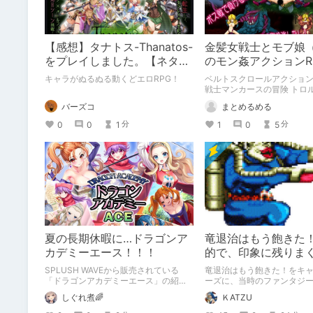
【感想】タナトス-Thanatos-
金髪女戦士とモブ娘（
をプレイしました。【ネタバ
のモン姦アクションR
レ注意】
戦士マンカースの冒険
キャラがぬるぬる動くどエロRPG！
ベルトスクロールアクション
と繋がれし姫君」
戦士マンカースの冒険 トロ
し姫君」の紹介です。
バーズコ
まとめるめる
0
0
1
1
0
5
分
分
夏の長期休暇に…ドラゴンア
竜退治はもう飽きた
カデミーエース！！！
的で、印象に残りま
役を紹介します！【
SPLUSH WAVEから販売されている
竜退治はもう飽きた！をキ
キャラ】
「ドラゴンアカデミーエース」の紹介
ーズに、当時のファンタジー
です。 最後にしぐれ煮からお得情報
ムに後ろ足で砂をかけた、
しぐれ煮🌈
ＫATZU
が！！？ 最後までお見逃しなく🌟
ンな世界観と作風が魅力の
ックス」の1～4の中で、た