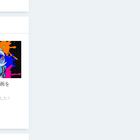
画を
した！