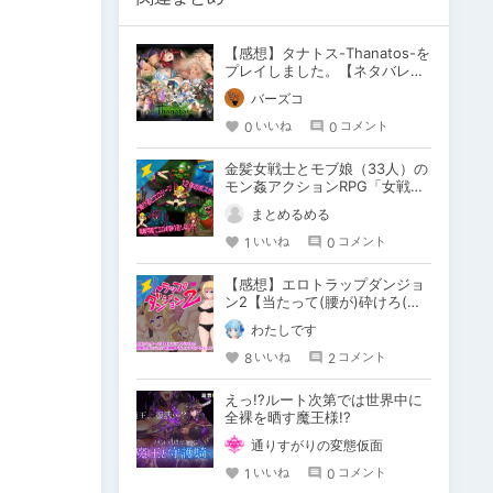
【感想】タナトス-Thanatos-を
プレイしました。【ネタバレ注
意】
バーズコ
0
0
いいね
コメント
金髪女戦士とモブ娘（33人）の
モン姦アクションRPG「女戦士
マンカースの冒険 トロルと繋が
まとめるめる
れし姫君」
1
0
いいね
コメント
【感想】エロトラップダンジョ
ン2【当たって(腰が)砕けろ(意
味深)なRPG】
わたしです
8
2
いいね
コメント
えっ!?ルート次第では世界中に
全裸を晒す魔王様!?
通りすがりの変態仮面
1
0
いいね
コメント