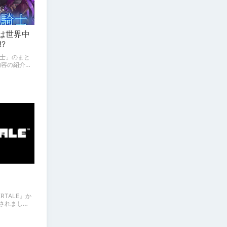
では世界中
?
士」のまと
内容の紹介に
DERTALE』か
表されまし
TALEをご