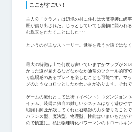
ここがすごい！
主人公「クラス」は辺境の村に住むは大魔導師に師事
匠が借り出された。じっとしていても魔物に襲われる
む親玉をたたくことにした･･･

というのが主なストーリー。世界を救うお話ではなく
最大の特徴は上で何度も書いていますがマップが３D
かった道が見えるなどなかなか通常のツクール的RP
り臨場感のあるプレイを楽しむことも可能です。マッ
グのようなコロッとしたかわいさがあります。それで
ゲームの流れとしては街（イベント）→ダンジョン→
イテム、装備に独自の難しいシステムはなく遊びやす
戦闘も師匠が残してくれた召喚獣の力を借りることで
バランス型、魔法型、物理型、性能はいまいちだがア
ので慎重に。私は物理特化パワーマンのトロールキン