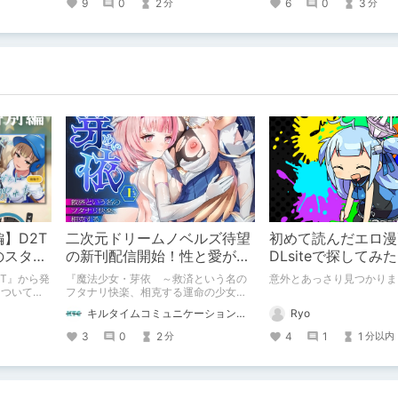
9
0
2
6
0
3
分
分
達の中で
敵を紹介し
】D2T
二次元ドリームノベルズ待望
初めて読んだエロ漫
のスター
の新刊配信開始！性と愛が渦
DLsiteで探してみた
』制作陣
巻く、ファンタジー官能小説
D2T』から発
『魔法少女・芽依 ～救済という名の
意外とあっさり見つかりま
開幕！
について逆
フタナリ快楽、相克する運命の少女た
んにお話聞
ち～』 小説：089タロー イラスト：
キルタイムコミュニケーション（KTC）の作品を一人でも多くの人に知ってほしい人
Ryo
関する告知
鳩春 一気に上・下巻が同時配信！
3
0
2
4
1
1
分
分以内