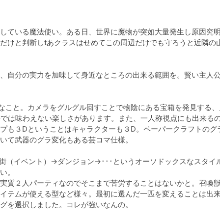
している魔法使い。ある日、世界に魔物が突如大量発生し原因究
だけと判断しtあクラスはせめてこの周辺だけでも守ろうと近隣の
、自分の実力を加味して身近なところの出来る範囲を。賢い主人公
なこと。カメラをグルグル回すことで物陰にある宝箱を発見する、
Gでは味わえない楽しさがあります。また、一人称視点にも出来る
プも３Dということはキャラクターも３D。ペーパークラフトのグ
いて武器のグラ変化もある芸コマ仕様。

街（イベント）→ダンジョン→･･･というオーソドックスなスタイ
い。

実質２人パーティなのでそこまで苦労することはないかと。召喚
イテムが使える型など様々。最初に選んだ一匹を変えることは出
グを選択しました。コレが強いなんの。
