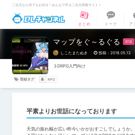
二次元なら何でもお任せ！みんなで作る二次元情報サイト！
DLチャンネル
まとめ
トーク
ア
マップをぐ～るぐる
しこたまたぬき
投稿：2018.05.13
３DRPG入門向け
登録タグ
RPG
平素よりお世話になっております
天気の振れ幅が広い昨今いかがおすごしでしょうか。
