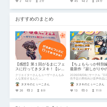
2
0
2
45
2
24
分
分
超個性的な敵キャラクター
も、特に、印象に残った、
ていきます！
おすすめのまとめ
【感想】第１回がるまにフェ
【ちょもらっか特別編
スに行ってきタヌキ！【レ
最新作『寂しがりや
ポ】
ダストと触れあって
クリエイターさんもユーザーさんもみ
2026/08/08にサークル『
にインタビュー！🎤
んな実在するんだ……
売予定の男性向け音声作品
神ラニさんと不束こけしさ
タヌキのとぅーこさん
タヌキのとぅーこさん
いちゃいました！夏コミに
もあります！
26
2
8
13
0
11
分
分