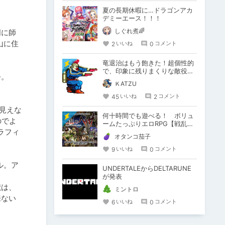
夏の長期休暇に…ドラゴンアカ
デミーエース！！！
しぐれ煮🌈
明に師
山に住
2
0
いいね
コメント
竜退治はもう飽きた！超個性的
で、印象に残りまくりな敵役を
。

紹介します！【悪役・敵キャ
ＫATZU
ラ】
45
2
いいね
コメント
見えな
何十時間でも遊べる！ ボリュ
のでよ
ームたっぷりエロRPG【戦乱の
ラフィ
ヘキサ】
オタンコ茄子
9
0
いいね
コメント
ル。ア
UNDERTALEからDELTARUNE
が発表
獣は、
ミントロ
来ない
6
0
いいね
コメント