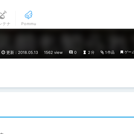
ンテナ
Pommu
ゲー
更新：2018.05.13
1562 view
0
2
1
分
作品