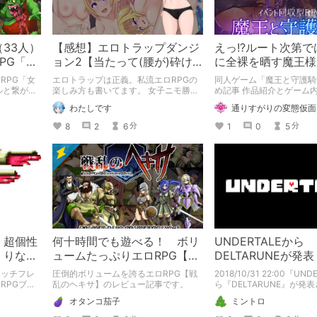
33人）
【感想】エロトラップダンジ
えっ!?ルート次第
PG「女
ョン2【当たって(腰が)砕け
に全裸を晒す魔王様!
 トロル
ろ(意味深)なRPG】
RPG「女
エロトラップは正義。私流エロRPGの
同人ゲーム「魔王と守護騎
ルと繋がれ
楽しみ方も書いてます。 女子ニモ勝テ
め記事 作品紹介とゲーム
ズさんのエロトラップダンジョン2の感
なります。
わたしです
通りすがりの変態仮面
想記事です。 他にも感想記事を書いて
ますので良かったらどうぞです！
8
2
6
1
0
5
分
分
！超個性
何十時間でも遊べる！ ボリ
UNDERTALEから
くりな敵
ュームたっぷりエロRPG【戦
DELTARUNEが発表
悪役・敵
乱のヘキサ】
ャッチフレ
圧倒的ボリュームを誇るエロRPG【戦
2018/10/31 22:00『UN
RPGブー
乱のヘキサ】のレビュー記事です。
ら『DELTARUNE』が発
オンリーワ
た。 UNDERTALEプレイ者向けのゲー
オタンコ茄子
ミントロ
「メタルマ
ムなので、ここではUNDER
だでさえ、
紹介申し上げます。