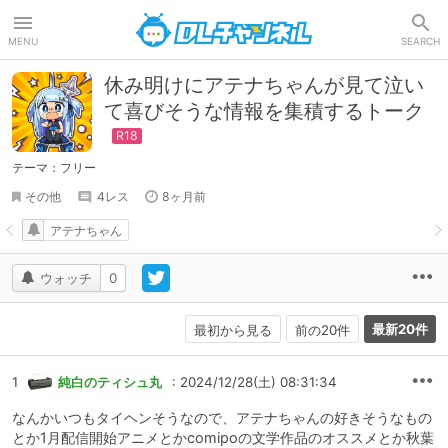
DLチャンネル
MENU
SEARCH
休み明けにアテナちゃんが見て泣い
て喜びそうな情報を集積するトーク
テーマ：フリー
その他
4レス
8ヶ月前
アテナちゃん
ウォッチ
0
最新20件
最初から見る
前の20件
1
純白のティシュ丸
: 2024/12/28(土) 08:31:34
なんかいつもタイヘンそうなので、アテナちゃんの好きそうなもの
とか1月配信開始アニメとかcomipoの文学作品のオススメとか秋葉