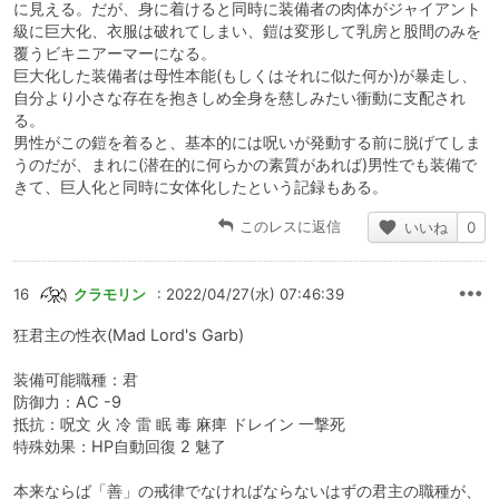
に見える。だが、身に着けると同時に装備者の肉体がジャイアント
級に巨大化、衣服は破れてしまい、鎧は変形して乳房と股間のみを
覆うビキニアーマーになる。
巨大化した装備者は母性本能(もしくはそれに似た何か)が暴走し、
自分より小さな存在を抱きしめ全身を慈しみたい衝動に支配され
る。
男性がこの鎧を着ると、基本的には呪いが発動する前に脱げてしま
うのだが、まれに(潜在的に何らかの素質があれば)男性でも装備で
きて、巨人化と同時に女体化したという記録もある。
このレスに返信
いいね
0
16
クラモリン
: 2022/04/27(水) 07:46:39
狂君主の性衣(Mad Lord's Garb)
装備可能職種：君
防御力：AC -9
抵抗：呪文 火 冷 雷 眠 毒 麻痺 ドレイン 一撃死
特殊効果：HP自動回復 2 魅了
本来ならば「善」の戒律でなければならないはずの君主の職種が、