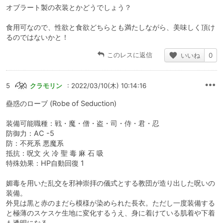
オブラート製の衣装とかどうでしょう？
食用可なので、性欲と食欲どちらとも満たしながら、美味しく頂け
るのではないかと！
このレスに返信
いいね
0
5
クラモリン
: 2022/03/10(木) 10:14:16
蠱惑のローブ (Robe of Seduction)
装備可能職種：戦・魔・僧・盗・司・侍・君・忍
防御力：AC -5
防：不死系 悪魔系
抵抗：呪文 火 冷 聖 毒 麻 石 吸
特殊効果：HP自動回復 1
媚毒を用いた乱交を邪神崇拝の儀式とする教団が造り出した呪いの
装備。
外見は黒と赤のまだら模様が染められた長衣。ただし一度装備する
と極薄のスケスケ生地に変化するうえ、身に着けている肌着や下着
も透明になる。