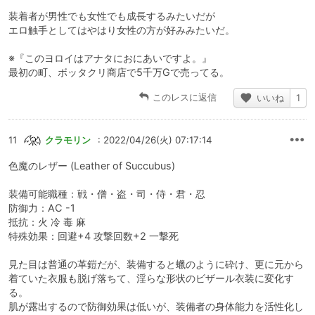
装着者が男性でも女性でも成長するみたいだが
エロ触手としてはやはり女性の方が好みみたいだ。
※『このヨロイはアナタにおにあいですよ。』
最初の町、ボッタクリ商店で5千万Gで売ってる。
このレスに返信
いいね
1
11
クラモリン
: 2022/04/26(火) 07:17:14
色魔のレザー (Leather of Succubus)
装備可能職種：戦・僧・盗・司・侍・君・忍
防御力：AC -1
抵抗：火 冷 毒 麻
特殊効果：回避+4 攻撃回数+2 一撃死
見た目は普通の革鎧だが、装備すると蠟のように砕け、更に元から
着ていた衣服も脱げ落ちて、淫らな形状のビザール衣装に変化す
る。
肌が露出するので防御効果は低いが、装備者の身体能力を活性化し