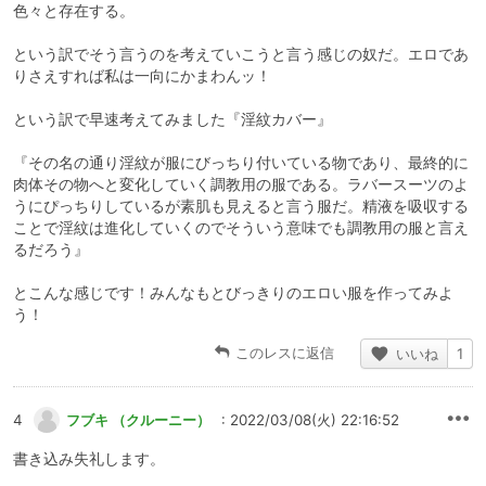
色々と存在する。
という訳でそう言うのを考えていこうと言う感じの奴だ。エロであ
りさえすれば私は一向にかまわんッ！
という訳で早速考えてみました『淫紋カバー』
『その名の通り淫紋が服にびっちり付いている物であり、最終的に
肉体その物へと変化していく調教用の服である。ラバースーツのよ
うにぴっちりしているが素肌も見えると言う服だ。精液を吸収する
ことで淫紋は進化していくのでそういう意味でも調教用の服と言え
るだろう』
とこんな感じです！みんなもとびっきりのエロい服を作ってみよ
う！
このレスに返信
いいね
1
4
フブキ （クルーニー）
: 2022/03/08(火) 22:16:52
書き込み失礼します。