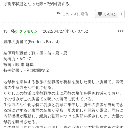
ば拘束状態となった際HPが回復する。
このレスに返信
いいね
1
13
クラモリン
: 2022/04/27(水) 07:07:52
豊穣の胸当て(Feeder's Breast)
装備可能職種：戦・僧・侍・君・忍
防御力：AC -7
抵抗：眠 毒 麻痺
特殊効果：HP自動回復 2
地母神を崇拝する教派の聖職者が祝福を施した美しい胸当て。装備
者の生命力を活性化させる。
ただしこの教派は宗教戦争の末に邪教の烙印を押され滅んでおり、
その恨みがこの胸当てを呪いの装備に変えている。
生命力の活性化は特に乳腺と乳頭に集中し、胸部の膨張が自覚でき
る域に達すると表面の装飾が変形、肥大化した乳首が露出。同時に
内部機構が駆動し、緩急と強弱をつけて胸部を揉みしだき、大量の
母乳を噴出させる。
この母乳は飲むと体力が回復し、毒や麻痺などの状態異常を治癒す