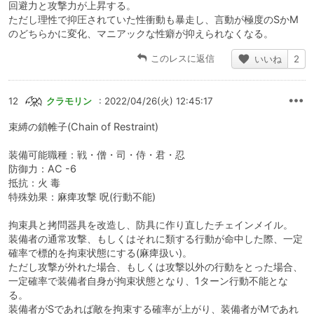
回避力と攻撃力が上昇する。
ただし理性で抑圧されていた性衝動も暴走し、言動が極度のSかM
のどちらかに変化、マニアックな性癖が抑えられなくなる。
このレスに返信
いいね
2
12
クラモリン
: 2022/04/26(火) 12:45:17
束縛の鎖帷子(Chain of Restraint)
装備可能職種：戦・僧・司・侍・君・忍
防御力：AC -6
抵抗：火 毒
特殊効果：麻痺攻撃 呪(行動不能)
拘束具と拷問器具を改造し、防具に作り直したチェインメイル。
装備者の通常攻撃、もしくはそれに類する行動が命中した際、一定
確率で標的を拘束状態にする(麻痺扱い)。
ただし攻撃が外れた場合、もしくは攻撃以外の行動をとった場合、
一定確率で装備者自身が拘束状態となり、1ターン行動不能とな
る。
装備者がSであれば敵を拘束する確率が上がり、装備者がMであれ