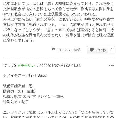
現場においてはしばしば「悪」の戒律に染まっており、これを憂え
た神聖教会が戒めの意図をもって作らせたが、作成者は人間に身を
やつし教会に潜入していた上級淫魔であったといわれる。
外見は噂に名高い「君主の聖衣」に似ているが、神聖な祝福を表す
文様が逆方向に配置されている。「善」の君主が纏うと解れてバラ
バラになってしまうが、「悪」の君主であれば装備すると同時にそ
の肉体が妖艶な両性具有の姿となり、相手を選ばず情交に耽る淫魔
に変身してしまう。
このレスに返信
いいね
0
17
クラモリン
: 2022/04/27(水) 08:01:33
クノイチスーツ(9-1 Suits)
装備可能職種：忍
防御力：無し(後述)
抵抗：呪文 火 冷 雷 ドレイン 一撃死
特殊効果：魅了
ニンジャという職種はレベルが上がるごとに「なにも装備していな
い」状態での回避力が上がっていくが、その場合魔法の呪文や竜の