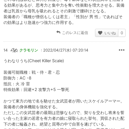
る効果があるが、思考力と集中力を奪い性衝動を増大させる。装備
者は乳首から母乳を吸われるとその刺激で腰砕けとなる。
装備者の「職種が僧侶もしくは君主」「性別が 男 性」であればそ
の効果はより急速かつ強力に作用する。
このレスに返信
いいね
0
14
クラモリン
: 2022/04/27(水) 07:20:14
うわなりうち(Cheet Killer Scale)
装備可能職種：戦・侍・君・忍
防御力：AC -8
抵抗：火 冷 雷
特殊効果：回避+2 攻撃力+5 一撃死
かつて東方の地で名を馳せた女武芸者が用いたスケイルアーマー。
装備者の身体機能を強化する。
ただしこの女武芸者の最期は悲惨なもので、契りを交わし将来を誓
い合った主家の若君を有力者の娘に寝取られた挙句、買収された配
下の者に輪姦され、絶望と屈辱の中で自害を遂げている。