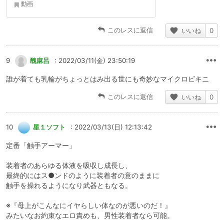
動画
このレスに返信
いいね
0
9
醜麻呂
: 2022/03/11(金) 23:50:19
誰が着ても乳輪がちょっとはみ出る世にも奇妙なマイクロビキニ
このレスに返信
いいね
0
10
星１ソフト
: 2022/03/13(日) 12:13:42
定番「触手アーマー」
装着者のあらゆる体液を吸収し成長し、
最終的にはス●ンドのように装着者の意のままに
触手を操れるようになり武器ともなる。
※『母上がこんなにイヤらしい体なのが悪いのだ！』
みたいなお約束なエロ責めも、男性装着者なら可能。