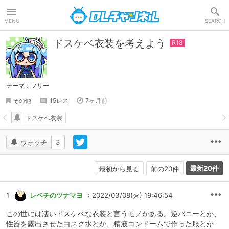
DLチャンネル
MENU
SEARCH
ドスケベ衣装を考えよう
テーマ：フリー
その他
15レス
7ヶ月前
ドスケベ衣装
ウォッチ
3
最新20件
最初から見る
前の20件
1
レベチのツナマヨ
: 2022/03/08(火) 19:46:54
この世には凄いドスケベな衣装と言うモノがある。逆バニーとか、
性器を露出させた白スク水とか、精液コンドームで作った服とか