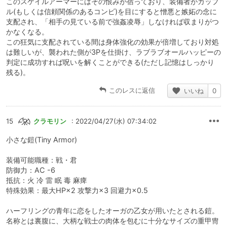
このスケイルアーマーにはその恨みが宿っており、装備者がカップ
ル(もしくは信頼関係のあるコンビ)を目にすると憎悪と嫉妬の念に
支配され、「相手の見ている前で強姦凌辱」しなければ収まりがつ
かなくなる。
この狂気に支配されている間は身体強化の効果が倍増しており対処
は難しいが、襲われた側が3Pを仕掛け、ラブラブオールハッピーの
判定に成功すれば呪いを解くことができる(ただし記憶はしっかり
残る)。
このレスに返信
いいね
0
15
クラモリン
: 2022/04/27(水) 07:34:02
小さな鎧(Tiny Armor)
装備可能職種：戦・君
防御力：AC -6
抵抗：火 冷 雷 眠 毒 麻痺
特殊効果：最大HP×2 攻撃力×3 回避力×0.5
ハーフリングの青年に恋をしたオーガの乙女が用いたとされる鎧。
名称とは裏腹に、大柄な戦士の肉体を包むに十分なサイズの重甲冑