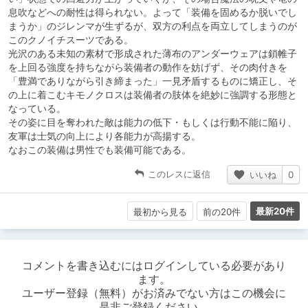
息吹などへの耐性は得られない。よって「装備を固めるか脱いでし
まうか」のジレンマが生ずるが、双方の利点を両立してしまうのが
このクノイチスーツである。
光沢のある未知の素材で形成された薄布のアンダーウェアは鎖帷子
を上回る強度を持ちながら装備者の動作を妨げず、その肉付きを
「豊満でありながら引き締まった」一見矛盾するものに矯正し、そ
の上に着こむキモノクロスは装備者の肢体を絶妙に強調する形態と
なっている。
その姿に目を奪われた敵は能力の低下・もしくは行動不能に陥り、
友軍は士気の向上により各能力が高揚する。
なおこの装備は男性でも装備可能である。
このレスに返信
いいね
0
最新20件
最初から見る
前の20件
コメントを書き込むにはログインしている必要があり
ます。
ユーザー登録（無料）がお済みでない方はこの機会に
是非ご登録ください。