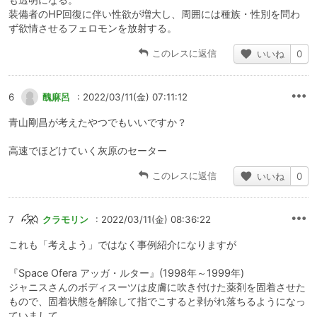
装備者のHP回復に伴い性欲が増大し、周囲には種族・性別を問わ
ず欲情させるフェロモンを放射する。
このレスに返信
いいね
0
6
醜麻呂
: 2022/03/11(金) 07:11:12
青山剛昌が考えたやつでもいいですか？
高速でほどけていく灰原のセーター
このレスに返信
いいね
0
7
クラモリン
: 2022/03/11(金) 08:36:22
これも「考えよう」ではなく事例紹介になりますが
『Space Ofera アッガ・ルター』(1998年～1999年)
ジャニスさんのボディスーツは皮膚に吹き付けた薬剤を固着させた
もので、固着状態を解除して指でこすると剥がれ落ちるようになっ
ていまして