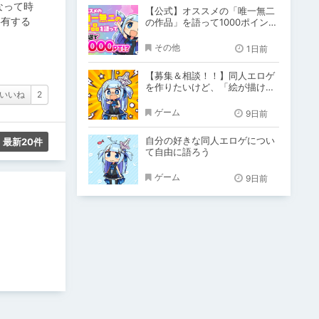
なって時
【公式】オススメの「唯一無二
共有する
の作品」を語って1000ポイン
ト！？
その他
1日前
【募集＆相談！！】同人エロゲ
を作りたいけど、「絵が描けな
いいね
2
い！！」「システム作りできな
い！」
ゲーム
9日前
自分の好きな同人エロゲについ
最新20件
て自由に語ろう
ゲーム
9日前