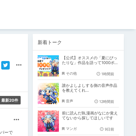
新着トーク
【公式】オススメの「夏にぴっ
たりな」作品を語って1000ポイ
ント！？
その他
1時間前
誰かよしよしする側の音声作品
を教えてくれ…
最新20件
音声
12時間前
前に読んだBL漫画がなにか覚え
てないから探してほしいです
その他
マンガ
9日前
ッパーで