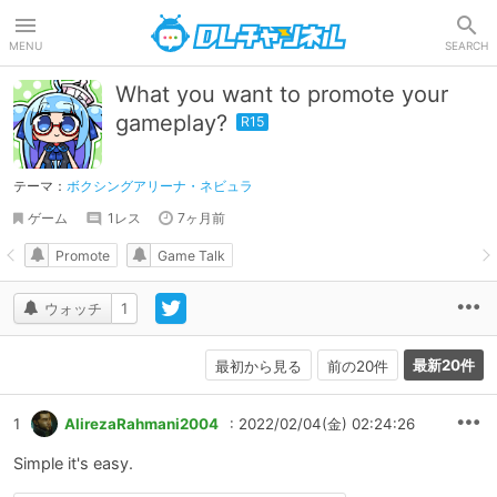
DLチャンネル
MENU
SEARCH
What you want to promote your
gameplay?
テーマ：
ボクシングアリーナ・ネビュラ
ゲーム
1レス
7ヶ月前
Promote
Game Talk
ウォッチ
1
最新20件
最初から見る
前の20件
1
AlirezaRahmani2004
: 2022/02/04(金) 02:24:26
Simple it's easy.