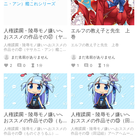
人権蹂躙・陵辱モノ嫌いへ
エルフの教え子と先生 上
おススメの作品その㊲（ヤ
巻
サカニ・アン）艦これシリ
人権蹂躙・陵辱モノ嫌いへおススメの
エルフの教え子と先生 上巻
ーズ
作品その㊲（ヤサカニ・アン）艦これ
シリーズ
まだ名前がありません
まだ名前がありません
1
0
1
2
0
1
分
分
人権蹂躙・陵辱モノ嫌いへ
人権蹂躙・陵辱モノ嫌いへ
おススメの作品その㉙（も
おススメの作品その⑬（田
のぐさうるふ）Engraved~
辺組）アヘアヘムーンR
人権蹂躙・陵辱モノ嫌いへおススメの
人権蹂躙・陵辱モノ嫌いへおススメの
作品その㉙（ものぐさうるふ）
作品その⑬（田辺組）アヘアヘムーン
Engraved on the moon
R