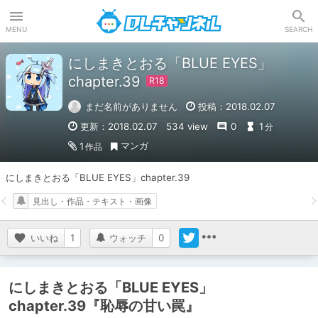
DLチャンネル
MENU
SEARCH
にしまきとおる「BLUE EYES」
chapter.39
まだ名前がありません
投稿：2018.02.07
更新：2018.02.07
534 view
0
1
分
マンガ
1
作品
にしまきとおる「BLUE EYES」chapter.39
見出し・作品・テキスト・画像
いいね
1
ウォッチ
0
にしまきとおる「BLUE EYES」
chapter.39『恥辱の甘い罠』