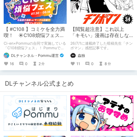
【 #C108 】コミケを全力満
【閲覧超注意】これ以上
喫！ ☀C108煩悩フェス☀
「キモい」漫画は存在しな
Pommu版のご案内
い？チンポマンとかいう
Ci-en×Pommuの合同で実施している
26/7/1に連載終了した暗稿先生「チン
「魂の殺人」の完成形
「C108煩悩フェス」！ Pommuでの
ポマン」感想記事です。
参加方法について、改めてこちらでも
DLチャンネル・Pommu運営
蟲独
ご案内いたします！
16
0
2
11
0
8
分
分
DLチャンネル公式まとめ