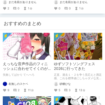
まだ名前がありません
まだ名前がありません
2
0
1
0
0
1
分
分
おすすめのまとめ
えっちな音声作品のフィニ
ゆずソフトソングフェス
ッシュに合わせてイくのが
2026に行ってきた
下手すぎる【失敗した話】
失敗してばかり てへぺろ
正直、過去１・２を争う見応えと満足
感、これを標準値にしちゃダメな見本
かも
名無しのスケベ
砂糖ひな
9
2
11
5
3
13
分
分