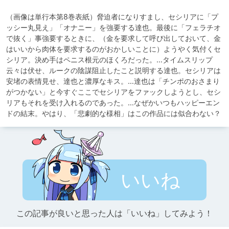
（画像は単行本第8巻表紙）脅迫者になりすまし、セシリアに「プ
ッシー丸見え」「オナニー」を強要する達也。最後に「フェラチオ
で抜く」事強要するときに、（金を要求して呼び出しておいて、金
はいいから肉体を要求するのがおかしいことに）ようやく気付くセ
シリア。決め手はペニス根元のほくろだった。…タイムスリップ
云々は伏せ、ルークの陰謀阻止したこと説明する達也。セシリアは
安堵の表情見せ、達也と濃厚なキス。…達也は「チンポのおさまり
がつかない」と今すぐここでセシリアをファックしようとし、セシ
リアもそれを受け入れるのであった。…なぜかいつもハッピーエン
ドの結末。やはり、「悲劇的な様相」はこの作品には似合わない？
いいね
この記事が良いと思った人は「いいね」してみよう！