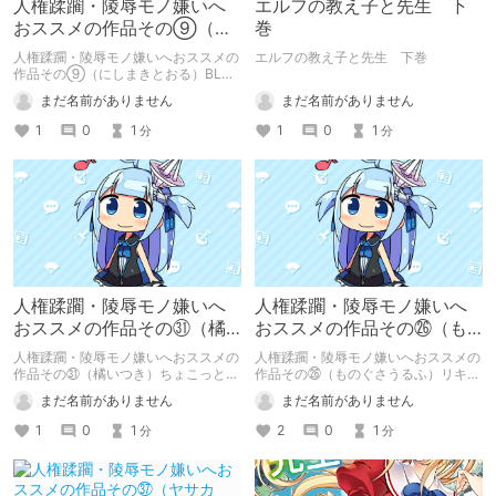
人権蹂躙・陵辱モノ嫌いへ
エルフの教え子と先生 下
おススメの作品その⑨（に
巻
しまきとおる）BLUE EYES
人権蹂躙・陵辱モノ嫌いへおススメの
エルフの教え子と先生 下巻
作品その⑨（にしまきとおる）BLUE
EYES
まだ名前がありません
まだ名前がありません
1
0
1
1
0
1
分
分
人権蹂躙・陵辱モノ嫌いへ
人権蹂躙・陵辱モノ嫌いへ
おススメの作品その㉛（橘
おススメの作品その㉖（も
いつき）ちょこっとLOVE♡
のぐさうるふ）リキュール
人権蹂躙・陵辱モノ嫌いへおススメの
人権蹂躙・陵辱モノ嫌いへおススメの
に媚薬
作品その㉛（橘いつき）ちょこっと
作品その㉖（ものぐさうるふ）リキュ
LOVE♡
ールに媚薬
まだ名前がありません
まだ名前がありません
1
0
1
2
0
1
分
分