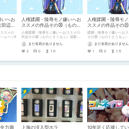
嫌いへお
人権蹂躙・陵辱モノ嫌いへお
人権蹂躙・陵辱モノ
（田辺
ススメの作品その㉚（ものぐ
ススメの作品その㉕
さうるふ）溺愛ロジック
さうるふ）ポニーテ
おススメの
人権蹂躙・陵辱モノ嫌いへおススメの
蹂躙・陵辱モノ嫌いへおス
じっぱり
ヘムーンR
作品その㉚（ものぐさうるふ）溺愛ロ
その㉕（ものぐさうるふ）
ジック
ルはいじっぱり
まだ名前がありません
まだ名前がありません
2
0
1
1
0
1
分
分
を全力満
上海の没入型ホラ
10年近く応援して