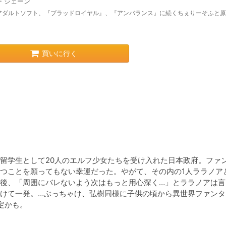
・ジェーン
アダルトソフト、『ブラッドロイヤル』、『アンバランス』に続くちぇりーそふと原
買いに行く
留学生として20人のエルフ少女たちを受け入れた日本政府。ファ
つことを願ってもない幸運だった。やがて、その内の1人ララノア
後、「周囲にバレないよう次はもっと用心深く…」とララノアは言
けて一発。…ぶっちゃけ、弘樹同様に子供の頃から異世界ファンタ
定かも。