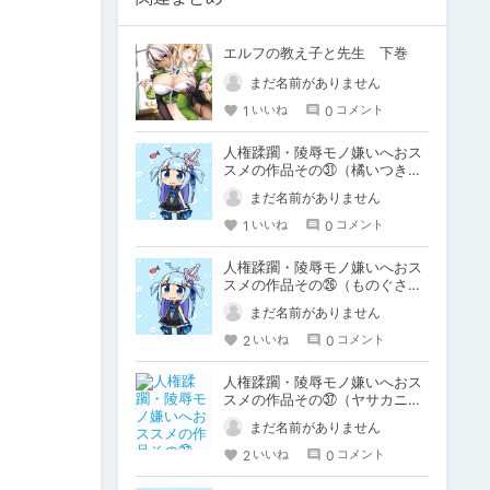
エルフの教え子と先生 下巻
まだ名前がありません
1
0
いいね
コメント
人権蹂躙・陵辱モノ嫌いへおス
スメの作品その㉛（橘いつき）
ちょこっとLOVE♡
まだ名前がありません
1
0
いいね
コメント
人権蹂躙・陵辱モノ嫌いへおス
スメの作品その㉖（ものぐさう
るふ）リキュールに媚薬
まだ名前がありません
2
0
いいね
コメント
人権蹂躙・陵辱モノ嫌いへおス
スメの作品その㊲（ヤサカニ・
アン）艦これシリーズ
まだ名前がありません
2
0
いいね
コメント