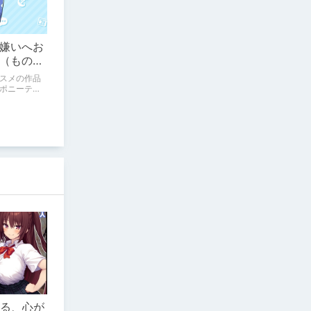
嫌いへお
（ものぐ
ールはい
スメの作品
ポニーテー
いる、心が