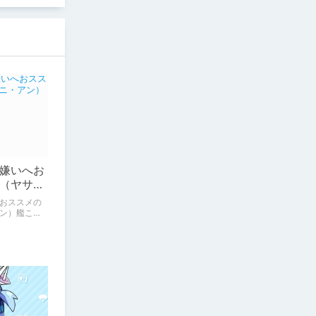
嫌いへお
（ヤサカ
リーズ
おススメの
ン）艦これ