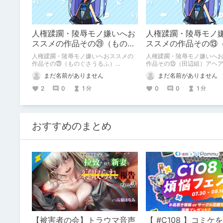
人権蹂躙・陵辱モノ嫌いへお
人権蹂躙・陵辱モノ
ススメの作品その㉙（ものぐ
ススメの作品その⑬
さうるふ）Engraved~
組）アヘアヘムーンR
人権蹂躙・陵辱モノ嫌いへおススメの
人権蹂躙・陵辱モノ嫌いへ
作品その㉙（ものぐさうるふ）
作品その⑬（田辺組）アヘア
Engraved on the moon
まだ名前がありません
まだ名前がありません
2
0
1
0
0
1
分
分
おすすめのまとめ
【被害者の会】トラウマ音声
【 #C108 】コミケ