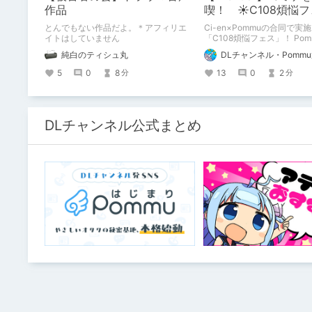
作品
喫！ ☀C108煩悩
Pommu版のご案内
とんでもない作品だよ。＊アフィリエ
Ci-en×Pommuの合同で実
イトはしていません
「C108煩悩フェス」！ Po
加方法について、改めてこ
純白のティシュ丸
DLチャンネル・Pomm
案内いたします！
5
0
8
13
0
2
分
分
DLチャンネル公式まとめ