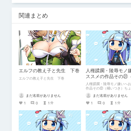
関連まとめ
エルフの教え子と先生 下巻
人権蹂躙・陵辱モノ
ススメの作品その㉛
エルフの教え子と先生 下巻
き）ちょこっとLOVE
人権蹂躙・陵辱モノ嫌いへ
作品その㉛（橘いつき）ち
LOVE♡
まだ名前がありません
まだ名前がありません
1
0
1
1
0
1
分
分