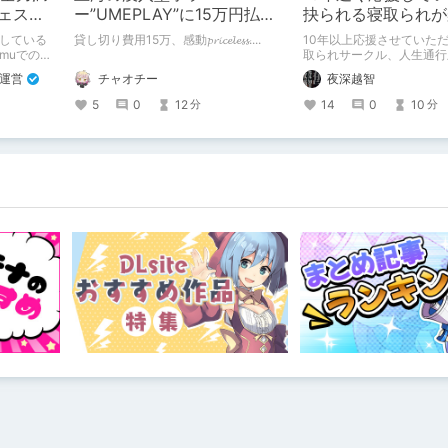
フェス☀
ー”UMEPLAY”に15万円払っ
抉られる寝取られが
たら、2作品とも号泣した※ネ
サークル
施している
貸し切り費用15万、感動𝓹𝓻𝓲𝓬𝓮𝓵𝓮𝓼𝓼....
10年以上応援させていた
タバレなし
mmuでの参
取られサークル、人生通行
ちらでもご
新作がとても良かったので
u運営
チャオチー
夜深越智
心に、このサークルのゲー
たくて、記事を書かせてい
5
0
12
14
0
10
分
分
ミノオモイからずっと好き
ァンとしての記事にどうか
いいただきたい（2026年7
正）