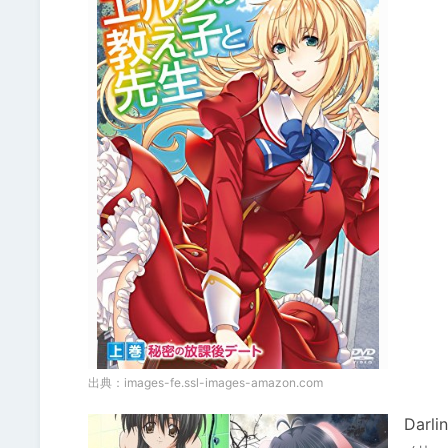
出典：
images-fe.ssl-images-amazon.com
Darl