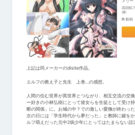
メリー
高回転
弾!
動画
上記は同メーカーのdlsite作品。
エルフの教え子と先生　上巻…の感想。
人間の住む世界が異世界とつながり、相互交流の交換
ー好きの小林弘樹にとって彼女らを生徒として受け持
断の関係」に。お城の中？での激しい愛撫が終わった
次の日には「学生時代から夢だった」と教師に鍵をか
ルフ萌えだった元中2病少年にとってはたまらない設