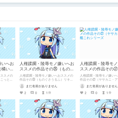
嫌いへお
人権蹂躙・陵辱モノ嫌いへお
人権蹂躙・陵辱モノ
（橘いつ
ススメの作品その㉖（ものぐ
ススメの作品その㊲
♡
さうるふ）リキュールに媚薬
ニ・アン）艦これシ
おススメの
人権蹂躙・陵辱モノ嫌いへおススメの
人権蹂躙・陵辱モノ嫌いへ
ょこっと
作品その㉖（ものぐさうるふ）リキュ
作品その㊲（ヤサカニ・ア
ールに媚薬
シリーズ
まだ名前がありません
まだ名前がありません
2
0
1
2
0
1
分
分