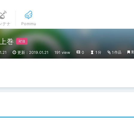
ンテナ
Pommu
上巻
.21
更新：2019.01.21
191 view
0
1
1
分
作品