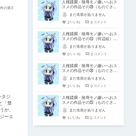
人権蹂躙・陵辱モノ嫌いへおス
スメの作品その㉙（ものぐさう
作の第3
るふ）Engraved~
まだ名前がありません
2
0
いいね
コメント
人権蹂躙・陵辱モノ嫌いへおス
スメの作品その⑬（田辺組）ア
ヘアヘムーンR
まだ名前がありません
0
0
いいね
コメント
人権蹂躙・陵辱モノ嫌いへおス
スメの作品その㉚（ものぐさう
るふ）溺愛ロジック
まだ名前がありません
2
0
いいね
コメント
ンタジ
人権蹂躙・陵辱モノ嫌いへおス
スメの作品その㉕（ものぐさう
と「禁
るふ）ポニーテールはいじっぱ
うが、
まだ名前がありません
り
ジーエ
1
0
いいね
コメント