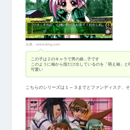
出典：
www.bing.com
この子は２のキャラで男の娘…子です

このように袖から指だけ出しているのを「萌え袖」と呼
可愛い