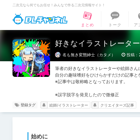
二次元なら何でもお任せ！みんなで作る二次元情報サイト！
DLチャンネル
まとめ
トーク
ア
好きなイラストレーター
名も無き変態紳士（カタメ）
投稿：20
筆者の好きなイラストレーターや絵師さん
自分の趣味嗜好をひけらかすだけの記事と
※記事中は敬称略となっております。

※誤字脱字を発見したので微修正
登録タグ
絵師/イラストレーター
クリエイターズ記事
始めに