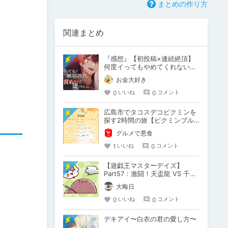
まとめの作り方
関連まとめ
『感想』【初投稿×連続絶頂】
何度イってもやめてくれない嫉
妬彼氏に激責めされて堕とされ
お金大好き
る。
0
0
いいね
コメント
広島市でタコスデコピクミンを
探す2時間の旅【ピクミンブル
ーム / Pikmin Bloom】
グルメで悪食
1
0
いいね
コメント
【遊戯王マスターデイズ】
Part57：激闘！天盃龍 VS 千年
D【架空デュエル】
大晦日
0
0
いいね
コメント
デキアイ〜白衣の君の愛し方〜