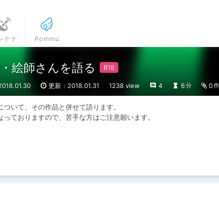
ンテナ
Pommu
・絵師さんを語る
18.01.30
更新：2018.01.31
1238 view
4
6
0
分
について、その作品と併せて語ります。

なっておりますので、苦手な方はご注意願います。
