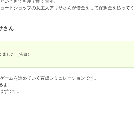
という何でも屋で働く青年。

ョートショップの女主人アリサさんが借金をして保釈金を払って
サさん
ました（告白）

ゲームを進めていく育成シミュレーションです。

よ）

ずです。
