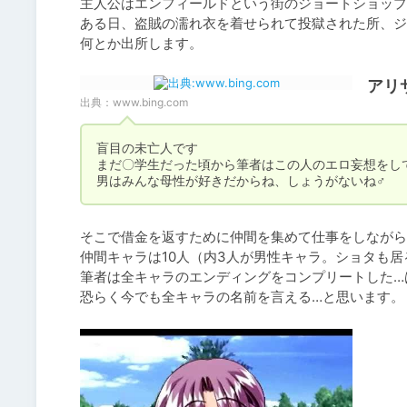
主人公はエンフィールドという街のジョートショップ
ある日、盗賊の濡れ衣を着せられて投獄された所、ジ
何とか出所します。
アリ
出典：
www.bing.com
盲目の未亡人です

まだ〇学生だった頃から筆者はこの人のエロ妄想をして
男はみんな母性が好きだからね、しょうがないね♂
そこで借金を返すために仲間を集めて仕事をしながら
仲間キャラは10人（内3人が男性キャラ。ショタも居る
筆者は全キャラのエンディングをコンプリートした…は
恐らく今でも全キャラの名前を言える…と思います。