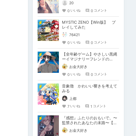
20
0
0
いいね
コメント
MYSTIC ZENO【Win版】 プ
レイしてみた
76421
0
0
いいね
コメント
【全年齢ゲーム】やさしい黒縄
ーイマジナリーフレンドの
「彼」と過ごすおぼんやすみー
お金大好き
0
0
いいね
コメント
音象徴 かわいい響きを考えて
みる
上都
7
1
いいね
コメント
『感想』ふたりのおもいで。〜
監禁されたあなたの末路〜【が
るまに限定特典付き】
お金大好き