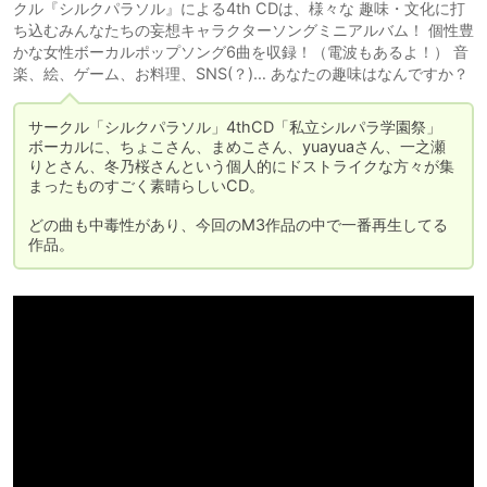
クル『シルクパラソル』による4th CDは、様々な 趣味・文化に打
ち込むみんなたちの妄想キャラクターソングミニアルバム！ 個性豊
かな女性ボーカルポップソング6曲を収録！（電波もあるよ！） 音
楽、絵、ゲーム、お料理、SNS(？)… あなたの趣味はなんですか？
サークル「シルクパラソル」4thCD「私立シルパラ学園祭」

ボーカルに、ちょこさん、まめこさん、yuayuaさん、一之瀬
りとさん、冬乃桜さんという個人的にドストライクな方々が集
まったものすごく素晴らしいCD。

どの曲も中毒性があり、今回のM3作品の中で一番再生してる
作品。