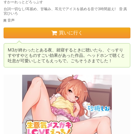
すかーれっとどろっぷす
台詞一切なし!耳舐め、甘噛み、耳元でアイスを舐める音で3時間超え! 音:真
宮ひいろ
音声
買いに行く
M3が終わったとある夜、就寝するときに聴いたら、ぐっすり
すやすやとものすごい効果があった作品。ヘッドホンで聴くと
吐息が可愛いしとてもえっちで。ごちそうさまでした！