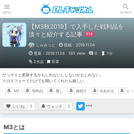
DLチャンネル
MENU
SEARCH
【M3秋2019】で入手した戦利品を
淡々と紹介する記事
しゅみっと
投稿：2019.11.04
更新：2019.11.04
193 view
0
1
分
音楽
2
作品
ひっそりと更新するかもしれないししないかもしれない。

クロスフェードだけでも聞いてくれたら嬉しい
M3
戦利品
癒し
曲紹介
ゆあめる
める
いいね
3
ウォッチ
0
M3とは