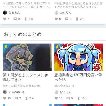
し耳かきフルコース
IYS航空って知ってる？ 最初にアンケ
今回は伊藤かな恵演じるお母さんに甘
ートに答えるとソレに応じたサービ
やかされ癒される作品となります。
ス・・・///をしてくれるんだ！
なるるん
たむりん
6
0
3
0
0
2
分
分
おすすめのまとめ
第１回がるまにフェスに参
悪徳業者と120万円分言い争
戦してきた
った話
初めての同人即売会参加レポ。
親の金は僕の金
くるみゆべし
ぼくくん
15
2
7
16
0
13
分
分