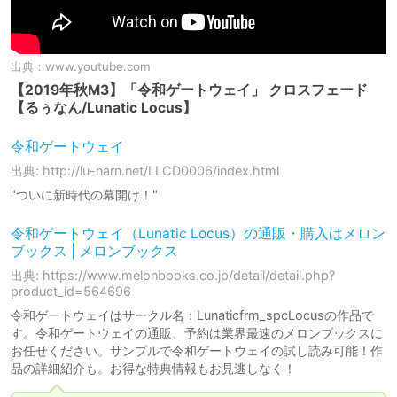
出典：
www.youtube.com
【2019年秋M3】「令和ゲートウェイ」 クロスフェード
【るぅなん/Lunatic Locus】
令和ゲートウェイ
出典: http://lu-narn.net/LLCD0006/index.html
"ついに新時代の幕開け！"
令和ゲートウェイ（Lunatic Locus）の通販・購入はメロン
ブックス | メロンブックス
出典: https://www.melonbooks.co.jp/detail/detail.php?
product_id=564696
令和ゲートウェイはサークル名：Lunaticfrm_spcLocusの作品で
す。令和ゲートウェイの通販、予約は業界最速のメロンブックスに
お任せください。サンプルで令和ゲートウェイの試し読み可能！作
品の詳細紹介も。お得な特典情報もお見逃しなく！