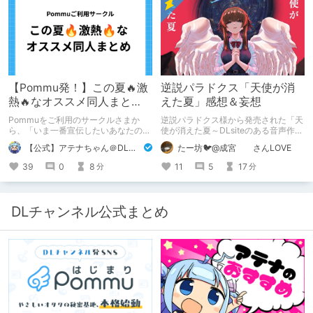
【Pommu発！】この夏🔥激
逆説パラドクス「天使が消
熱🔥なオススメ同人まと
えた夏」感想＆妄想
め！ その1
Pommuをご利用のサークルさまか
逆説パラドクス様から発売された「天
ら、「いま一番宣伝したいあなたの
使が消えた夏～DLsiteのある音声作品
DLsite作品」を募りました！ この夏
について～」の感想です。 妄想も多
【公式】アテナちゃん＠DLチャンネル
たー坊🐦@成宮 さんLOVE
🔥激熱🔥な作品ばかり！あなたがまだ
いです。
出会っていない、運命の作品が見つか
39
0
8
11
5
17
分
分
るかも！
DLチャンネル公式まとめ