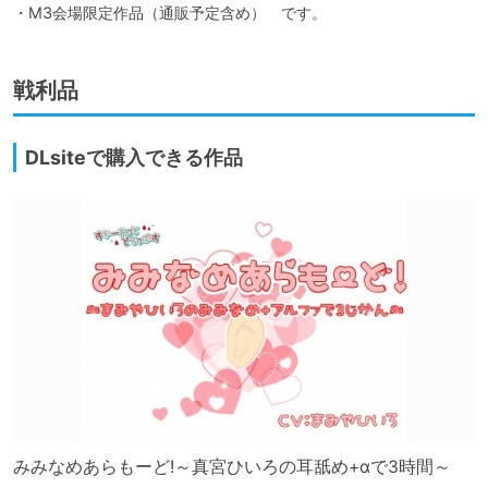
・M3会場限定作品（通販予定含め）　です。
戦利品
DLsiteで購入できる作品
みみなめあらもーど!～真宮ひいろの耳舐め+αで3時間～