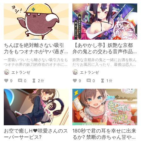
ちんぽを絶対離さない吸引
【あやかし亭】妖艶な京都
力をもつオナホがヤバ過ぎ
弁の鬼との交わる音声作品
る件
が最高すぎる！
一度吸いついたら離さない吸引力をも
妖艶な京都弁の鬼と一緒にお酒を飲ん
つオナホ界の妖刀的存在のオナホにつ
だりお風呂に入ったり、最後は恋人遊
いて話していくよ！
戯をしたり…あやかし好きにはたまら
エトランゼ
エトランゼ
ない一作品を紹介
9
0
2
9
0
1
分
分
お空で癒しH♥咲愛さんのス
180秒で君の耳を幸せに出来
ーパーサービス?
るか? 禁断の赤ちゃん甘やか