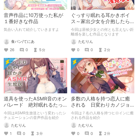
音声作品に10万使った私が
ぐっすり眠れる耳かきボイ
１番好きな作品
ス～家出少女を介抱したら
何年も居候されてしまった
気合い入れて紹介していきますよ
今回は居候少女との何とも言えない距
～
離感を楽しむ作品となります
食パン/てにあ
たむりん
26
0
5
0
0
2
分
分
道具を使ったASMR音のオン
多数の人格を持つ恋人に癒
パレード 絶対眠れるたっ
される 日変わりカノジョ|7
ぷり癒やし耳かきASMR生放
つの性格で一週間毎日癒や
今回はASMR生放送という変わったシ
今回は７名の人格を持つヒロインに癒
送
されてみませんか?
チュエーションの音声作品を紹介
される作品を紹介
たむりん
たむりん
1
0
3
0
0
2
分
分