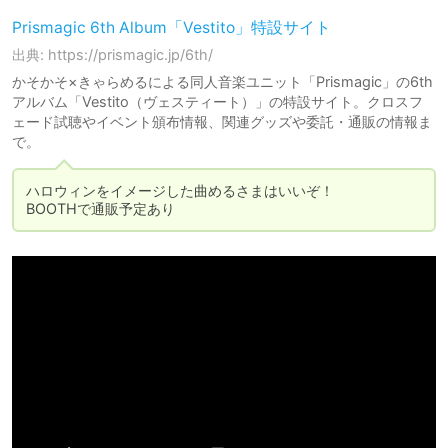
Prismagic 6th Album「Vestito」特設サイト
出典: https://prismagic.jp/6th/
かそかそ×きゃらめるによる同人音楽ユニット「Prismagic」の6th
アルバム「Vestito（ヴェスティート）」の特設サイト。クロスフ
ェード試聴やイベント頒布情報、関連グッズや委託・通販の情報ま
で。
ハロウィンをイメージした曲めるさまはいいぞ！

BOOTHで通販予定あり