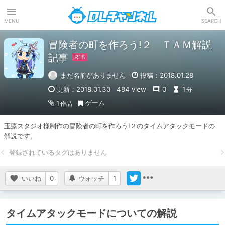
DLチャンネル
MENU
SEARCH
冒険者の町を作ろう!２ ＴＡＭ解説
記事
まだ名前がありません
投稿：2018.01.28
更新：2018.01.30
484 view
0
1
分
ゲーム
1
作品
玉藻スタジオ様制作の冒険者の町を作ろう!２のタイムアタックモードの
解説です。
いいね
0
ウォッチ
1
タイムアタックモードについての解説