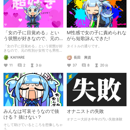
「女の子に目覚める」とい
M性感で女の子に責められな
う状態が好きなので、元の
がら短歌詠んできた!
性別が女性でも男性でも問
「女の子に目覚める」という状態が好
タイトルの通りです。
題ない話
きなので、元の性別が女性でも男性で
も問題ない話
長田 興資
KAIYARE
37
8
20
11
2
3
分
分
みんなは可哀そうなので抜
オナニストの失敗
ける？ 抜けない？
オナニー大好き中年の汚い失敗体験
そして助けているところを想像しちゃ
う。