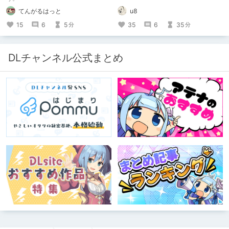
てんがるはっと
u8
15
6
5
35
6
35
分
分
DLチャンネル公式まとめ