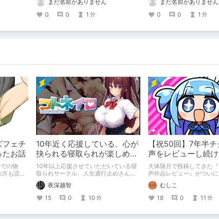
まだ名前がありません
まだ名前がありません
0
0
1
0
0
1
分
分
ズフェチ
10年近く応援している、心が
【祝50回】7年半
ったお話
抉られる寝取られが楽しめる
声をレビューし続け
サークル
までの物
10年以上応援させていただいている寝
大体隔月で投稿してきた『
の方も読ん
取られサークル、人生通行止めさんの
声作品レビュー』がついに
新作がとても良かったので、新作を中
を迎えました！ 約7年半
夜深越智
むしこ
ジＵＲＬ
心に、このサークルのゲームを紹介し
け、おシコり報告をしてき
s/3414897
たくて、記事を書かせていただく。 キ
けど記念は記念。 皆様へ
15
0
10
18
0
11
分
分
ミノオモイからずっと好きな熱心なフ
たり、これまでの投稿を振
ァンとしての記事にどうか、お付き合
す。
いいただきたい（2026年7月18日微修