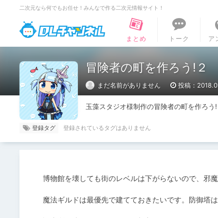
二次元なら何でもお任せ！みんなで作る二次元情報サイト！
DLチャンネル
まとめ
トーク
ア
冒険者の町を作ろう!２
まだ名前がありません
投稿：2018.01
玉藻スタジオ様制作の冒険者の町を作ろう
登録タグ
博物館を壊しても街のレベルは下がらないので、邪魔
魔法ギルドは最優先で建てておきたいです。防御塔は