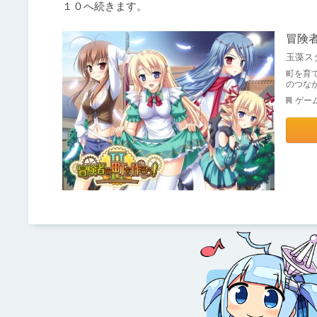
１０へ続きます。
冒険者
玉藻ス
町を育
のつな
ゲー