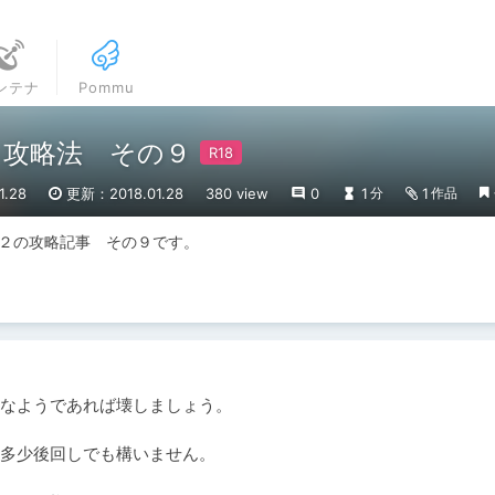
ンテナ
Pommu
 攻略法 その９
.28
更新：2018.01.28
380 view
0
1
1
分
作品
!２の攻略記事　その９です。
なようであれば壊しましょう。

多少後回しでも構いません。
