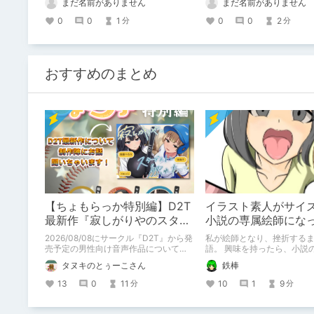
まだ名前がありません
まだ名前がありません
0
0
1
0
0
2
分
分
おすすめのまとめ
【ちょもらっか特別編】D2T
イラスト素人がサイ
最新作『寂しがりやのスター
小説の専属絵師にな
ダストと触れあって』制作陣
2026/08/08にサークル『D2T』から発
私が絵師となり、挫折する
にインタビュー！🎤
売予定の男性向け音声作品について逆
語。 興味を持ったら、小説
神ラニさんと不束こけしさんにお話聞
で欲しいなって感じ 私の絵を使ってく
タヌキのとぅーこさん
鉄棒
いちゃいました！夏コミに関する告知
れてる小説書きさんのペー
もあります！
https://www.pixiv.net/user
13
0
11
10
1
9
分
分
3/novels?p=1