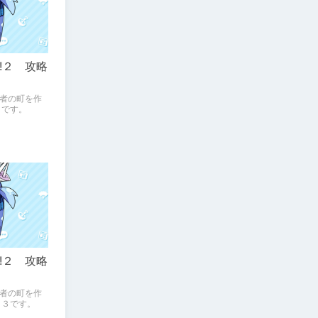
!２ 攻略
者の町を作
５です。
!２ 攻略
者の町を作
１３です。