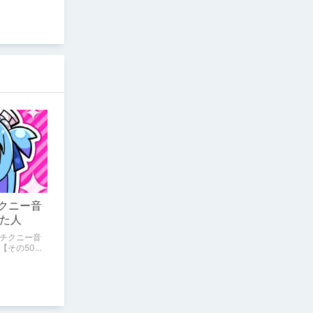
チクニー音
た人
チクニー音
【その50】
チクニーし続
ただけです
の感謝を伝え
り返りま