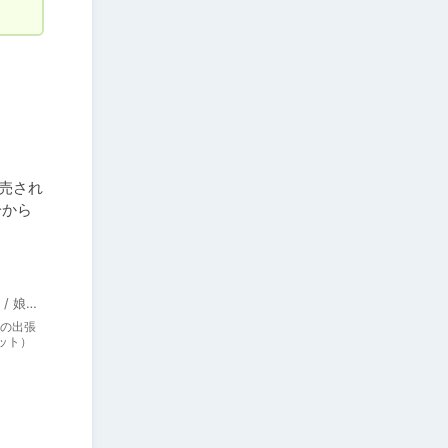
販売され
分から
インターハート / Candy Soft / ぐみそふと / はちみつそふと / REAL / DarknessPot / 娘。 / しばそふと / DESSERT Soft / カカオ / ういろうそふと / ましゅまろそふと
の出張
ット）