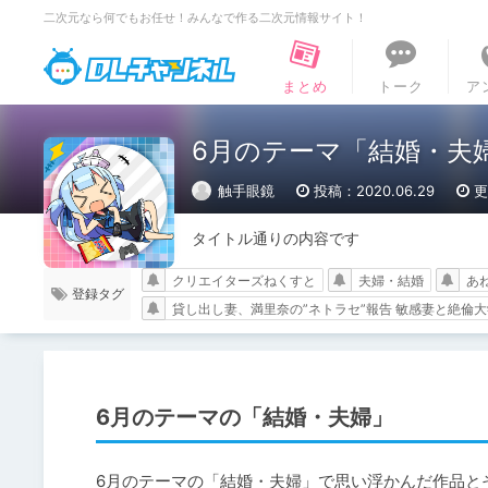
二次元なら何でもお任せ！みんなで作る二次元情報サイト！
DLチャンネル
まとめ
トーク
ア
6月のテーマ「結婚・夫
触手眼鏡
投稿：2020.06.29
更
タイトル通りの内容です
クリエイターズねくすと
夫婦・結婚
あ
登録タグ
貸し出し妻、満里奈の”ネトラセ”報告 敏感妻と絶倫
6月のテーマの「結婚・夫婦」
6月のテーマの「結婚・夫婦」で思い浮かんだ作品と