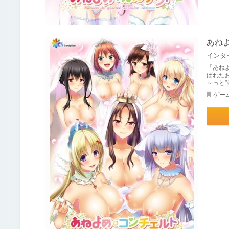
あね
「あね
ばれた
～っと
ゲー