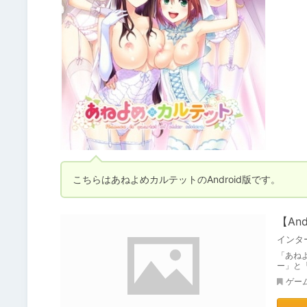
こちらはあねよめカルテットのAndroid版です。
【An
「あねよ
ー」と
ゲー