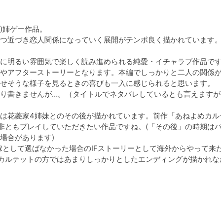
姉ゲー作品。

つ近づき恋人関係になっていく展開がテンポ良く描かれています。
に明るい雰囲気で楽しく読み進められる純愛・イチャラブ作品です
やアフターストーリーとなります。本編でしっかりと二人の関係
せそうな様子を見るときの喜びも一入に感じられると思います。

り書きませんが…。（タイトルでネタバレしているとも言えますが）
は花菱家4姉妹とのその後が描かれています。前作「あねよめカル
非ともプレイしていただきたい作品ですね。(「その後」の時期は
合があります)

嫁として選ばなかった場合のIFストーリーとして海外からやって来
やカルテットの方ではあまりしっかりとしたエンディングが描かれな