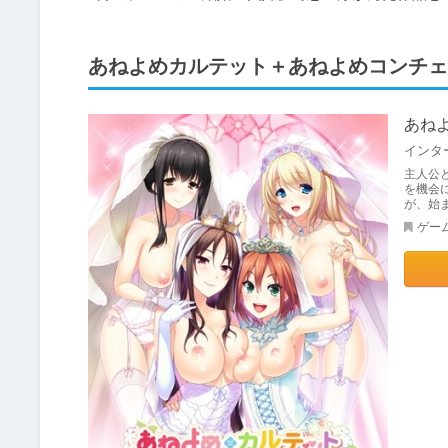
あねよめカルテット＋あねよめコンチェ
あね
主人公
を機会
が、始
ゲー