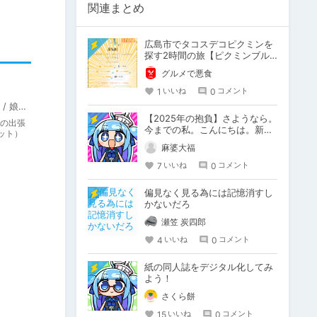
関連まとめ
広島市でタコスデコピクミンを
探す2時間の旅【ピクミンブル
ーム / Pikmin Bloom】
グルメで悪食
1
0
いいね
コメント
インターハート / Candy Soft / ぐみそふと / はちみつそふと / REAL / DarknessPot / 娘。 / しばそふと / DESSERT Soft / カカオ / ういろうそふと / ましゅまろそふと
【2025年の抱負】さようなら。
の出張
今までの私。こんにちは。新た
ット）
な私。
麻婆大福
7
0
いいね
コメント
偏見なく見る為には記憶消すし
かないだろ
瀬笠 炭四郎
4
0
いいね
コメント
紙の同人誌をデジタル化してみ
よう！
さくら餅
15
0
いいね
コメント