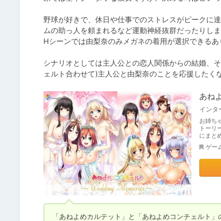
野球が好きで、休日や仕事でのストレスがピークに達
ムの助っ人を頼まれるなど運動神経抜群だったりします
Hシーンでは由梨奈のみメガネの着用が選択できるあ
シナリオとしては主人公との恋人関係からの結婚、そ
ェルト合わせて)主人公と由梨奈のことを応援したく
あねよ
お姉ち
トーリ
にまと
ゲー
「あねよめカルテット」と「あねよめコンチェルト」の