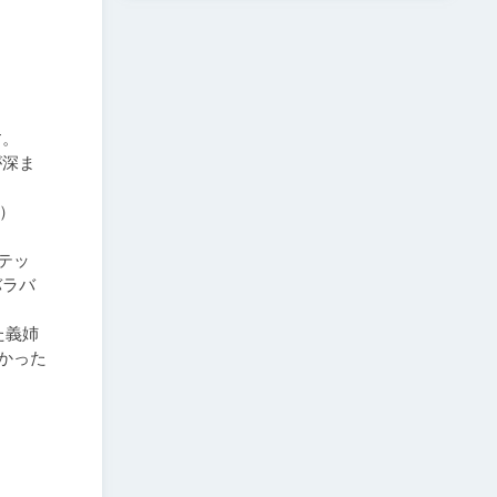


。

が深ま


テッ
バラバ
た義姉
かった