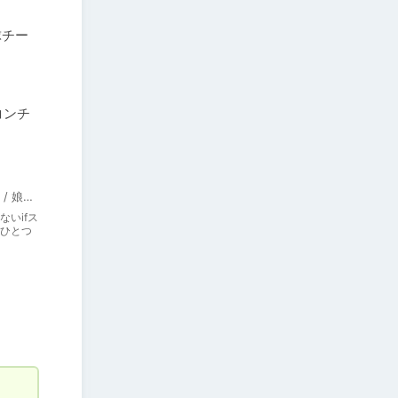
球チー
コンチ
インターハート / Candy Soft / ぐみそふと / はちみつそふと / REAL / DarknessPot / 娘。 / しばそふと / DESSERT Soft / カカオ / ういろうそふと / ましゅまろそふと
いifス
ひとつ