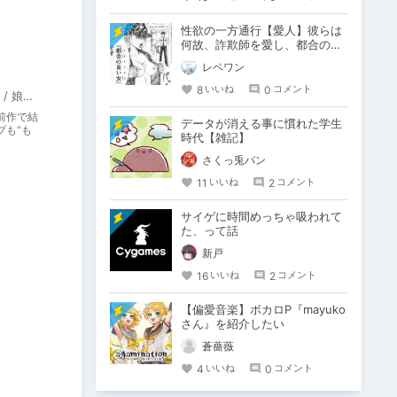
性欲の一方通行【愛人】彼らは
何故、詐欺師を愛し、都合の良
い肉便器を甘受してしまうの
レベワン
か？
8
0
いいね
コメント
インターハート / Candy Soft / ぐみそふと / はちみつそふと / REAL / DarknessPot / 娘。 / しばそふと / DESSERT Soft / カカオ / ういろうそふと / ましゅまろそふと
前作で結
データが消える事に慣れた学生
ブも“も
時代【雑記】
さくっ兎パン
11
2
いいね
コメント
サイゲに時間めっちゃ吸われて
た、って話
新戸
16
2
いいね
コメント
【偏愛音楽】ボカロP『mayuko
さん』を紹介したい
蒼薔薇
4
0
いいね
コメント