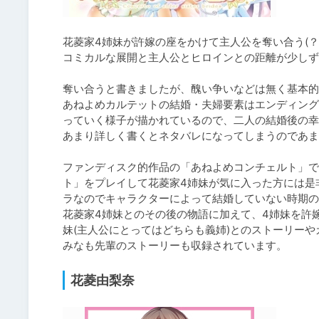
花菱家4姉妹が許嫁の座をかけて主人公を奪い合う(？)
コミカルな展開と主人公とヒロインとの距離が少しず
奪い合うと書きましたが、醜い争いなどは無く基本的
あねよめカルテットの結婚・夫婦要素はエンディング
っていく様子が描かれているので、二人の結婚後の幸
あまり詳しく書くとネタバレになってしまうのであま
ファンディスク的作品の「あねよめコンチェルト」で
ト」をプレイして花菱家4姉妹が気に入った方には是
ラなのでキャラクターによって結婚していない時期の場
花菱家4姉妹とのその後の物語に加えて、4姉妹を許
妹(主人公にとってはどちらも義姉)とのストーリー
みなも先輩のストーリーも収録されています。
花菱由梨奈