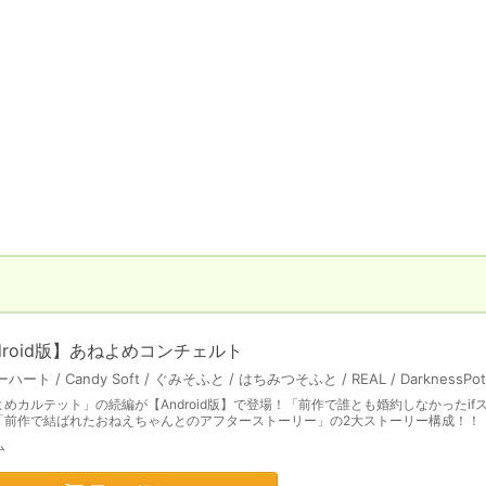
droid版】あねよめコンチェルト
めカルテット」の続編が【Android版】で登場！「前作で誰とも婚約しなかったif
「前作で結ばれたおねえちゃんとのアフターストーリー」の2大ストーリー構成！！
ム