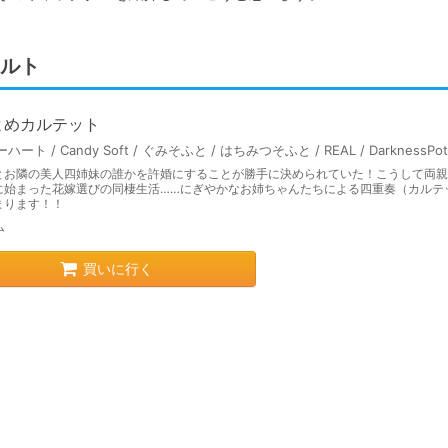
ルト
よめカルテット
とお隣の美人四姉妹の誰かを許婚にすることが勝手に決められていた！こうして両親
に始まった花嫁選びの同棲生活……にぎやかなお姉ちゃんたちによる四重奏（カルテ
まります！！
ム
買いに行く