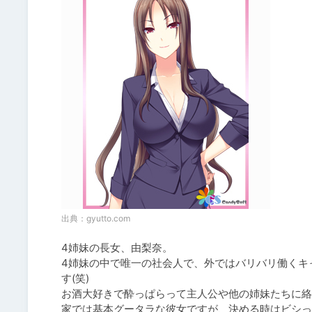
出典：
gyutto.com
4姉妹の長女、由梨奈。

4姉妹の中で唯一の社会人で、外ではバリバリ働くキ
す(笑)

お酒大好きで酔っぱらって主人公や他の姉妹たちに絡
家では基本グータラな彼女ですが、決める時はビシっ