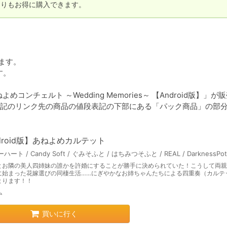
よりもお得に購入できます。
ます。

。

コンチェルト ～Wedding Memories～ 【Android版】」が
記のリンク先の商品の値段表記の下部にある「パック商品」の部
droid版】あねよめカルテット
とお隣の美人四姉妹の誰かを許婚にすることが勝手に決められていた！こうして両親
に始まった花嫁選びの同棲生活……にぎやかなお姉ちゃんたちによる四重奏（カルテ
まります！！
ム
買いに行く