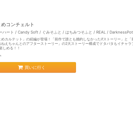
よめコンチェルト
よめカルテット」の続編が登場！「前作で誰とも婚約しなかったifストーリー」と「
おねえちゃんとのアフターストーリー」の2大ストーリー構成でドタバタもイチャラ
”楽しめる！！
ム
買いに行く