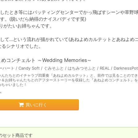
したとき等にはバッティングセンターでかっ飛ばすシーンや草野
。(脱いだら納得のナイスバディです笑)

りがたいお姉ちゃんです。

して…という流れが描かれていて(あねよめカルテットとあねよめ
なるシナリオでした。
めコンチェルト ～Wedding Memories～
ゃんたちとのイチャラブ四重奏『あねよめカルテット』と、前作では見ることのできな
ー＆お姉ちゃんたちとのアフターストーリーを収録した『あねよめコンチェルト』を
めちゃいました！
ム
買いに行く
セット商品です
