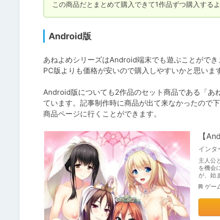
この商品だとまとめて購入できて1作品ずつ購入する
Android版
あねよめシリーズはAndroid端末でも遊ぶことができ
PC版よりも価格が安いので購入しやすいかと思います
Android版についても2作品のセット商品である「あねよめ
ています。記事制作時に商品が出て来なかったので下
商品ページに行くことができます。
【An
主人公
を機会
が、始
ゲー