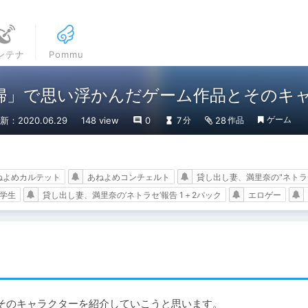
ンテナ
Pommu
婦」で思い浮かんだゲーム作品とそのキ
ゲーム
新：2020.06.29
148 view
0
7
28
分
作品
ねよめカルテット
あねよめコンチェルト
貸し出し妻、満里奈の"ネトラ
大学生
貸し出し妻、満里奈の’ネトラセ’報告 1＋2パック
エロゲー
そのキャラクターを紹介していこうと思います。