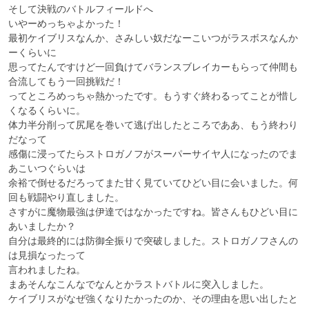
そして決戦のバトルフィールドへ

いやーめっちゃよかった！

最初ケイブリスなんか、さみしい奴だなーこいつがラスボスなんか
ーくらいに

思ってたんですけど一回負けてバランスブレイカーもらって仲間も
合流してもう一回挑戦だ！

ってところめっちゃ熱かったです。もうすぐ終わるってことが惜し
くなるくらいに。

体力半分削って尻尾を巻いて逃げ出したところでああ、もう終わり
だなって

感傷に浸ってたらストロガノフがスーパーサイヤ人になったのでま
あこいつぐらいは

余裕で倒せるだろってまた甘く見ていてひどい目に会いました。何
回も戦闘やり直しました。

さすがに魔物最強は伊達ではなかったですね。皆さんもひどい目に
あいましたか？

自分は最終的には防御全振りで突破しました。ストロガノフさんの
は見損なったって

言われましたね。

まあそんなこんなでなんとかラストバトルに突入しました。

ケイブリスがなぜ強くなりたかったのか、その理由を思い出したと