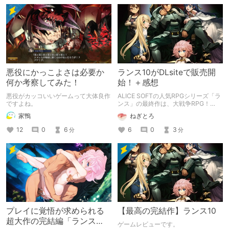
ていくシステムかもしれません。
悪役にかっこよさは必要か
ランス10がDLsiteで販売開
何か考察してみた！
始！＋感想
悪役がカッコいいゲームって大体良作
ALICE SOFTの人気RPGシリーズ「ラ
ですよね。
ンス」の最終作は、大戦争RPG！
DLsiteでも3月30日に販売開始した
家鴨
ねぎとろ
ぞ！ 現時点での感想など書いていく
（ネタバレ配慮）
12
0
6
6
0
3
分
分
プレイに覚悟が求められる
【最高の完結作】ランス10
超大作の完結編「ランス
ゲームレビューです。