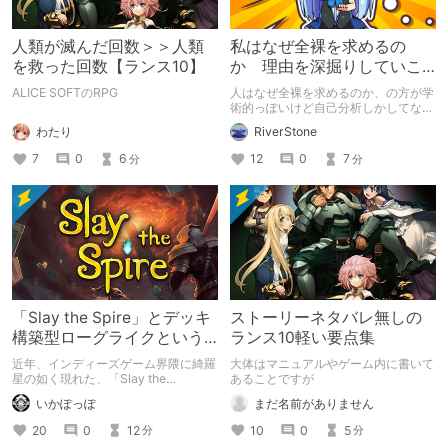
人類が滅んだ回数＞＞人類
私はなぜ全裸を求めるの
を救った回数【ランス10】
か 理由を深掘りしていこ
う
ALICE SOFTのRPG
人はなぜ全裸を求めるのか、の方が学
術的っぽいけど自己分析しかしてない
のでやめました。タイトル以上の説明
わたり
RiverStone
はない。
7
0
6
12
0
7
分
分
「Slay the Spire」とデッキ
ストーリーネタバレ無しの
構築型ローグライクという
ランス10軽い要点集
ジャンル
近年、インディーズゲーム界隈に綺羅
大体はマニュアルやゲーム内に書いて
星の如く現れた、「Slay the
あることですが
Spire」。デッキ構築（ビルド）型ロ
いかぽっぽ
まだ名前がありません
ーグライクという新ジャンルについ
て、語っていこうかと思います。もし
20
0
12
10
0
5
分
分
かしたら、同人ゲームでも派生が増え