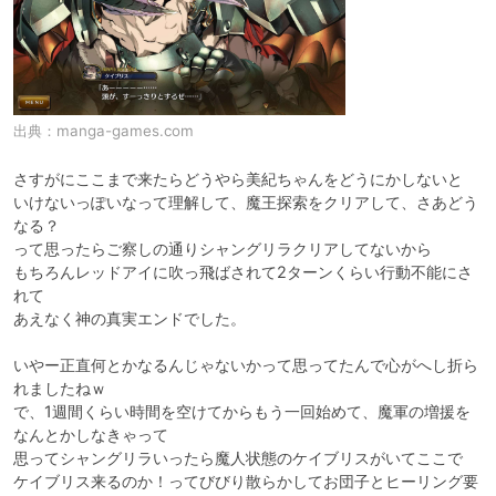
出典：
manga-games.com
さすがにここまで来たらどうやら美紀ちゃんをどうにかしないと

いけないっぽいなって理解して、魔王探索をクリアして、さあどう
なる？

って思ったらご察しの通りシャングリラクリアしてないから

もちろんレッドアイに吹っ飛ばされて2ターンくらい行動不能にさ
れて

あえなく神の真実エンドでした。

いやー正直何とかなるんじゃないかって思ってたんで心がへし折ら
れましたねｗ

で、1週間くらい時間を空けてからもう一回始めて、魔軍の増援を
なんとかしなきゃって

思ってシャングリラいったら魔人状態のケイブリスがいてここで

ケイブリス来るのか！ってびびり散らかしてお団子とヒーリング要