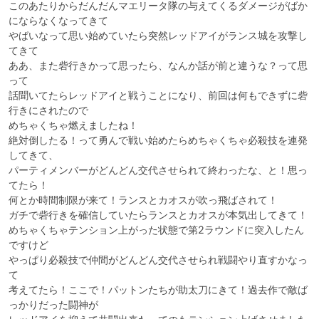
このあたりからだんだんマエリータ隊の与えてくるダメージがばか
にならなくなってきて

やばいなって思い始めていたら突然レッドアイがランス城を攻撃し
てきて

ああ、また砦行きかって思ったら、なんか話が前と違うな？って思
って

話聞いてたらレッドアイと戦うことになり、前回は何もできずに砦
行きにされたので

めちゃくちゃ燃えましたね！

絶対倒したる！って勇んで戦い始めたらめちゃくちゃ必殺技を連発
してきて、

パーティメンバーがどんどん交代させられて終わったな、と！思っ
てたら！

何とか時間制限が来て！ランスとカオスが吹っ飛ばされて！

ガチで砦行きを確信していたらランスとカオスが本気出してきて！

めちゃくちゃテンション上がった状態で第2ラウンドに突入したん
ですけど

やっぱり必殺技で仲間がどんどん交代させられ戦闘やり直すかなっ
て

考えてたら！ここで！パットンたちが助太刀にきて！過去作で敵ば
っかりだった闘神が
