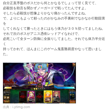
自分正直序盤のボスだから何とかなるでしょって甘く見てて、

必殺技を助言を聞かずノーガードで戦ってたんですよ。

そしたら必殺技が想像よりかなり痛かったんですよね。

で、よりにもよって頼ったのがかなみの手裏剣でなかなか行動阻害
を

してくれなくて勝ったときにはもう体力が３０％切ってましたね。

それで次のボスがアニス憑依レッドアイなわけで、

必死こいて全ターン防御に全振りしてました。それでも体力半分近
く

持ってかれて、ほんまにこのゲーム鬼畜難易度やなって思いまし
た。
出典：
i.ytimg.com