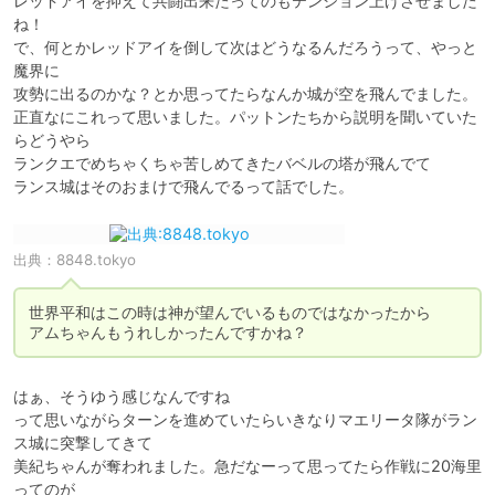
レッドアイを抑えて共闘出来たってのもテンション上げさせました
ね！

で、何とかレッドアイを倒して次はどうなるんだろうって、やっと
魔界に

攻勢に出るのかな？とか思ってたらなんか城が空を飛んでました。

正直なにこれって思いました。パットンたちから説明を聞いていた
らどうやら

ランクエでめちゃくちゃ苦しめてきたバベルの塔が飛んでて

ランス城はそのおまけで飛んでるって話でした。
出典：
8848.tokyo
世界平和はこの時は神が望んでいるものではなかったから

はぁ、そうゆう感じなんですね

って思いながらターンを進めていたらいきなりマエリータ隊がラン
ス城に突撃してきて

美紀ちゃんが奪われました。急だなーって思ってたら作戦に20海里
ってのが
