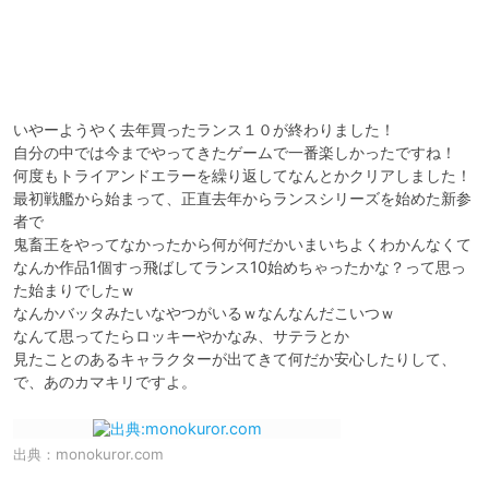
いやーようやく去年買ったランス１０が終わりました！

自分の中では今までやってきたゲームで一番楽しかったですね！

何度もトライアンドエラーを繰り返してなんとかクリアしました！

最初戦艦から始まって、正直去年からランスシリーズを始めた新参
者で

鬼畜王をやってなかったから何が何だかいまいちよくわかんなくて

なんか作品1個すっ飛ばしてランス10始めちゃったかな？って思っ
た始まりでしたｗ

なんかバッタみたいなやつがいるｗなんなんだこいつｗ

なんて思ってたらロッキーやかなみ、サテラとか

見たことのあるキャラクターが出てきて何だか安心したりして、

出典：
monokuror.com