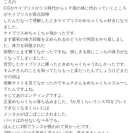
ころの

CGがケイブリスがリス時代からＬＰ期の体に代わっていくところ
がケイブリスが原点回帰

したんだなって理解したときケイブリスがめちゃくちゃ好きになり
ました。

ケイブリスめちゃくちゃ強かったです。

まず最初の体力回復を止められるかどうかで何回もやり直しまし
た。体力を回復された

状態だとまず勝てなかったですね。倒しきる前にこっちの体力がな
くなってしまいました。

苦労したケイブリスに勝ったときめちゃくちゃうれしかったです。

キムチさんのことを知ってたらもっと楽だったんでしょうけどまだ
その頃は

攻略サイトを見てなかったのでキムチさんをめちゃくちゃスルーし
てたんですよね。

そしてあのエンディングですよ。

正直めちゃくちゃ落ち込みました。1か月くらいランス10をプレイ
できなくなるくらいには

メンタルがぼこぼこにされました。

バードは許せないなー今でも。

ほんとに2部でランスが救われて良かったです。

2部については正直何も言えないです。良すぎましたもん。
