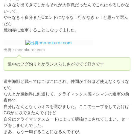
いきなり出てきてしかもそれが大作戦だったんでこれはやるしかな
いって、

やらなきゃ多分またCエンドになるな！行かなきゃ！と思って選ん
だら

出典：
monokuror.com
道中のフグ釣りとかランスらしさがでてて好きです
道中海獣と戦ってぼこぼこにされ、仲間が半分ほど使えなくなりな
がら

なんとか魔物界に到達して、クライマックス感マシマシの進軍の前
夜祭で

自分はなんとなくカオスを選びました。ここでセーブをしておけば
CGが回収できたんですけど

自分はクライマックスムードによって腑抜けにされてしまい、セー
ブをしませんでした。

まあ、もう一周することになるんですが。
