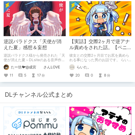
逆説パラドクス「天使が消
【実話】交際2ヶ月で逆アナ
えた夏」感想＆妄想
ル責めをされた話。【ペニ
バン】
逆説パラドクス様から発売された「天
彼女との交際2ヶ月目でお尻を責めら
使が消えた夏～DLsiteのある音声作品
れる事になった男のお話です。 らい
について～」の感想です。 妄想も多
た。のエチエチ体験談#2【逆アナ
たー坊🐦@成宮 さんLOVE
らいた。
いです。
ル】
11
5
17
20
0
8
分
分
DLチャンネル公式まとめ