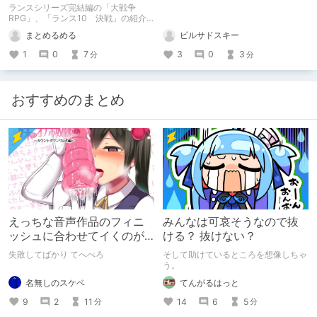
10 決戦」
ランスシリーズ完結編の「大戦争
RPG」、「ランス10 決戦」の紹介
です。
まとめるめる
ピルサドスキー
1
0
7
3
0
3
分
分
おすすめのまとめ
えっちな音声作品のフィニ
みんなは可哀そうなので抜
ッシュに合わせてイくのが
ける？ 抜けない？
下手すぎる【失敗した話】
失敗してばかり てへぺろ
そして助けているところを想像しちゃ
う。
名無しのスケベ
てんがるはっと
9
2
11
14
6
5
分
分