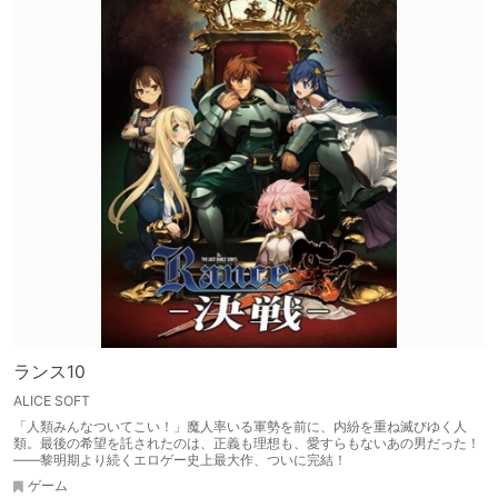
ランス10
ALICE SOFT
「人類みんなついてこい！」魔人率いる軍勢を前に、内紛を重ね滅びゆく人
類。最後の希望を託されたのは、正義も理想も、愛すらもないあの男だった！
――黎明期より続くエロゲー史上最大作、ついに完結！
ゲーム