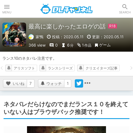
DLチャンネル
MENU
SEARCH
最高に楽しかったエロゲの話
家鴨
投稿：2020.05.11
更新：2020.05.11
ゲーム
366 view
0
6
1
分
作品
ランス10のネタバレ注意です。
アリスソフト
ランスシリーズ
クリエイターズ記事
いいね
7
ウォッチ
1
ネタバレだらけなのでまだランス１０を終えて
いない人はブラウザバック推奨です！