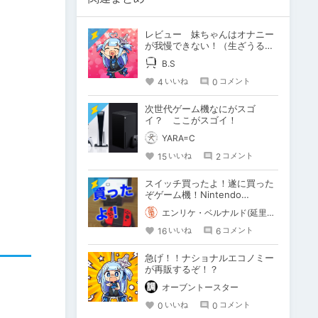
レビュー 妹ちゃんはオナニー
が我慢できない！（生ざうる
す 様）
B.S
4
0
いいね
コメント
次世代ゲーム機なにがスゴ
イ？ ここがスゴイ！
YARA=C
15
2
いいね
コメント
スイッチ買ったよ！遂に買った
ぞゲーム機！Nintendo
Switch！
エンリケ・ベルナルド(延里啓介)
16
6
いいね
コメント
急げ！！ナショナルエコノミー
が再販するぞ！？
オーブントースター
0
0
いいね
コメント