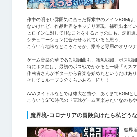
作中の明るい雰囲気に合った探索中のメインBGMは
ないけれど、作品世界をキッチリ表現、補強出来てい
ヒロインに対してHなことをするときの曲も、深刻過
シチュエーションに合わせられていると思う。

こういう地味なところこそが、案外と専用のオリジナ
ゲーム音楽の華である戦闘曲も、雑魚戦闘、ボス戦闘
特にボス曲は、最初のボス戦でかかると一瞬「ミスマ
作曲者さんがギターから音楽を始めたというだけあり
そして１ループ３分くらいある、ﾄﾞﾋｰ！

AAAタイトルなどでは雄大な曲や、あくまでBGMと
魔界境-コロナリアの冒険負けたら私どうな
魔界