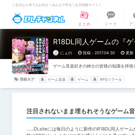
二次元なら何でもお任せ！みんなで作る二次元情報サイト！
DLチャンネル
まとめ
トーク
ア
R18DL同人ゲームの『
にぇの
投稿：2017.04.30
更新：
ゲーム音楽好きの紳士の皆様の知識を拝借
登録タグ
ゲーム音楽
ゲーム
RPGツクール
注目されないまま埋もれそうなゲーム音
……DLsiteには毎日のように新作のR18DL同人ゲー