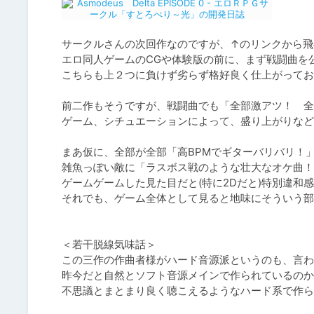
サークルさんの次回作なのですが、↑のリンクから飛
エロ同人ゲームのCGや体験版の前に、まず戦闘曲を
こちらも上２つに負けず劣らず格好良く仕上がってお
前二作もそうですが、戦闘曲でも「全部激アツ！　全
ゲーム、シチュエーションによって、盛り上がりなど
まあ仮に、全部が全部「高BPMでギターバリバリ！」
雑魚っぽい敵に「ラスボス戦のような壮大なオケ曲！
ゲームゲームした見た目だと(特に2Dだと)特別違和
それでも、ゲーム全体として見ると地味にそういう部
＜若干脱線気味話＞

この三作の作曲者様がハード音源派というのも、言わ
昨今だと自然とソフト音源メインで作られているのか
不思議とまとまり良く聴こえるようなハード系で作ら