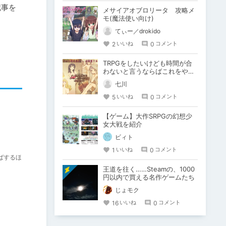
記事を
メサイアオブロリータ 攻略メ
モ(魔法使い向け)
てぃー／drokido
2
0
いいね
コメント
TRPGをしたいけども時間が合
わないと言うならばこれをやろ
う
七川
5
0
いいね
コメント
【ゲーム】大作SRPGの幻想少
女大戦を紹介
ビィト
1
0
いいね
コメント
ばするほ
王道を往く……Steamの、1000
円以内で買える名作ゲームたち
じょモク
16
0
いいね
コメント