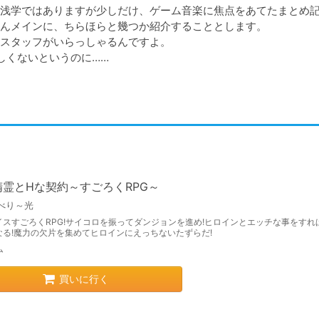
浅学ではありますが少しだけ、ゲーム音楽に焦点をあてたまとめ
んメインに、ちらほらと幾つか紹介することとします。

スタッフがいらっしゃるんですよ。

しくないというのに……
精霊とHな契約～すごろくRPG～
べり～光
イスすごろくRPG!サイコロを振ってダンジョンを進め!ヒロインとエッチな事をすれ
なる!魔力の欠片を集めてヒロインにえっちないたずらだ!
ム
買いに行く