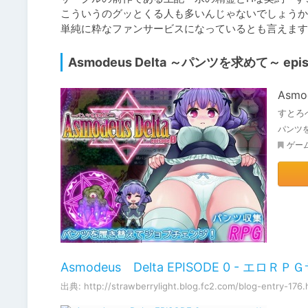
こういうのグッとくる人も多いんじゃないでしょうか
Asmodeus Delta ～パンツを求めて～ epis
Asmo
すとろ
パンツを
ゲー
Asmodeus Delta EPISODE 0 -
出典: http://strawberrylight.blog.fc2.com/blog-entry-176.