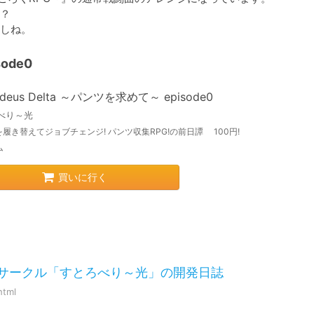
？

ode0
deus Delta ～パンツを求めて～ episode0
べり～光
履き替えてジョブチェンジ! パンツ収集RPG!の前日譚 100円!
ム
買いに行く
 エロＲＰＧサークル「すとろべり～光」の開発日誌
html