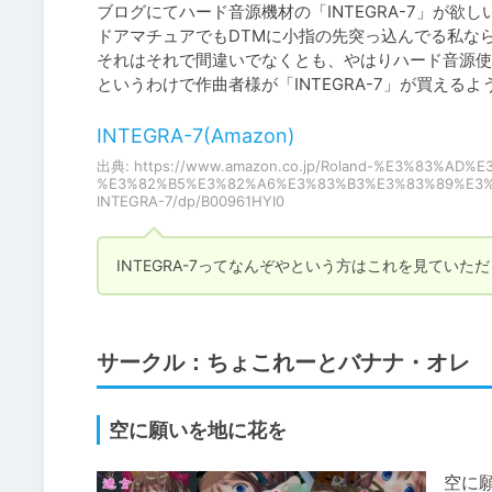
ブログにてハード音源機材の「INTEGRA-7」が欲
ドアマチュアでもDTMに小指の先突っ込んでる私なら、
それはそれで間違いでなくとも、やはりハード音源使
というわけで作曲者様が「INTEGRA-7」が買え
INTEGRA-7(Amazon)
出典: https://www.amazon.co.jp/Roland-%E3%83%A
%E3%82%B5%E3%82%A6%E3%83%B3%E3%83%89%E3%
INTEGRA-7/dp/B00961HYI0
INTEGRA-7ってなんぞやという方はこれを見ていた
サークル：ちょこれーとバナナ・オレ
空に願いを地に花を
空に