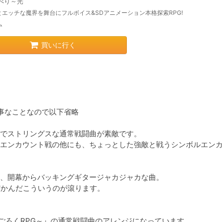
べり～光
とエッチな魔界を舞台にフルボイス&SDアニメーション本格探索RPG!
ム
買いに行く
事なことなので以下省略

でストリングスな通常戦闘曲が素敵です。

エンカウント戦の他にも、ちょっとした強敵と戦うシンボルエン
、開幕からバッキングギタージャカジャカな曲。

かんだこういうのが滾ります。

ろくRPG～』の通常戦闘曲のアレンジになっています。
