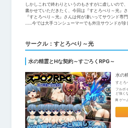
しかしこれで終わりというのもさすがに虚しいので、
書かせていただきたく、今回は『すとろべり～光』さ
『すとろべり～光』さんは何が凄いってサウンド専門
……今では大手コンシューマーでも外注サウンドが珍
サークル：すとろべり～光
水の精霊とHな契約～すごろくRPG～
水の
すとろ
フルボ
ど強く
ゲー