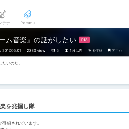
ンテナ
Pommu
ゲーム音楽』の話がしたい
ゲーム
2017.05.01
2333 view
5
1
8
分以内
作品
したいのだ。
楽を発掘し隊
ムが登録されています。
