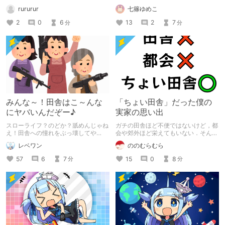
ズが120円ッだったのに買い忘れたほ
rururur
七篠ゆめこ
んとあほやなーって意気消沈。 ちょ
っと記事書いてるけど田舎の話リアル
2
0
6
13
2
7
分
分
にあるけど千文字以下内から気合をか
けてかかないとね。 そもそも田舎の
話って詰まんないよね、本当に何もな
いところは何もない、住んでみないと
わからないよ。 ※起承転結を意識して
少し書き直しました。
みんな～！田舎はこ～んな
「ちょい田舎」だった僕の
にヤバいんだぞー♪
実家の思い出
スローライフ？のどか？舐めんじゃね
ガチの田舎ほど不便ではないけど，都
え！田舎への憧れをぶっ壊してや
会や郊外ほど栄えてもいない．そんな
る！！！
「ちょい田舎」に僕の実家はありまし
レベワン
ののむらむら
た． 昔の景色は失われてしまいまし
たが，今でもゆっくりとした時間を過
57
6
7
15
0
8
分
分
ごせる場所です．