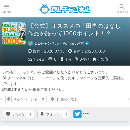
DLチャンネル
MENU
SEARCH
【公式】オススメの「田舎のはなし」
作品を語って1000ポイント！？
DLチャンネル・Pommu運営
投稿：2026.07.03
更新：2026.07.03
その他
524 view
0
1
0
分
作品
いつもDLチャンネルをご愛顧いただきありがとうございます。

DLチャンネルでは、「トーク」を使ったキャンペーンを定期的に実施し
ています。

詳細は本まとめ記事をご覧ください。
キャンペーントーク
田舎のはなし
いいね
3
ウォッチ
1