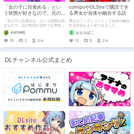
「女の子に目覚める」とい
comipoやDLSiteで購読でき
う状態が好きなので、元の
る男女が合体や融合する話
性別が女性でも男性でも問
「女の子に目覚める」という状態が好
男女がフィクションとして合体や融合
題ない話
きなので、元の性別が女性でも男性で
する作品をまとめてみました。
も問題ない話
KAIYARE
おもちばこ
10
2
3
12
0
2
分
分
DLチャンネル公式まとめ