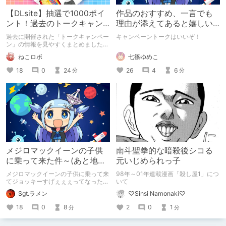
【DLsite】抽選で1000ポイ
作品のおすすめ、一言でも
ント！過去のトークキャン
理由が添えてあると嬉しい
ペーンまとめ【全133回】
って話
過去に開催された「トークキャンペー
キャンペーントークはいいぞ！
ン」の情報を見やすくまとめました。
テーマに合ったDLsiteのオススメ作品
七篠ゆめこ
ねこロボ
を投稿すると抽選で1000ポイントが
もらえるかも？
26
4
6
18
0
24
分
分
メジロマックイーンの子供
南斗聖拳的な暗殺後シコる
に乗って来た件～(あと地味
元いじめられっ子
にお知らせ)
メジロマックイーンの子供に乗って来
98年～01年連載漫画「殺し屋1」につ
てジョッキーすげぇぇぇってなった話
いて
だぁ… あとこれからはラメンです、よ
Sgt.ラメン
♡Sinsi Namonaki♡
ろしくね。 （※2026年に破損した画
像部分を文章のみに置き換えていま
18
0
8
2
0
1
分
分
す）