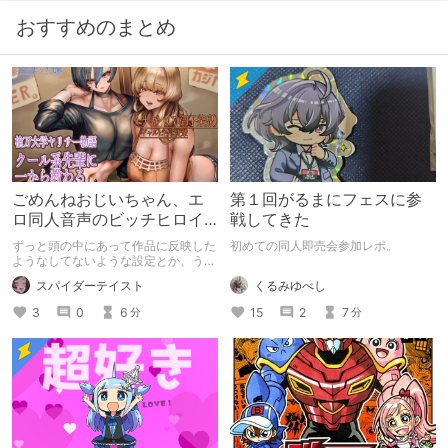
おすすめのまとめ
ごめんねおじいちゃん、エ
第１回がるまにフェスに参
ロ同人音声のビッチヒロイ
戦してきた
ンに名前使って～過去作品
ずっと頭の中にあって作品に反映した
初めての同人即売会参加レポ。
コンセプトを思い出そう～
ようなしてないような設定とか、うち
のヒロイン達の名づけの法則とかを頭
くるみゆべし
スパイダーテイスト
の中の映●研の金●さんに「そこにあ
っちゃいけねえんだよ」といわれたの
15
2
7
3
0
6
分
分
でとりあえず垂れ流します。