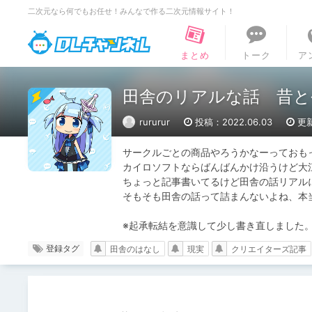
二次元なら何でもお任せ！みんなで作る二次元情報サイト！
DLチャンネル
まとめ
トーク
ア
田舎のリアルな話 昔と
rururur
投稿：2022.06.03
更新
サークルごとの商品やろうかなーっておもっ
カイロソフトならばんばんかけ沿うけど大江
ちょっと記事書いてるけど田舎の話リアル
そもそも田舎の話って詰まんないよね、本
※起承転結を意識して少し書き直しました
登録タグ
田舎のはなし
現実
クリエイターズ記事