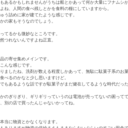
もあるかもしれませんがうちは船とかあって何か大量にフナムシ
よね、人間の食べ残しとかを食料の糧にしていますから。

ゅう詰めに家が建てたような感じです。

かの家もそうなのでしょう。

ってるかも微妙なところです。

然つれないんですよね正直。

品の寄せ集めメインです。

こんな感じです。

りましたね、洗剤が数える程度しかあって、無駄に駄菓子系のお
食べるのかなと少し思いますけど。

でもあるような話ですが駄菓子がまだ健在してるような時代だっ
かのぎりぎり、ギリギリっていうのは電池が売ってないの困って
、別の店で買ったんじゃないかってね。

本当に物資とかなくなります。

もありますが物資の供給さえもままならないぐらいのすごい田舎