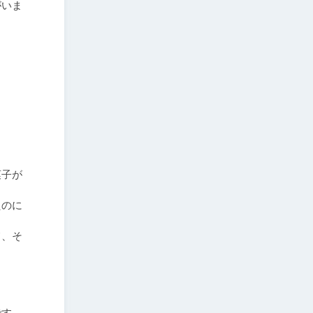
がいま
菓子が
たのに
て、そ
です