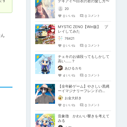
です
デキアイ〜白衣の君の愛し方〜
20
0
0
いいね
コメント
MYSTIC ZENO【Win版】 プ
レイしてみた
せん
76421
0
0
いいね
コメント
チェキのお値段ってもしかして
高い……？
あひるカモ
4
0
いいね
コメント
【全年齢ゲーム】やさしい黒縄
ーイマジナリーフレンドの
「彼」と過ごすおぼんやすみー
お金大好き
0
0
いいね
コメント
音象徴 かわいい響きを考えて
みる