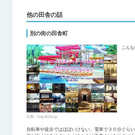
他の田舎の話
別の街の田舎町
こんな
出典：
img.dlsite.jp
自転車や徒歩ではほぼいけない、電車で３０分ぐらい