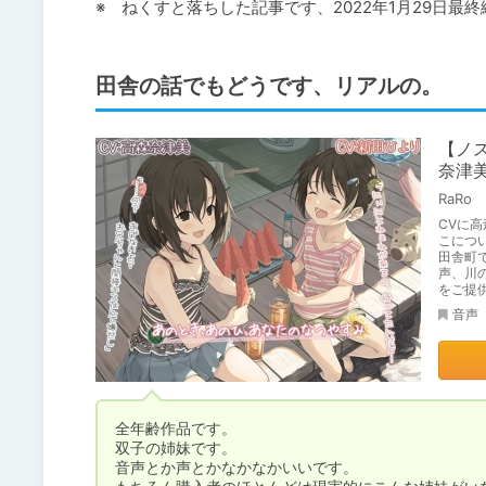
※　ねくすと落ちした記事です、2022年1月29日最
田舎の話でもどうです、リアルの。
【ノ
奈津
RaRo
CVに
こにつ
田舎町
声、川
をご提
音声
全年齢作品です。

双子の姉妹です。

音声とか声とかなかなかいいです。
