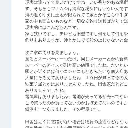
現実は違ってて臭いだけですね、いい香りのある場所
す、そもそもフナムシは清潔な場所にはいないんです
海の近くゆえに土地が限られてて家とかそこら中牛ぎ
家の中も面白いものなど一切なく釣り道具ばかりでほ
現実的にはこんなもんです。

家も狭いですし、テレビも旧型ですし何をして何をや
釣りもありますが、沖とかにでて船の上じゃないと全
次に家の周りを見ましょう。

見るとスーパーは一つだけ、同じメーカーとかの食料
スーパーのアイスが割と高い値段でしたね、だいたい
駅とか近くには何かコンビニもどきみたいな個人店あ
大量にそろえてありましたね、１０円が無って今の人
駄菓子屋とかはありませんでしたね、田舎家だとどこ
ありませんでしたね。

電気屋はありましたね、電池が売ってるか売ってない
こで買ったのか買ってないのかおぼえてないのですよ
銭湯も一つありました、その程度です。

田舎は近くに道路がない場合は物資の流通などはなく
何か地元に強いような商店街のイメージものある田舎