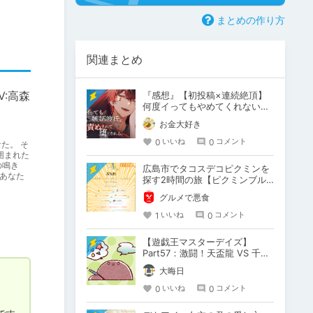
まとめの作り方
関連まとめ
:高森
『感想』【初投稿×連続絶頂】
何度イってもやめてくれない嫉
妬彼氏に激責めされて堕とされ
お金大好き
る。
0
0
いいね
コメント
た。 そ
囲まれた
の鳴き
広島市でタコスデコピクミンを
あなた
探す2時間の旅【ピクミンブル
ーム / Pikmin Bloom】
グルメで悪食
1
0
いいね
コメント
【遊戯王マスターデイズ】
Part57：激闘！天盃龍 VS 千年
D【架空デュエル】
大晦日
0
0
いいね
コメント