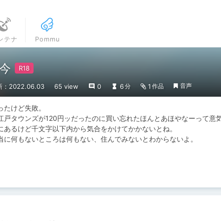
ンテナ
Pommu
今
音声
：2022.06.03
65 view
0
6
1
分
作品
たけど失敗。

戸タウンズが120円ッだったのに買い忘れたほんとあほやなーって意気
にあるけど千文字以下内から気合をかけてかかないとね。

当に何もないところは何もない、住んでみないとわからないよ。

。