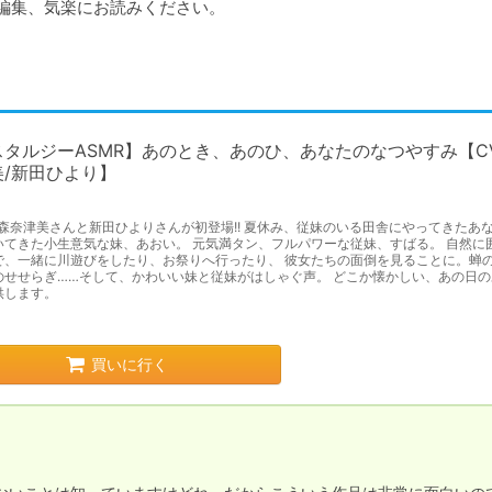
終編集、気楽にお読みください。
スタルジーASMR】あのとき、あのひ、あなたのなつやすみ【CV
美/新田ひより】
高森奈津美さんと新田ひよりさんが初登場!! 夏休み、従妹のいる田舎にやってきたあな
いてきた小生意気な妹、あおい。 元気満タン、フルパワーな従妹、すばる。 自然に
で、一緒に川遊びをしたり、お祭りへ行ったり、 彼女たちの面倒を見ることに。蝉
のせせらぎ……そして、かわいい妹と従妹がはしゃぐ声。 どこか懐かしい、あの日の
供します。
買いに行く