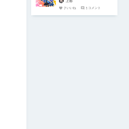
上都
7
1
いいね
コメント