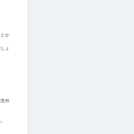
路とか
でしょ
が意外
。
