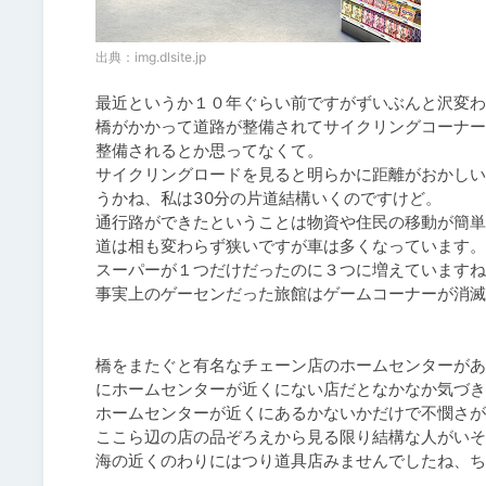
出典：
img.dlsite.jp
最近というか１０年ぐらい前ですがずいぶんと沢変わ
橋がかかって道路が整備されてサイクリングコーナー
整備されるとか思ってなくて。

サイクリングロードを見ると明らかに距離がおかしい
うかね、私は30分の片道結構いくのですけど。

通行路ができたということは物資や住民の移動が簡単
道は相も変わらず狭いですが車は多くなっています。

スーパーが１つだけだったのに３つに増えていますね
事実上のゲーセンだった旅館はゲームコーナーが消滅
橋をまたぐと有名なチェーン店のホームセンターがあ
にホームセンターが近くにない店だとなかなか気づき
ホームセンターが近くにあるかないかだけで不憫さが
ここら辺の店の品ぞろえから見る限り結構な人がいそ
海の近くのわりにはつり道具店みませんでしたね、ち