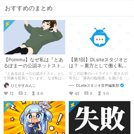
おすすめのまとめ
【Pommu】なぜ私は『とあ
【第1回】DLsiteスタジオと
るぽまーの公認ネットスト
は？ ～裏方として働く私た
ーカー』になったのか【出
ちの紹介
『とあるぽまーの公認ネトスト』とし
💡 この記事のハイライト！ 皆さんの
会い編】
て対象を監視しています。 なぜ私は
耳元に「最高の臨場感」を届ける「サ
このような行動をとるに至ったのか。
ウンドエンジニアの仕事」のリアルな
ひとやすみんこ
DLsiteスタジオ音声編集部
これまでのあゆみを振り返ります。
舞台裏を大公開！ スマートな専門
職……と思いきや、実態は「音の変態
12
2
8
45
0
5
分
分
（褒め言葉）」が集まるチーム！？
成人男性スタッフがダミヘに抱きつ
き、スタジオにアダルトグッズが転が
る超大真面目な理由とは？ クオリテ
ィ向上のための、ちょっとシュールな
（？）試行錯誤をたっぷりご紹介しま
す！