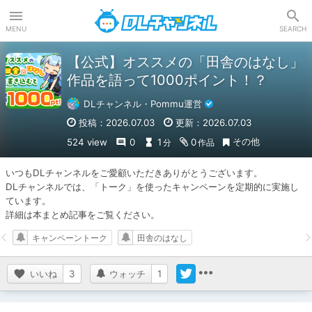
DLチャンネル
MENU
SEARCH
【公式】オススメの「田舎のはなし」
作品を語って1000ポイント！？
DLチャンネル・Pommu運営
投稿：2026.07.03
更新：2026.07.03
その他
524 view
0
1
0
分
作品
いつもDLチャンネルをご愛顧いただきありがとうございます。

DLチャンネルでは、「トーク」を使ったキャンペーンを定期的に実施し
ています。

詳細は本まとめ記事をご覧ください。
キャンペーントーク
田舎のはなし
いいね
3
ウォッチ
1