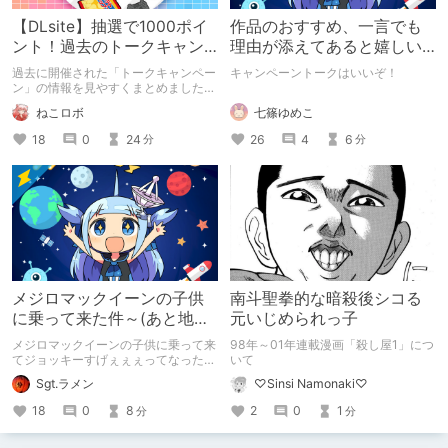
【DLsite】抽選で1000ポイ
作品のおすすめ、一言でも
ント！過去のトークキャン
理由が添えてあると嬉しい
ペーンまとめ【全133回】
って話
過去に開催された「トークキャンペー
キャンペーントークはいいぞ！
ン」の情報を見やすくまとめました。
テーマに合ったDLsiteのオススメ作品
七篠ゆめこ
ねこロボ
を投稿すると抽選で1000ポイントが
もらえるかも？
26
4
6
18
0
24
分
分
メジロマックイーンの子供
南斗聖拳的な暗殺後シコる
に乗って来た件～(あと地味
元いじめられっ子
にお知らせ)
メジロマックイーンの子供に乗って来
98年～01年連載漫画「殺し屋1」につ
てジョッキーすげぇぇぇってなった話
いて
だぁ… あとこれからはラメンです、よ
Sgt.ラメン
♡Sinsi Namonaki♡
ろしくね。 （※2026年に破損した画
像部分を文章のみに置き換えていま
18
0
8
2
0
1
分
分
す）