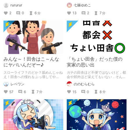
ズが120円ッだったのに買い忘れたほ
rururur
七篠ゆめこ
んとあほやなーって意気消沈。 ちょ
っと記事書いてるけど田舎の話リアル
2
0
6
13
2
7
分
分
にあるけど千文字以下内から気合をか
けてかかないとね。 そもそも田舎の
話って詰まんないよね、本当に何もな
いところは何もない、住んでみないと
わからないよ。 ※起承転結を意識して
少し書き直しました。
みんな～！田舎はこ～んな
「ちょい田舎」だった僕の
にヤバいんだぞー♪
実家の思い出
スローライフ？のどか？舐めんじゃね
ガチの田舎ほど不便ではないけど，都
え！田舎への憧れをぶっ壊してや
会や郊外ほど栄えてもいない．そんな
る！！！
「ちょい田舎」に僕の実家はありまし
レベワン
ののむらむら
た． 昔の景色は失われてしまいまし
たが，今でもゆっくりとした時間を過
57
6
7
15
0
8
分
分
ごせる場所です．