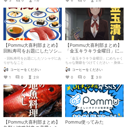
3
0
1
6
0
2
分
分
【Pommu大喜利部まとめ】
【Pommu大喜利部まとめ】
回転寿司をお題にしたソシ
「金玉キラキラ金曜日」に
ャゲにありがちなこと
めちゃくちゃな難癖をつけ
・回転寿司をお題にしたソシャゲにあ
・「金玉キラキラ金曜日」にめちゃく
てください
りがちなこと
ちゃな難癖をつけてください ・身体
の一部が使われている慣用句に(物理)
コーヒーをください
コーヒーをください
をつけ足して物騒にしてください ・
「暗黒微笑」の対義語を教えてくださ
1
0
2
0
0
3
分
分
い
【Pommu大喜利部まとめ】
Pommu使ってみた