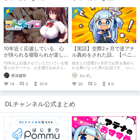
10年近く応援している、心
【実話】交際2ヶ月で逆アナ
が抉られる寝取られが楽し
ル責めをされた話。【ペニ
めるサークル
バン】
10年以上応援させていただいている寝
彼女との交際2ヶ月目でお尻を責めら
取られサークル、人生通行止めさんの
れる事になった男のお話です。 らい
新作がとても良かったので、新作を中
た。のエチエチ体験談#2【逆アナ
夜深越智
らいた。
心に、このサークルのゲームを紹介し
ル】
たくて、記事を書かせていただく。
14
0
10
20
0
8
分
分
キミノオモイからずっと好きな熱心な
ファンとしての記事にどうか、お付き
合いいただきたい（2026年7月18日
微修正）
DLチャンネル公式まとめ