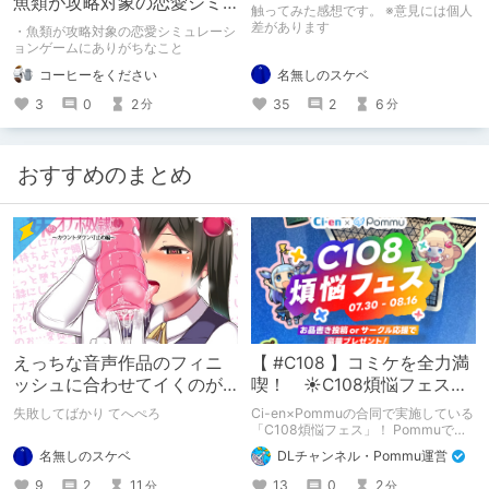
魚類が攻略対象の恋愛シミ
触ってみた感想です。 ※意見には個人
ュレーションゲームにあり
差があります
・魚類が攻略対象の恋愛シミュレーシ
がちなこと
ョンゲームにありがちなこと
名無しのスケベ
コーヒーをください
35
2
6
3
0
2
分
分
おすすめのまとめ
えっちな音声作品のフィニ
【 #C108 】コミケを全力満
ッシュに合わせてイくのが
喫！ ☀C108煩悩フェス☀
下手すぎる【失敗した話】
Pommu版のご案内
失敗してばかり てへぺろ
Ci-en×Pommuの合同で実施している
「C108煩悩フェス」！ Pommuでの
参加方法について、改めてこちらでも
名無しのスケベ
DLチャンネル・Pommu運営
ご案内いたします！
9
2
11
13
0
2
分
分