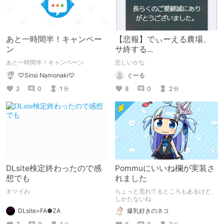
あと一時間半！キャンペー
【悲報】でぃーえる農場、
ン
サ終する...
あと一時間半！キャンペーン
悲しいかな
♡Sinsi Namonaki♡
ぐーる
2
0
1
8
0
2
分
分
DLsite検定終わったので感
Pommuにいいね欄が実装さ
想でも
れました
キツイわ
ちょっと荒れてるところもあるけど、
しかたないね
DLsite>FA●ZA
爆乳好きのネコ