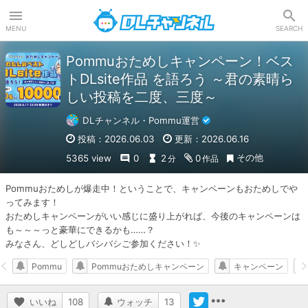
DLチャンネル
MENU
SEARCH
Pommuおためしキャンペーン！ベス
トDLsite作品 を語ろう ～君の素晴ら
しい投稿を二度、三度～
DLチャンネル・Pommu運営
投稿：2026.06.03
更新：2026.06.16
その他
5365 view
0
2
0
分
作品
Pommuおためしが爆走中！ということで、キャンペーンもおためしでや
ってみます！

おためしキャンペーンがいい感じに盛り上がれば、今後のキャンペーンは
も～～～っと豪華にできるかも……？

みなさん、どしどしバシバシご参加ください！✨
Pommu
Pommuおためしキャンペーン
キャンペーン
いいね
108
ウォッチ
13