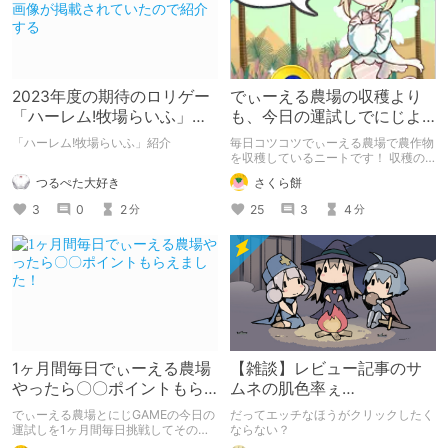
2023年度の期待のロリゲー
でぃーえる農場の収穫より
「ハーレム!牧場らいふ」の
も、今日の運試しでにじよ
エロ画像が掲載されていた
めちゃんから貰える確率の
「ハーレム!牧場らいふ」紹介
毎日コツコツでぃーえる農場で農作物
ので紹介する
方が高いかも...
を収穫しているニートです！ 収穫の
成果の発表と勝手な考察です
つるぺた大好き
さくら餅
3
0
2
25
3
4
分
分
1ヶ月間毎日でぃーえる農場
【雑談】レビュー記事のサ
やったら〇〇ポイントもら
ムネの肌色率ぇ…
えました！
でぃーえる農場とにじGAMEの今日の
だってエッチなほうがクリックしたく
運試しを1ヶ月間毎日挑戦してその結
ならない？
果を集計しました！みんなは何ポイン