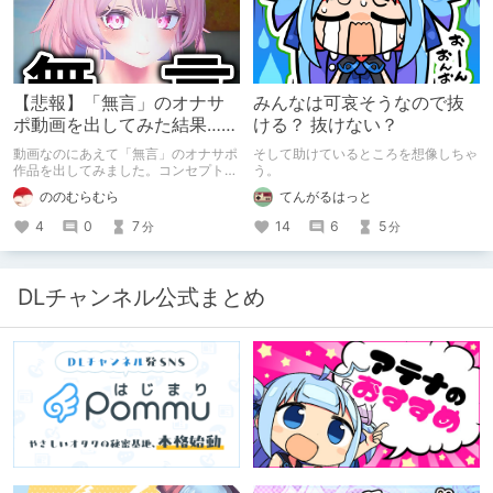
【悲報】「無言」のオナサ
みんなは可哀そうなので抜
ポ動画を出してみた結果……
ける？ 抜けない？
動画なのにあえて「無言」のオナサポ
そして助けているところを想像しちゃ
作品を出してみました。コンセプト通
う。
りのものは作れたのですが、肝心の売
ののむらむら
てんがるはっと
上がね……
4
0
7
14
6
5
分
分
DLチャンネル公式まとめ