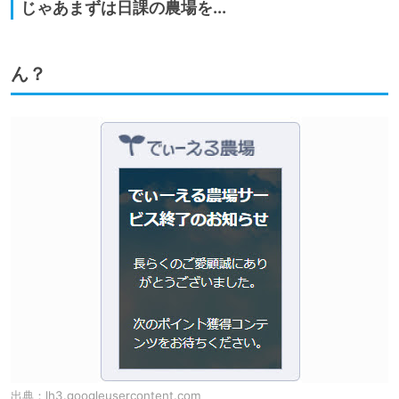
じゃあまずは日課の農場を...
ん？
出典：
lh3.googleusercontent.com