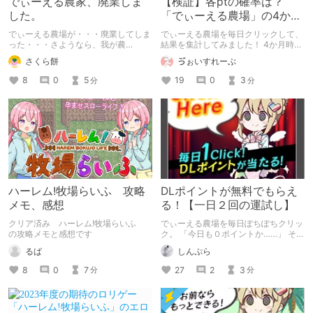
でぃーえる農家、廃業しま
【検証】各ptの確率は？
した。
「でぃーえる農場」の4か月
集計結果！
でぃーえる農場が・・・廃業してしま
でぃーえる農場を毎日クリックして、
った・・・さようなら、我が農
結果を集計してみました！ 4か月時点
場・・・
での経過報告です。 今後も続けま
さくら餅
ゔぉいすれーぶ
す！
8
0
5
19
0
3
分
分
ハーレム!牧場らいふ 攻略
DLポイントが無料でもらえ
メモ、感想
る！【一日２回の運試し】
クリア済み ハーレム!牧場らいふ
でぃーえる農場を毎日ぽちぽちクリッ
の攻略メモと感想です
ク。 「今日も０ポイントか……」 そん
なアナタも諦めてはいけない。
るば
しんぷら
8
0
7
27
2
3
分
分