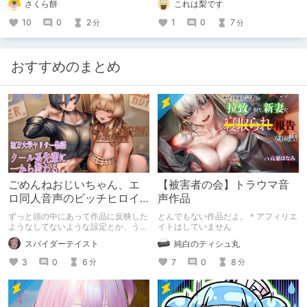
さくら餅
これは梨です
トぐらい
10
0
2
1
0
7
分
分
おすすめのまとめ
ごめんねおじいちゃん、エ
【被害者の会】トラウマ音
ロ同人音声のビッチヒロイ
声作品
ンに名前使って～過去作品
ずっと頭の中にあって作品に反映した
とんでもない作品だよ。＊アフィリエ
コンセプトを思い出そう～
ようなしてないような設定とか、うち
イトはしていません
のヒロイン達の名づけの法則とかを頭
スパイダーテイスト
純白のティシュ丸
の中の映●研の金●さんに「そこにあ
っちゃいけねえんだよ」といわれたの
3
0
6
7
0
8
分
分
でとりあえず垂れ流します。