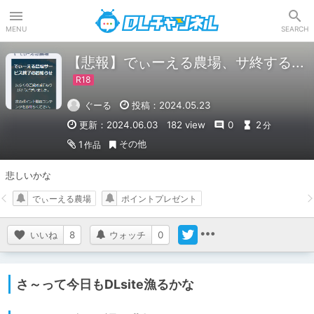
DLチャンネル
MENU
SEARCH
【悲報】でぃーえる農場、サ終する...
ぐーる
投稿：2024.05.23
更新：2024.06.03
182 view
0
2
分
その他
1
作品
悲しいかな
でぃーえる農場
ポイントプレゼント
いいね
8
ウォッチ
0
さ～って今日もDLsite漁るかな