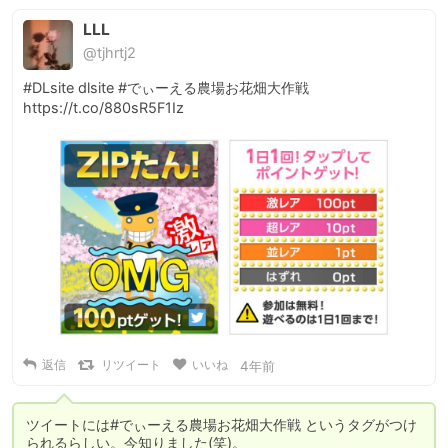
LLL
@tjhrtj2
#DLsite dlsite #でぃーえる農場お花畑大作戦 
https://t.co/880sR5F1Iz
返信
リツイート
いいね
4年前
ツイートには#でぃーえる農場お花畑大作戦 というタグがつけ
られるらしい。今知りました(笑)。