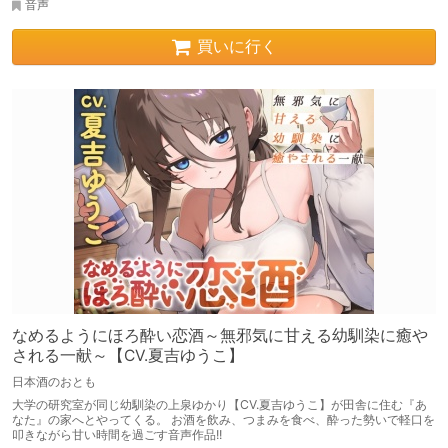
音声
買いに行く
なめるようにほろ酔い恋酒～無邪気に甘える幼馴染に癒や
される一献～【CV.夏吉ゆうこ】
日本酒のおとも
大学の研究室が同じ幼馴染の上泉ゆかり【CV.夏吉ゆうこ】が田舎に住む『あ
なた』の家へとやってくる。 お酒を飲み、つまみを食べ、酔った勢いで軽口を
叩きながら甘い時間を過ごす音声作品!!