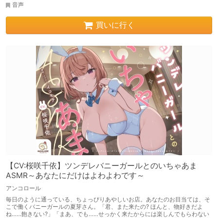
音声
買いに行く
【CV:桜咲千依】ツンデレバニーガールとのいちゃあま
ASMR～あなたにだけはよわよわです～
アンコロール
毎日のように通っている、ちょっぴりあやしいお店。あなたのお目当ては、そ
こで働くバニーガールの夏芽さん。「君、また来たの? ほんと、物好きだよ
ね……飽きない?」「まあ、でも……せっかく来たからには楽しんでもらわない