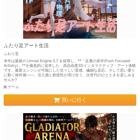
ふたり足アート生活
ふわり堂
本作は最新の Unreal Engine 5.7 を採用し、**「足裏の美学(Foot-Focused
Artistry)」**を徹底的に追求した、高自由度3Dインタラクティブ・アート体験
です。最新エンジンが可能にした生々しい質感、繊細な反応、そして思い通り
に動く操作感――。没入感と創造性が溶け合う、次世代のひとときを楽しみま
せんか?
ゲーム
買いに行く