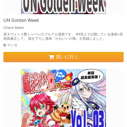
UN Golden Week
Check Mate!
某キヴォトス弊シャーレのブルアカ漫画です。 WEB上で公開している漫画+高
画質修正して、 描き下ろし漫画『かわいいの塊』を収録しました。
マンガ
買いに行く