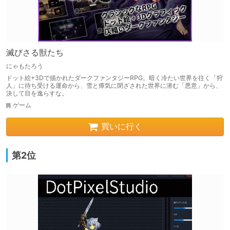
滅びさる獣たち
にゃもたろう
ドット絵+3Dで描かれたダークファンタジーRPG。暗く冷たい世界を往く「狩
人」に待ち受ける運命から、雪と瘴気に閉ざされた世界に潜む「悪意」から、
決して目を逸らすな。
ゲーム
買いに行く
第2位