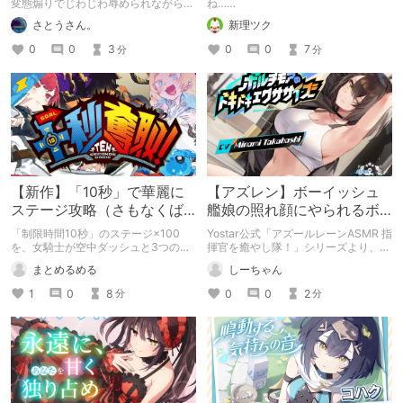
ビュー
変態煽りでじわじわ辱められながら犬
ね……
堕ちしていく湿度高めの共依存エンド
さとうさん。
新理ツク
がたまらない！ 最初はバニーさんと
お客さんの絶妙距離感から、イカサマ
0
0
3
0
0
7
分
分
で逆転され、膝枕・マッサージ・首輪
プレイなど優しい意地悪満載。準備ア
イテムで没入度爆上がりし、健全なの
にM心をしっかり満たしてくれる神バ
ランス。推しポイント3つ、ユメバニ
ちゃんへの愛、現代社会に疲れた人に
ぴったりの癒し供給を語り、「全年齢
なのにここまで満足できる作品は珍し
い」と全力おすすめ。てぇてぇで脳が
溶ける体験談満載です！
【新作】「10秒」で華麗に
【アズレン】ボーイッシュ
ステージ攻略（さもなくば
艦娘の照れ顔にやられるボ
死）のショートアクション
ルチモアASMR
「制限時間10秒」のステージ×100
Yostar公式「アズールレーンASMR 指
「十秒奪取！」
を、女騎士が空中ダッシュと3つのス
揮官を癒やし隊！」シリーズより、
キルを駆使して攻略するアクション
CV髙橋ミナミが演じるボルチモア編
まとめるめる
しーちゃん
「十秒奪取！」の紹介です
をレビュー。評価4.91という高評価の
理由と、スポーツ万能な彼女が見せる
1
0
8
0
0
2
分
分
不器用な恋愛模様の魅力を紹介しま
す。