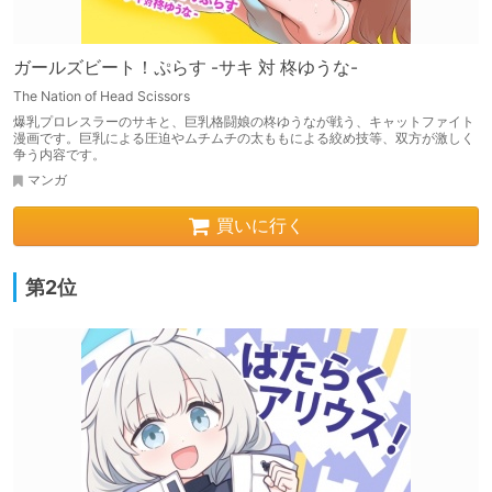
ガールズビート！ぷらす -サキ 対 柊ゆうな-
The Nation of Head Scissors
爆乳プロレスラーのサキと、巨乳格闘娘の柊ゆうなが戦う、キャットファイト
漫画です。巨乳による圧迫やムチムチの太ももによる絞め技等、双方が激しく
争う内容です。
マンガ
買いに行く
第2位