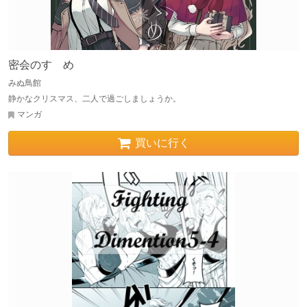
密会のすゝめ
みぬ鳥館
静かなクリスマス、二人で過ごしましょうか。
マンガ
買いに行く