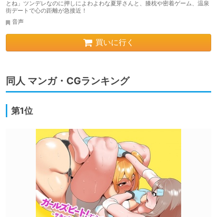
とね」ツンデレなのに押しによわよわな夏芽さんと、膝枕や密着ゲーム、温泉
街デートで心の距離が急接近！
音声
買いに行く
同人 マンガ・CGランキング
第1位