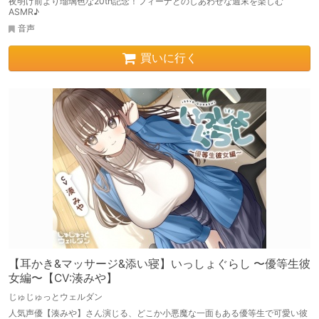
夜明け前より瑠璃色な20th記念！フィーナとのしあわせな週末を楽しむ
ASMR♪
音声
買いに行く
【耳かき&マッサージ&添い寝】いっしょぐらし 〜優等生彼
女編〜【CV:湊みや】
じゅじゅっとウェルダン
人気声優【湊みや】さん演じる、どこか小悪魔な一面もある優等生で可愛い彼