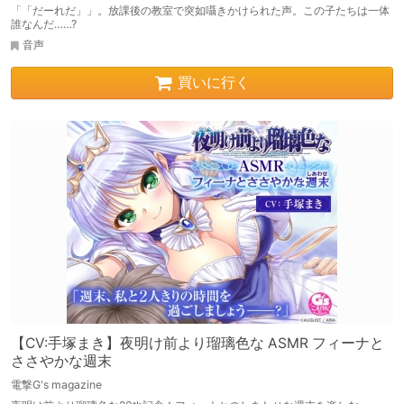
「「だーれだ」」。放課後の教室で突如囁きかけられた声。この子たちは一体
誰なんだ……?
音声
買いに行く
【CV:手塚まき】夜明け前より瑠璃色な ASMR フィーナと
ささやかな週末
電撃G's magazine