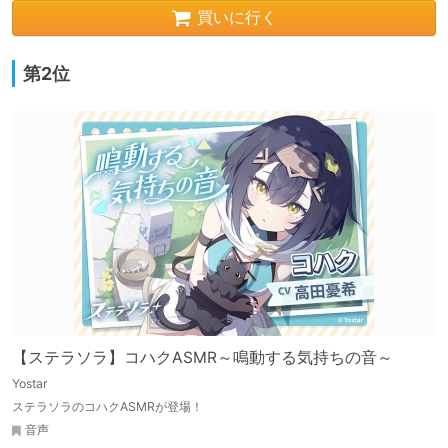
買いに行く
第2位
【ステラソラ】コハクASMR～鳴動する気持ちの音～
Yostar
ステラソラのコハクASMRが登場！
音声