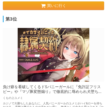
買いに行く
第3位
負け癖を看破してくるドSバニーガールに『免許証フリス
ビー』や『マゾ豚変態煽り』で徹底的に辱められ犬堕ちし
てしまい湿度高めじっとり共依存エンド #イカサマバニー
くもの上ユメミ
カジノで大勝ちしたあなたに、人気バニーガールのユメミがハイ&ローを持ち
かける。 序盤は勝てたものの流れが一変し、敗者として命令を受け入れる『わ