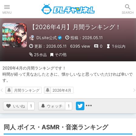
DLチャンネル
MENU
SEARCH
【2026年4月】月間ランキング！
DLsite公式
投稿：2026.05.11
更新：2026.05.11
6395 view
0
1
分以内
その他
25
作品
2026年4月の月間ランキングです！

時間が経って見なおしたときに、懐かしいなと思っていただければ幸いで
す。
月間ランキング
2026年4月
いいね
1
ウォッチ
1
同人 ボイス・ASMR・音楽ランキング