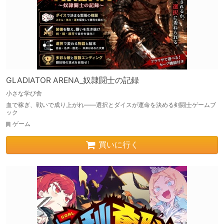
GLADIATOR ARENA_奴隷闘士の記録
小さな学び舎
血で稼ぎ、戦いで成り上がれ――選択とダイスが運命を決める剣闘士ゲームブ
ック
ゲーム
買いに行く