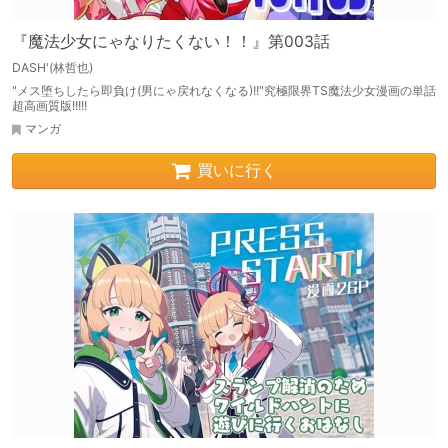
『魔法少女にゃなりたくない！！』第003話
DASH'(林哲也)
"メス堕ちしたら即負け(男にゃ戻れなくなる)!!"究極限界TS魔法少女漫画の単話
超高画質版!!!!!
マンガ
買いに行く