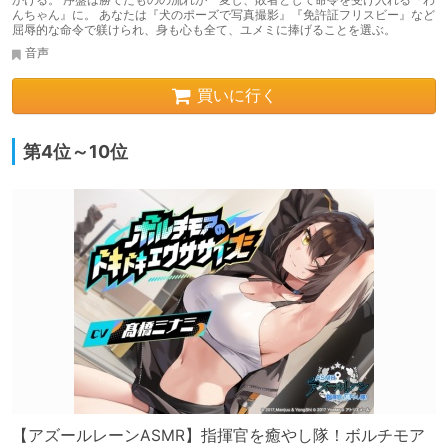
んちゃん』に。 あなたは『犬のポーズで写真撮影』『免許証フリスビー』など
屈辱的な命令で躾けられ、身も心も全て、ユメミに捧げることを選ぶ。
音声
買いに行く
第4位～10位
【アズールレーンASMR】指揮官を癒やし隊！ボルチモア