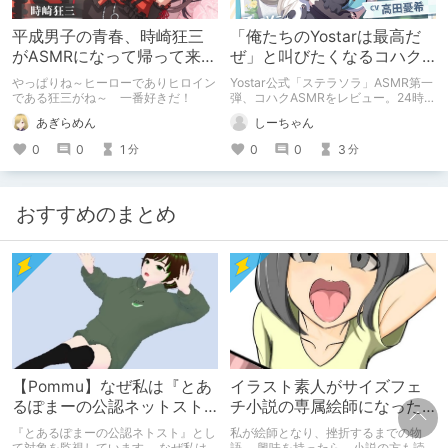
平成男子の青春、時崎狂三
「俺たちのYostarは最高だ
がASMRになって帰って来
ぜ」と叫びたくなるコハク
た！
ASMRの魔力
やっぱりね～ヒーローでありヒロイン
Yostar公式「ステラソラ」ASMR第一
である狂三がね～ 一番好きだ！
弾、コハクASMRをレビュー。24時間
ランキング1位・評価4.93という高評
あぎらめん
しーちゃん
価に加え、購入者レビューの熱量の高
さも紹介。猫になったあなたを、気だ
0
0
1
0
0
3
分
分
るげなダウナーボイスのコハクが甘や
かしてくれる87分の全貌に迫りま
す。
おすすめのまとめ
【Pommu】なぜ私は『とあ
イラスト素人がサイズフェ
るぽまーの公認ネットスト
チ小説の専属絵師になった
ーカー』になったのか【出
お話
『とあるぽまーの公認ネトスト』とし
私が絵師となり、挫折するまでの物
会い編】
て対象を監視しています。 なぜ私は
語。 興味を持ったら、小説の方も読