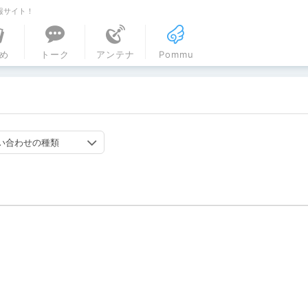
報サイト！
ル
め
トーク
アンテナ
Pommu
い合わせの種類