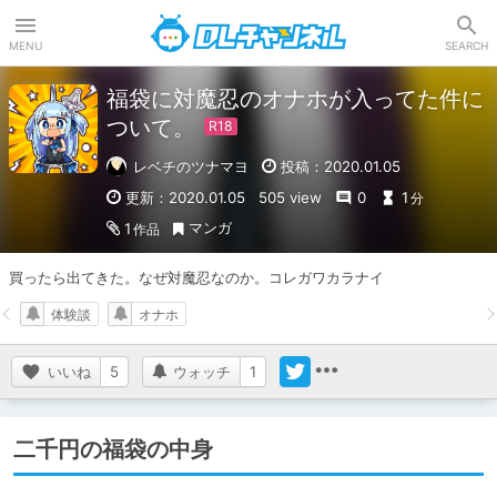
DLチャンネル
MENU
SEARCH
福袋に対魔忍のオナホが入ってた件に
ついて。
レベチのツナマヨ
投稿：2020.01.05
更新：2020.01.05
505 view
0
1
分
マンガ
1
作品
買ったら出てきた。なぜ対魔忍なのか。コレガワカラナイ
体験談
オナホ
いいね
5
ウォッチ
1
二千円の福袋の中身