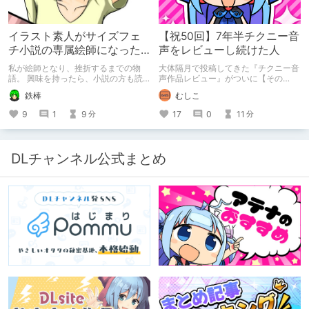
イラスト素人がサイズフェ
【祝50回】7年半チクニー音
チ小説の専属絵師になった
声をレビューし続けた人
お話
私が絵師となり、挫折するまでの物
大体隔月で投稿してきた『チクニー音
語。 興味を持ったら、小説の方も読
声作品レビュー』がついに【その
んで欲しいなって感じ 私の絵を使っ
50】を迎えました！ 約7年半チクニー
鉄棒
むしこ
てくれてる小説書きさんのページＵＲ
し続け、おシコり報告をしてきただけ
Ｌ
ですけど記念は記念。 皆様への感謝
9
1
9
17
0
11
分
分
https://www.pixiv.net/users/341489
を伝えたり、これまでの投稿を振り返
73/novels?p=1
ります。
DLチャンネル公式まとめ