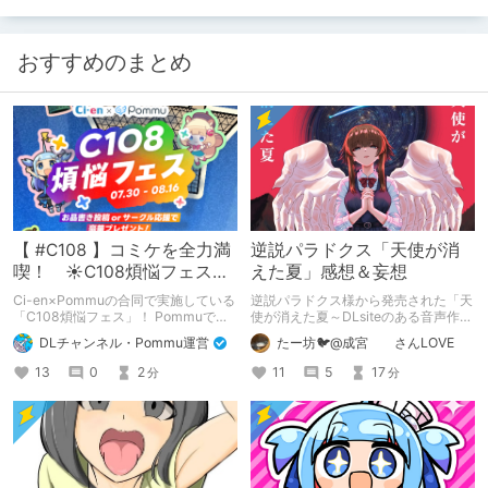
謹慎と怒られてもしかたのないような
要旨です。また身バレを避けるため、
ところどころにフェイクを仕込んでお
ります。
おすすめのまとめ
【 #C108 】コミケを全力満
逆説パラドクス「天使が消
喫！ ☀C108煩悩フェス☀
えた夏」感想＆妄想
Pommu版のご案内
Ci-en×Pommuの合同で実施している
逆説パラドクス様から発売された「天
「C108煩悩フェス」！ Pommuでの
使が消えた夏～DLsiteのある音声作品
参加方法について、改めてこちらでも
について～」の感想です。 妄想も多
DLチャンネル・Pommu運営
たー坊🐦@成宮 さんLOVE
ご案内いたします！
いです。
13
0
2
11
5
17
分
分