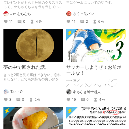
Calendar 2024】
プレゼントがもらえた頃のクリスマス
主にゲームについての話です。
って、めちゃくちゃキラキラしていま
したよね。あの頃のワクワク感を返し
さくっ兎パン
ののむらむら
て欲しい。DLチャンネルR18 Advent
Calendar 2024の12/25分の記事で
11
2
6
11
0
4
分
分
す。
夢の中で回された話。
サッカーしようぜ！お前ボ
ールな！
きっと2度と見る事はできない、忘れ
もしない、とても気持ちの良い夢を見
―＝三／ ) ＿ ／／￣
た。 その時の夢の内容を書いただけ
／ ＼／／ (＼／ ノ＼/ / ヽ＿／
の記事。
/ / ( ＼∧∧ (
Tac・O
名もなき紳士超人
(Д^ ) ＼＿/ / ｜ (＿
＿/イ|
8
0
2
19
0
4
分
分