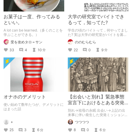
お菓子は一度、作ってみる
大学の研究室でバイトでき
といい。
るって，知ってた?
A lot can be learned.（多くのことを
学生の頃のバイトって，何やってまし
学ぶことができる。）
た? 実は大学の研究室がバイトを募集
していることもあるんですよね． 時
受を攻めタロ＝サン
ののむらむら
給は高めだし良い経験もできるし悪く
ないよ．
33
4
10
22
0
9
分
分
オナホのデメリット
【出会いと別れ】緊急事態
宣言下におけるとある突発
使い始めて数年たつが、デメリットに
的ミッションの遂行につい
はまった話
別れ→祖母の永眠 出会い→上記の出
て【体験談】
来事に伴い発生した突発ミッション
と、かなり強引な解釈でお送りしま
+
つつつつ
す。 現実の死を題材としております
が、さほど湿っぽくはなく、むしろ不
25
3
6
8
0
6
分
分